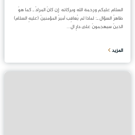
السلام عليكم ورحمة الله وبركاته :إن كانَ المرادُ ـ كما هوَ
ظاهرُ السؤال ـ: لماذا لم يُعاقِب أميرُ المؤمنينَ (عليهِ السلام)
الذينَ سيهجمونَ على دارِ ال...
المزيد