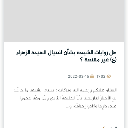
هل روايات الشيعة بشأن اغتيال السيدة الزهراء
(ع) غير مقنعة ؟
2022-03-15
1702
السلام عليكم ورحمة الله وبركاته : يتبنّى الشيعةُ ما جاءَت
بهِ الأخبارُ التاريخيّةُ بأنَّ الخليفةَ الثاني ومَن معَه هجموا
على دارِها وأرادوا إحراقَه، و...