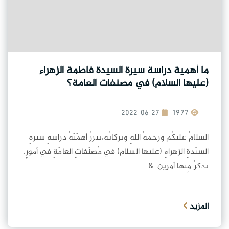
ما أهمية دراسة سيرة السيدة فاطمة الزهراء
(عليها السلام) في مصنفات العامة؟
2022-06-27
1977
السلامُ عليكُم ورحمةُ اللهِ وبركاتُه،تبرزُ أهمّيّةُ دراسةِ سيرةِ
السيّدةِ الزهراءِ (عليها السلام) في مُصنّفاتِ العامّةِ في أمورٍ،
نذكرُ مِنها أمرين: &...
المزيد