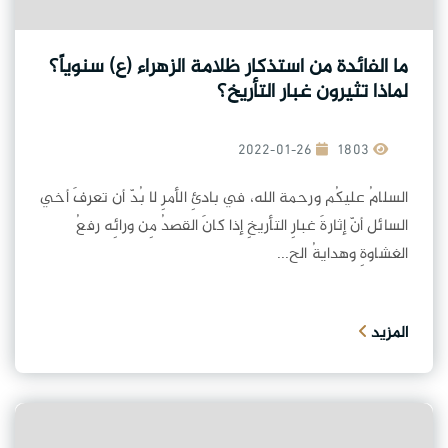
ما الفائدة من استذكار ظلامة الزهراء (ع) سنوياً؟
لماذا تثيرون غبار التأريخ؟
2022-01-26
1803
السلامُ عليكُم ورحمة الله، في بادئِ الأمرِ لا بُدّ أن تعرفَ أخي
السائل أنّ إثارةَ غبارِ التأريخِ إذا كانَ القصدُ مِن ورائِه رفعُ
الغشاوةِ وهدايةُ الح...
المزيد