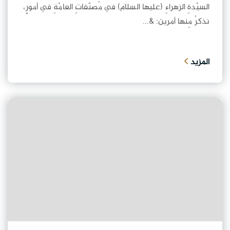
السيّدةِ الزهراءِ (عليها السلام) في مُصنّفاتِ العامّةِ في أمورٍ،
نذكرُ مِنها أمرين: &...
المزيد