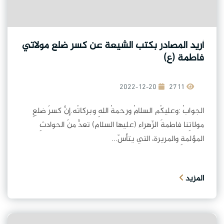
أريد المصادر بكتب الشيعة عن كسر ضلع مولاتي
فاطمة (ع)
2022-12-20
2711
الجوابُ :وعليكُم السلامُ ورحمةُ اللهِ وبركاتُه.إنَّ كسرَ ضلعِ
مولاتِنا فاطمةَ الزّهراء (عليها السلام) تعدُّ منَ الحوادثِ
المؤلمةِ والمريرة، التي يتأسّ...
المزيد