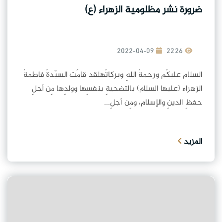
ضرورة نشر مظلومية الزهراء (ع)
2022-04-09
2226
السلام عليكُم ورحمةُ اللهِ وبركاتُهلقد قامَت السيّدةُ فاطمةُ
الزهراء (عليها السلام) بالتضحيةِ بنفسِها وولدِها مِن أجلِ
حفظِ الدينِ والإسلام، ومِن أجلِ...
المزيد