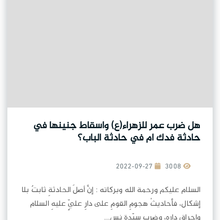
هل ضرب عمر للزهراء(ع) واسقاط جنينها في
حادثة فدك ام في حادثة الباب؟
2022-09-27
3008
السلام عليكم ورحمة الله وبركاته : إنَّ أصلَ الحادثةِ ثابتٌ بلا
إشكال، فأحاديثُ هجومِ القومِ على دارِ عليٍّ عليهِ السلام
وإحراقِ دارِه، وضربِ سيّدةِ نس...