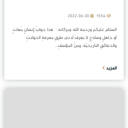
2022-06-30
1554
السلام عليكم ورحمة الله وبركاته : هذا جوابُ إنسانٍ مُعاندٍ
أو جاهلٍ وساذجٍ لا يعرفُ أدنى طرقِ معرفةِ الحوادثِ
والحقائقِ التاريخيّة، ومنَ المؤسفِ...
المزيد