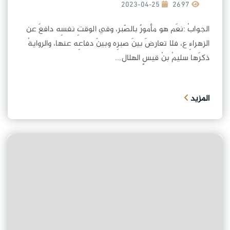
2023-04-25
2697
الجوابُ :نعَم هو مأمورٌ بالصّبر، وفي الوقتِ نفسِه دافعَ عن
الزهراءِ ع، فلا تعارضَ بينَ صبرِه وبينَ دفاعِه عنها، والروايةُ
ذكرَها سليمُ بنُ قيسٍ الهلال...
المزيد