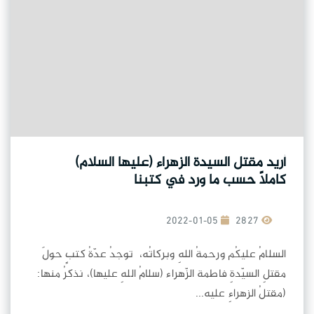
أريد مقتل السيدة الزهراء (عليها السلام)
كاملاً حسب ما ورد في كتبنا
2022-01-05
2827
السلامُ عليكُم ورحمةُ اللهِ وبركاتُه، توجدُ عدّةُ كتبٍ حولَ
مقتلِ السيّدةِ فاطمة الزّهراء (سلامُ اللهِ عليها)، نذكرُ منها:
(مقتلُ الزهراءِ عليه...