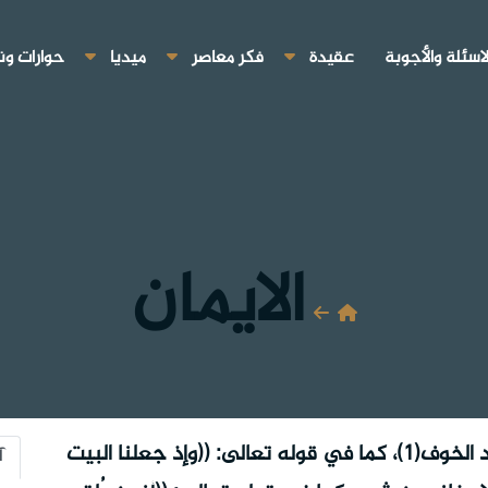
لاسئلة والأجوبة
عقيدة
فكر معاصر
ميديا
حوارات ون
الايمان
إيمان: إيمان لغةً: الإيمان: إفعال من الأمن ضد الخوف(1)، كما في قوله تعالى: ((وإذ جعلنا البيت
آ