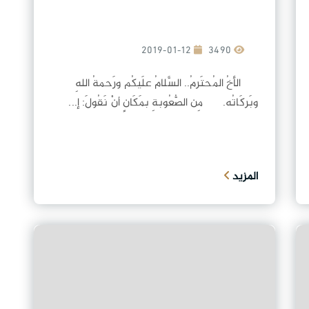
2019-01-12
3490
الأخُ المُحتَرمُ.. السَّلامُ علَيكُم ورَحمةُ اللهِ
وبَركَاتُه. مِن الصُّعُوبةِ بمَكَانٍ أنْ نَقُولَ: إ...
المزيد