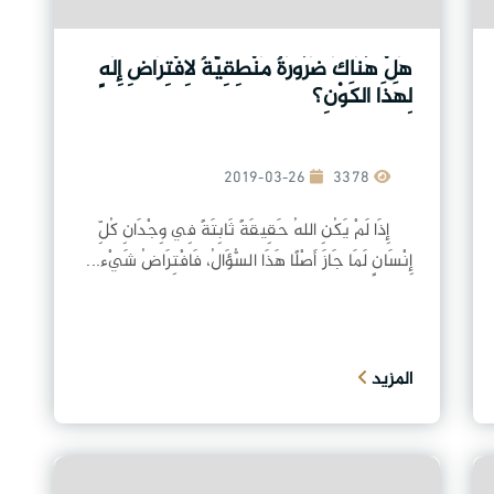
هَلْ هُنَاكَ ضَرُورَةٌ مَنْطِقِيَّةٌ لِافْتِرَاضِ إِلَهٍ
لِهَذَا الكَوْنِ؟
2019-03-26
3378
إِذَا لَمْ يَكُنِ اللهُ حَقِيقَةً ثَابِتَةً فِي وِجْدَانِ كُلِّ
إِنْسَانٍ لَمَا جَازَ أَصْلًا هَذَا السُّؤَالُ، فَافْتِرَاضُ شَيْء...
المزيد