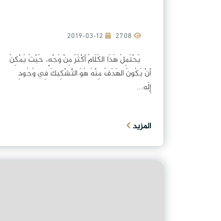
2019-03-12
2708
يَحْتَمِلُ هَذَا الكَلَامُ أَكْثَرَ مِنْ وَجْهٍ، حَيْثُ يُمْكِنُ
أَنْ يَكُونَ الهَدَفُ مِنْهُ هُوَ التَّشْكِيكَ فِي وُجُودِ
إِلَٰه...
المزيد