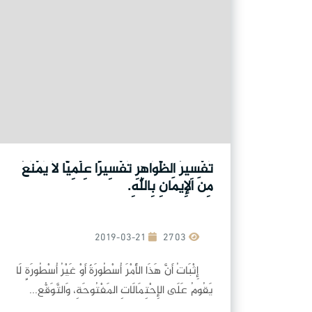
تَفْسِيرُ الظَّوَاهِرِ تَفْسِيرًا عِلْمِيًّا لَا يَمْنَعُ
مِنَ الإِيمَانِ بِاللهِ.
2019-03-21
2703
إِثْبَاتُ أَنَّ هَذَا الأَمْرَ أُسْطُورَةٌ أَوْ غَيْرُ أُسْطُورَةٍ لَا
يَقُومُ عَلَى الإِحْتِمَالَاتِ المَفْتُوحَةِ، وَالتَّوَقُّع...