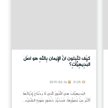
كَيْفَ تُثْبِتُونَ أَنَّ الإِيمَانَ بِاللهِ هُوَ أَصْلُ
البَدِيهِيَّاتِ؟
2019-03-16
3125
البَدِيهِيَّاتُ هِيَ الأُمُورُ الَّتِي لَا يَحْتَاجُ إِدْرَاكُهَا
أَكْثَرَ مِنْ تَصَوُّرِهَا، فَمُجَرَّدُ حُضُورِ صُورَةِ الشَّيْء...