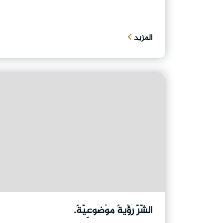
المزيد
الشَّرُّ رُؤْيَةٌ مَوْضُوعِيَّةٌ.