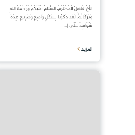
الأخُ فَاضِلٌ الْمُحْتَرَمُ، السَّلامُ عَلَيْكُمْ وَرَحْمَةُ اللهِ
وَبَرَكَاتُهُ. لَقَد ذَكَرْنا بِشَكْلٍ وَاضِحٍ وَصَرِيحٍ عِدَّةَ
شَوَاهِدَ عَلَى إ...
المزيد