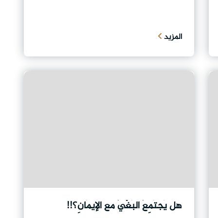
المزيد
هل يَجتَمِعُ البَغْيُ مع الإيمَانِ؟!!