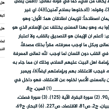
نه الآمِن، أي الذي لا يخاف من شيء كما في قوله تعالى: ((أفمن يُلقى
هل 
في النار خيرٌ أم من يأتي آمناً يوم القيامة))(3)، وقوله: ((ادخلوها بسلامٍ آمنين))(4)، أي غير
كيف
يمان اصطلاحاً: للإيمان اطلاقان هما: الأول: وهو
ؤوا به، وهو بهذا المعنى يختلف عن الإسلام الذي هو
هل 
: (اعلم أن الإيمان هو التصديق بالقلب، ولا اعتبار
لما
تعالى وبكل ما أوجب معرفته، مقراً بذلك مصدقاً،
النب
ي القلب دون اللسان لما أوجب الله تعالى المعرفة
قدم بإمامة أهل البيت عليهم السلام، وذلك أن مما جاء به
النبي (ص) إمامة الأئمة الاثني عشر من بعده، فيجب الاعتقاد بهم وبإمامتهم ايضاً(6)، ويعبر
ن بالمعنى الأعم؛ لخلوه عن الاعتقاد، فهو داخل في
اصطلاح الإمامية بلا شك ولا شبهة. _____________________________ (1) العين، ج8،
ص388، الصحاح، ج5، ص2071، المفردات، ص90. (2) سورة البقرة، الآية (125). (3) سورة فصلت،
الآية (40). (4) سورة الحجر، الآية (46). (5) التبيان، ج2، ص81، الاقتصاد، ص227. (6) البحار، ج69،