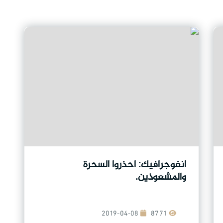
انفوجرافيك: احذروا السحرة
والمشعوذين.
2019-04-08
8771