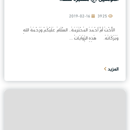
2019-02-16
3925
الأُخْتُ أُمُّ أَحْمَدَ المُحْتَرَمَةُ.. السَّلَامُ عَلَيْكُمْ وَرَحْمَةُ اللهِ
وَبَرَكَاتُهُ. هَذِهِ الرِّوَايَاتُ ...
المزيد