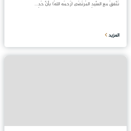
نَتَّفقُ مع السَّيدِ المُرتَضَى (رَحمَه اللهُ) بأنَّ حَدِ...
المزيد