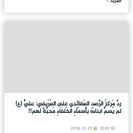
المزيد
ردَّ مَركزُ الرَّصدِ العَقائِدي على العُرَيفِي: عليٌّ (ع)
لم يُسمِّ أبناءَه بأسمَاءِ الخُلفَاءِ مَحبَّةً لهم!!
2018-12-29
3502