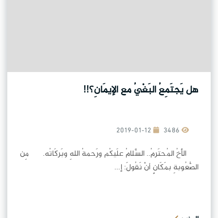
هل يَجتَمِعُ البَغْيُ مع الإيمَانِ؟!!
2019-01-12
3486
الأخُ المُحتَرمُ.. السَّلامُ علَيكُم ورَحمةُ اللهِ وبَركَاتُه. مِن
الصُّعُوبةِ بمَكَانٍ أنْ نَقُولَ: إ...