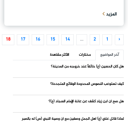
المزيد
18
17
16
15
14
...
2
1
‹
آخر المواضيع
مختارات
الاكثر مشاهدة
هل كان الحسين (ع) خائفاً عند خروجه من المدينة؟
كيف تستوعب النصوص المحدودة الوقائع المتجددة؟
هل صح أن ابن زياد كشف عن عانة الإمام السجاد (ع)؟
لماذا قاتل علي (ع) أهل الجمل وصفين مع أن وصية النبي (ص) له بالصبر