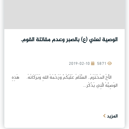
الوصية لعلي (ع) بالصبر وعدم مقاتلة القوم.
2019-02-10
5871
الأخُ المُحْتَرَمُ.. السَّلَامُ عَلَيْكُمْ وَرَحْمَةُ اللهِ وَبَرَكَاتُهُ. هَذِهِ
الوَصِيَّةُ الَّتِي يَذْكُر...
المزيد