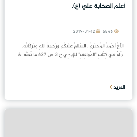
أعلم الصحابة علي (ع).
2019-01-12
5846
الأخُ أحْمدُ المُحتَرمُ.. السَّلامُ علَيكُم ورَحمةُ اللهِ وبَركَاتُه.
جَاءَ في كِتَابِ "المَواقِفِ" للإيجِي ج 3 ص 627 ما نَصُّه: &...
المزيد