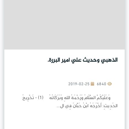
الذهبي وحديث علي أمير البررة.
2019-02-25
6840
وَعَلَيْكُمْ السَّلَامُ وَرَحْمَةُ اللهِ وَبَرَكَاتُهُ (1) - تَخْرِيجُ
الحَدِيثِ: أَخْرَجَهُ ابْنُ حَبَّانَ فِي ال...