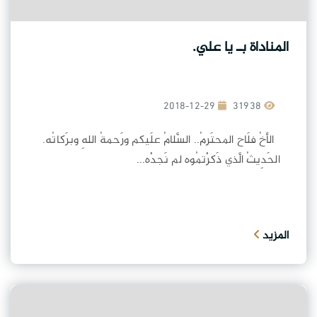
المناداة بـ يا علي.
2018-12-29
31938
الأخُ فلَاح المحتَرمُ.. السَّلامُ علَيكم ورَحمةُ اللهِ وبرَكاتُه.
الحَدِيثُ الَّذي ذَكرْتمُوه لم نَجدْه...
المزيد