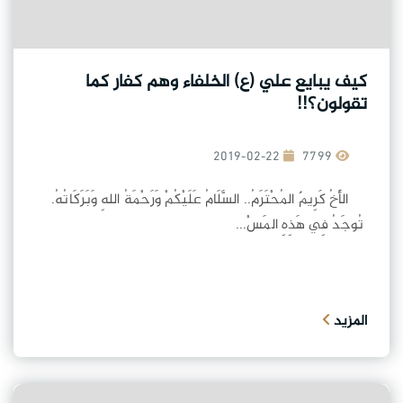
كيف يبايع علي (ع) الخلفاء وهم كفار كما
تقولون؟!!
2019-02-22
7799
الأَخُ كَرِيمٌ المُحْتَرَمُ.. السَّلَامُ عَلَيْكُمْ وَرَحْمَةُ اللهِ وَبَرَكَاتُهُ.
تُوجَدُ فِي هَذِهِ المَسْ...
المزيد