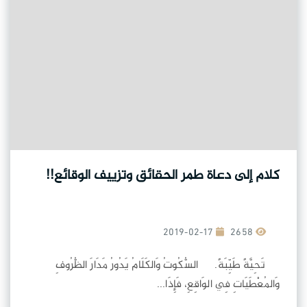
كلام إلى دعاة طمر الحقائق وتزييف الوقائع!!
2019-02-17
2658
تَحِيَّةً طَيِّبَةً. السُّكُوتُ وَالكَلَامُ يَدُورُ مَدَارَ الظُّرُوفِ
وَالمُعْطَيَاتِ فِي الوَاقِعِ، فَإِذَا...