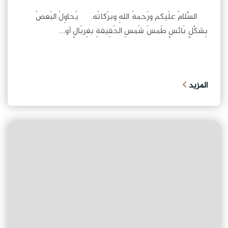
السَّلامُ علَيكم ورَحمةُ اللهِ وبرَكاتُه. يُحاوِلُ البَعضُ
بِشكْلٍ بَائسٍ طَمسَ شَمسِ الحَقِيقةِ بغِربَالٍ أو...
المزيد