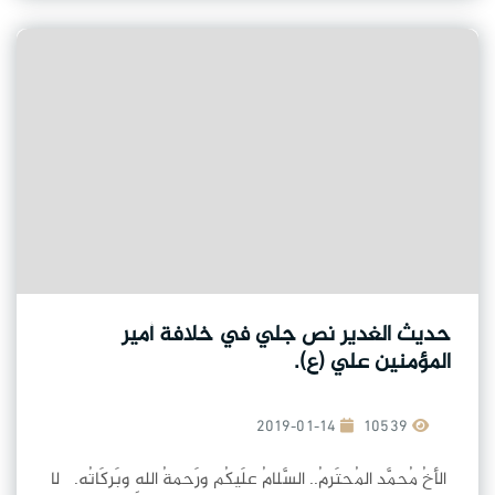
حديث الغدير نص جلي في خلافة أمير
المؤمنين علي (ع).
2019-01-14
10539
الأخُ مُحمَّد المُحتَرمُ.. السَّلامُ علَيكُم ورَحمةُ اللهِ وبَركَاتُه. لا