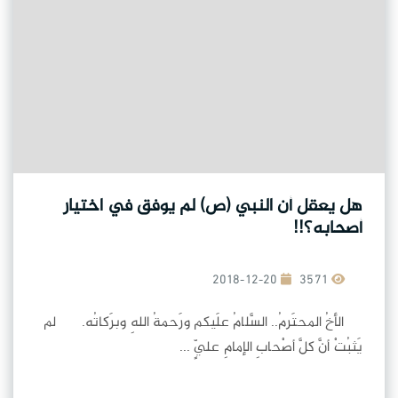
هل يعقل أن النبي (ص) لم يوفق في اختيار
أصحابه؟!!
2018-12-20
3571
الأخُ المحتَرمُ.. السَّلامُ علَيكم ورَحمةُ اللهِ وبرَكاتُه. لم
يَثبُتْ أنَّ كلَّ أصْحابِ الإمامِ عليٍّ ...