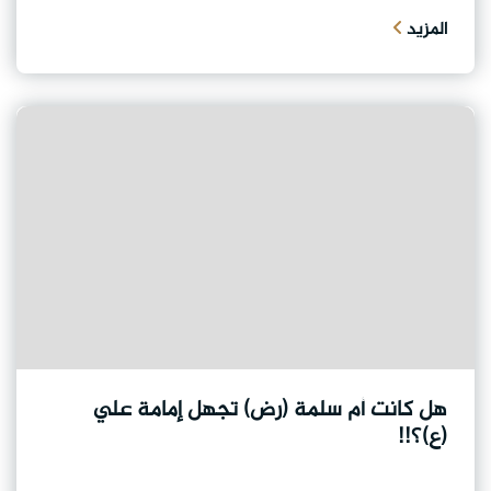
المزيد
هل كانت أم سلمة (رض) تجهل إمامة علي
(ع)؟!!