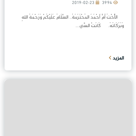
2019-02-23
3994
الأُخْتُ أُمُّ أَحْمَدَ المُحْتَرَمَةُ.. السَّلَامُ عَلَيْكُمْ وَرَحْمَةُ اللهِ
وَبَرَكَاتُهُ. كَانَتْ السَّي...
المزيد