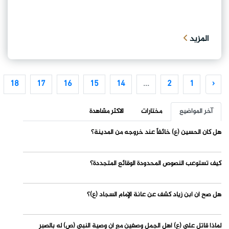
المزيد
18
17
16
15
14
...
2
1
‹
آخر المواضيع
مختارات
الاكثر مشاهدة
هل كان الحسين (ع) خائفاً عند خروجه من المدينة؟
كيف تستوعب النصوص المحدودة الوقائع المتجددة؟
هل صح أن ابن زياد كشف عن عانة الإمام السجاد (ع)؟
لماذا قاتل علي (ع) أهل الجمل وصفين مع أن وصية النبي (ص) له بالصبر