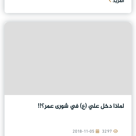
المزيد
لماذا دخل علي (ع) في شورى عمر؟!!
2018-11-05
3297