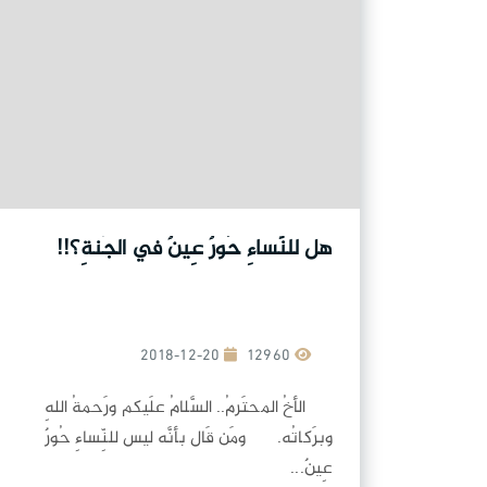
هل للنِّساءِ حُورٌ عِينٌ في الجَنةِ؟!!
2018-12-20
12960
الأخُ المحتَرمُ.. السَّلامُ علَيكم ورَحمةُ اللهِ
وبرَكاتُه. ومَن قَال بأنَّه ليس للنِّساءِ حُورٌ
عِينٌ...