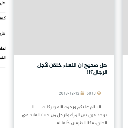
هل 
كيف
هل 
لما
النب
هل صحيح أن النساء خلقن لأجل
الرجال؟!!
2018-12-12
5010
السلام عليكم ورحمة الله وبركاته. لا
يوجد فرق بين المرأة والرجل من حيث الغاية في
الخلق، فكلا الطرفين خُلقا لغا...