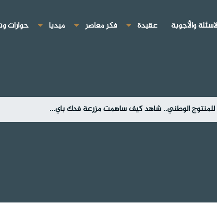
لاسئلة والأجوبة
عقيدة
فكر معاصر
ميديا
حوارات ون
للمنتوج الوطني.. شاهد كيف ساهمت مزرعة فدك باي...
ع