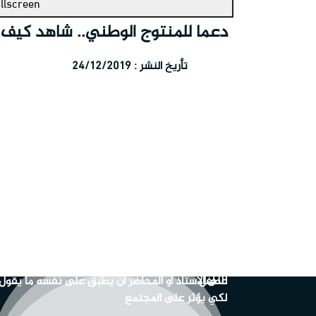
ullscreen
دعما للمنتوج الوطني.. شاهد كيف 
تأريخ النشر : 24/12/2019
ش
بالفديو: الدعم اللوجستي ينطلق من أرض الإمام
الحسين (عليه السلام ) نحو سامراء
بالفيديو ... المحطة الثالثه من رحلة اعداد الف كاتب
للطفل
على الاستاذ او المحاضر ان يطبق على نفسه ما يقول
لكي يؤثر على المجتمع