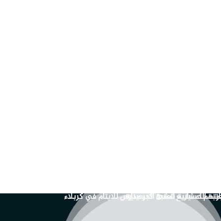
تعراض عسكري عند مرقد الامام الحسين (عليه
سلام)
ذا كانت ردة فعل الوفود الاجنبية والعربية عند
ارتهم لمشاريع العتبة الحسينية
عتبة الحسينية تنشئ اكبر مدارس للايتام في كربلاء