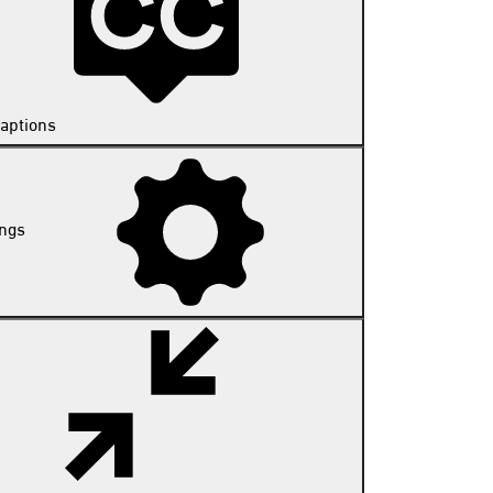
aptions
ings