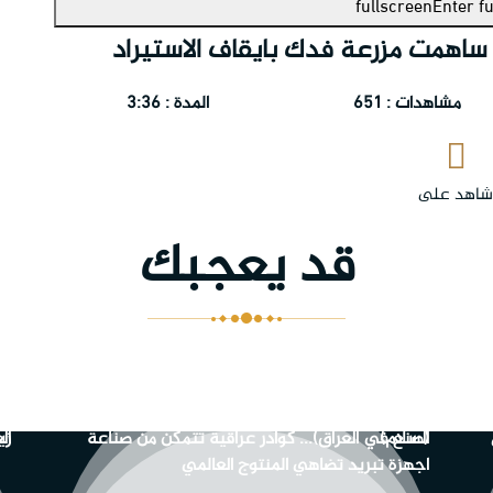
fullscreen
Enter f
ساهمت مزرعة فدك بايقاف الاستيراد
مشاهدات : 651
المدة : 3:36
اهد على
قد يعجبك
المركز الأول من نوعه في العراق لصناعة وتركيب
اس
الأطراف
استعراض عسكري عند مرقد الامام الحسين (عليه
ال
ما
السلام)
(صنع في العراق)... كوادر عراقية تتمكن من صناعة
زي
ال
اجهزة تبريد تضاهي المنتوج العالمي