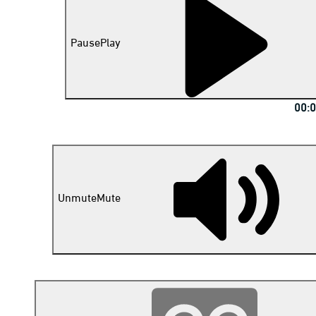
Pause
Play
00:
Unmute
Mute