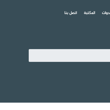
دوات
المكتبة
اتصل بنا
لى الاستاذ او المحاضر ان يطبق على نفسه ما يقول
لكي يؤثر على المجتمع
تعرف على معجزة الشجرة التي استجابت للرسول