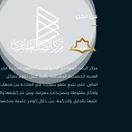
من نحن
مركز الرصد العقائدي التابع لقسم الشؤون الدينية في
العتبة الحسينية المقدسة، بآلية عمل تقوم بشكل
أساس على تتبع ماهو متواجد في الساحة من شبهات
وافكار مغلوطة وتصريحات مغرضة، ومن ثم كشفها وال
عليها بالدليل والحكمة، من خلال كوادر علمية متخصص