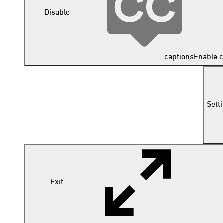
Disable
captions
Enable c
Sett
Exit