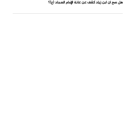
هل صح أن ابن زياد كشف عن عانة الإمام السجاد (ع)؟
لماذا قاتل علي (ع) أهل الجمل وصفين مع أن وصية النبي (ص) له بالصبر
عامة؟
من نحن