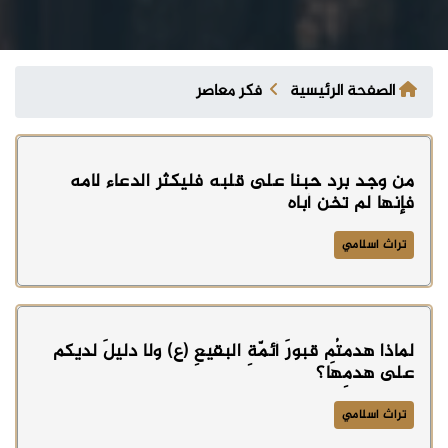
الصفحة الرئيسية
فكر معاصر
من وجد برد حبنا على قلبه فليكثر الدعاء لامه
فإنها لم تخن أباه
تراث اسلامي
لماذا هدمتُم قبورَ أئمّةِ البقيعِ (ع) ولا دليلَ لديكم
على هدمِهَا؟
تراث اسلامي