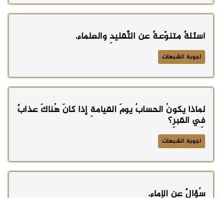
أسئلةٌ متنوّعةٌ عن التَّقليدِ والعلماء.
أجوبة الشبهات
لماذا يكونُ الحسابُ يومَ القيامةِ إذا كانَ هُناكَ عذابٌ
فِي القبرِ؟
أجوبة الشبهات
سُؤالٌ عنِ الإماءِ.
أجوبة الشبهات