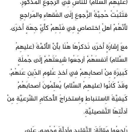
(عليهِمُ السَّلام) للنَّاسِ فِي الرُّجوعِ المَذكورِ،
فتَثبُتُ حُجيَّةُ الرُّجوعِ إلَى الفُقهاءِ والمَراجِعِ
لأنَّهُمْ أهلُ اِختصاصٍ فِي فَنِّهِمْ كأيِّ جِهَةٍ أُخرَى.
معَ إشارَةٍ أُخرَى نَذكرُهَا هُنَا بأنَّ الأئمَّةَ (عليهِمُ
السَّلام) أنفسَهُمْ أرجَعُوا شِيعَتَهُمْ إلَى جُملَةٍ
كَبيرَةٍ مِنْ أصحابِهِمْ فِي أخذِ عُلومِ الدِّينِ عَنهُمْ،
وقَدْ كَانُوا (عليهِمُ السَّلام) يُعلِّمُونَ أصحابَهُمْ
كَيفيَّةَ الاِستنباطِ واِستخراجَ الأحكامِ الشَّرعيَّةِ مِنْ
أدلَّتِهَا التَّفصيليَّةِ.
رَاجِعُوا مَقالَةَ: التَّقليدِ وأدلَّةَ وُجُوبِهِ، عَلى