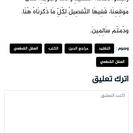
مَوقِعِنَا، فَفِيهَا التَّفصِيلُ لِكُلِّ مَا ذَكرنَاهُ هُنَا.
ودُمتُم سَالِمِينَ.
وسوم :
التقليد
مراجع الدين
الكتب
العقل القطعي
العقل القطعي
اترك تعليق