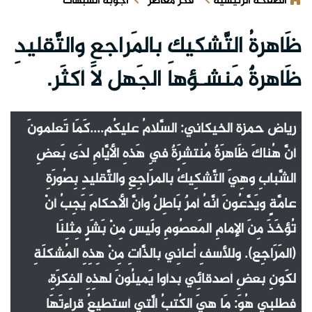
الصفحة الرئيسية
فكر معاصر
أجوبة الشبهات
ظَاهرةُ التَّشكيكِ بالمَراجعِ والتَّقليدِ
ظَاهرةٌ مَنشـؤها الجَهل لَا أكثَر.
رياض حمزة الخيكاني: السَّلامُ عليكُم....كَمَا تَعلمونَ
أنَّ هُناكَ ظَاهرَةٌ مُنتشِرَةٌ فِي هَذهِ الأيَّامِ لدَى بَعضِ
الشَّبابِ وهِيَ التَّشكِيكُ بالمرَاجِعِ والتَّقليدِ بِصُورَةِ
عامَّةٍ ويَدَّعُونَ أنَّهُ أمرٌ بَاطِلٌ وأنَّ الأحكامَ يَجِبُ أنْ
تُؤخَذَ مِنَ الإمامِ المَعصُومِ ولَيسَ مِنْ بَشَرٍ مِثلِنَا
(المَرَاجِع). وللأسفِ أُعانِي بالذَّاتِ مِنْ هِذِهِ المُشكلَةِ
لكَونِ بعضِ أصدقائِي بدأوا يَميلُونَ لهذِهِ الفِكرَةِ،
فطلبِي هُوَ: مَا هِيَ الكُتبُ الَّتِي أستطيعُ قراءتَهَا