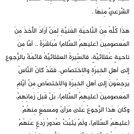
الشَّرعيَّ مِنهَا .
هذَا كُلُّهُ مِنَ النَّاحيَةِ الفَنيَّةِ لِمَنْ أرَادَ الأخذَ مِنَ
المَعصومِينَ (عليهِمُ السَّلام) مُبَاشَرَةً .. أمَّا مِنَ
ناحيةٍ عُقلائيَّةٍ، فالسِّيرةُ العقلائيَّةُ قائمَةٌ بالرُّجوعِ
إلى أهلِ الخِبرَةِ والاِختصَاصِ، فقَدْ كانَ النَّاسُ
يَرجِعُونَ إلى أهلِ الخِبرَةِ والاِختصَاصِ مِنْ أيَّامِ
المَعصومينَ (عليهِمُ السَّلام)، بَلْ قَبلَ زَمانِهِمْ،
وكَانَ هَذا الرُّجوعُ عَلى مَرأىً ومَسمَعٍ مِنهُمْ
(عليهِمُ السَّلام)، ولَمْ يَثبُتْ صُدورُ رَدعٍ عَنهُمْ