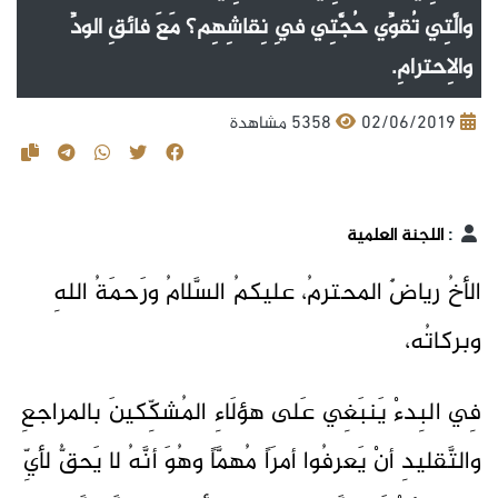
والَّتِي تُقوِّي حُجَّتِي فِي نِقاشِهِم؟ مَعَ فائقِ الودِّ
والاِحترامِ.
02/06/2019
5358 مشاهدة
:
اللجنة العلمية
الأخُ رياضٌ المحترمُ، عليكمُ السَّلامُ ورَحمَةُ اللهِ
وبركاتُه،
فِي البِدءْ يَنبَغِي عَلى هؤلَاءِ المُشكِّكينَ بالمراجعِ
والتَّقليدِ أنْ يَعرفُوا أمرَاً مُهمَّاً وهُوَ أنَّهُ لا يَحقُّ لأيِّ