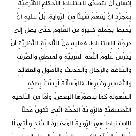
إنسانٍ أنْ يَتصدَّى لاستنباطِ الأحكامِ الشَّرعيَّةِ
بِمُجرَّدِ أنْ يَفهَمَ شَيئَاً مِنَ الرِّوايَةِ، بَلْ عليهِ أنْ
يُحيطَ بِجُملَةٍ كَبيرَةٍ مِنَ العُلومِ حَتَّى يَصِلَ إلى
درجَةِ الاِستنباطِ، فعليهِ مِنَ النَّاحيَةِ النَّظريَّةِ أنْ
يَدرُسَ عُلومَ اللُّغَةِ العَربيَّةِ والمَنطِقِ والصَّرفِ
والبَلاغَةِ والرِّجالِ وَالحَديثِ والأصُولِ والعقائِدِ
والتَّفسيرِ وغَيرِهَا، فالمَسألَةُ لَيسَتْ بِهذِهِ
السُّهولَةِ كَمَا يَتصوَّرُهَا البَعضُ، وأمَّا مِنَ النَّاحيَةِ
التَّطبيقيَّةِ فالرِّوايَةُ الحُجَّةُ الَّتِي تَكونُ مَحلَّاً
للاِستنباطِ هِيَ الرِّوايةُ المُعتبرةُ السَّندِ والَّتِي لَا