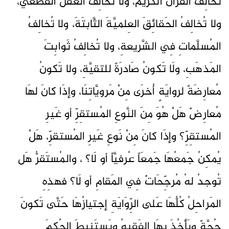
تُخالِفُ القُرآنَ الكريمَ، ولا تُخالِفُ العَقلَ القَطعيَّ،
ولا تُخالِفُ الحَقائِقَ العِلميَّةَ الثَّابتَةَ، ولا تُخالِفُ
المُسلَّماتِ فِي الشَّريعةِ، ولا تُخالِفُ ثَوابِتَ
المَذهَبِ، ولَا تَكونُ صَادرَةً للتقيَّةِ، ولا تَكونُ
مُعارِضَةً لروايَةٍ أُخرَى مِنْ مَرويَّاتِنَا، وإذَا كانَ لهَا
مُعارِضٌ هَلْ هُوَ مِنَ النَّوعِ المُستقِرِّ أو غَيرِ
المُستقِرِّ؟ وإذَا كانَ مِنْ نَوعِ غَيرِ المُستقرِّ، هَلْ
يُمكِنُ جَمعُهَا جَمعَاً عُرفيَّاً أو لَا؟ ، والمُستَقرُّ هَل
تُوجدُ لهُ مُرجِّحَاتٌ فِي المَقامِ أو لَا؟ فهذِهِ
المَراحِلُ كُلُّهَا عَلى الرِّوَايَةِ إجتيازُهَا حَتَّى تَكونَ
حُجَّةً ويَأخُذَ بِهَا الفَقيهُ ويَستَنبِطَ الحُكمَ