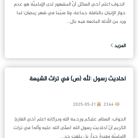
الجواب:اعلم أخي السائل أنَّ المشهور لدى الإماميَّة هو عدم
جواز الإتيان بالنافلة جماعة، ولا سيّما في شهر رمضان؛ لما
ورد من الأدلة المانعة فيه بال...
المزيد
أحاديث رسول الله (ص) في تراث الشيعة
2025-05-21
2364
الجواب: السلام عليكم ورحمة الله وبركاته اعلم أخي القارئ
الكريم أنّ أحاديث رسول الله (صلّى الله عليه وآله) في تراث
الإماميّة وفيرةٌ جداً، بل بلغت حد...