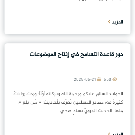
المزيد
دور قاعدة التسامح في إنتاج الموضوعات
2025-05-21
550
الجواب: السلام عليكم ورحمة الله وبركاته أوّلاً: وردت رواياتٌ
كثيرةٌ في مصادر المسلمين تُعرَف بأحاديث: « مَـن بلغ »،
منها: الحديث المرويُّ بسندٍ صحي...
المزيد