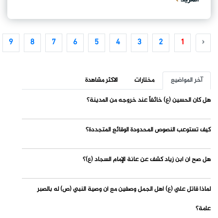
9
8
7
6
5
4
3
2
1
‹
آخر المواضيع
مختارات
الاكثر مشاهدة
هل كان الحسين (ع) خائفاً عند خروجه من المدينة؟
كيف تستوعب النصوص المحدودة الوقائع المتجددة؟
هل صح أن ابن زياد كشف عن عانة الإمام السجاد (ع)؟
لماذا قاتل علي (ع) أهل الجمل وصفين مع أن وصية النبي (ص) له بالصبر
عامة؟