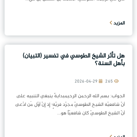
المزيد
هل تأثر الشيخ الطوسي في تفسير (التبيان)
بأهل السنة؟
2026-04-29
265
الجواب: بسم الله الرحمن الرحيمبدايةً ينبغي التنبيه على
أنّ شافعيّة الشيخ الطوسيّ مجرّد فريّةٍ؛ إذ إنّ أوّل مَن ادّعى
أنّ الشيخ الطوسيّ كان شافعيّاً هو...