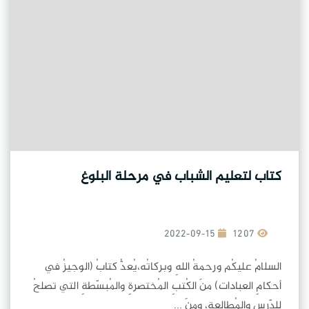
كتاب لتعليم الشباب في مرحلة البلوغ
2022-09-15
1207
السلامُ عليكُم ورحمةُ اللهِ وبركاتُه،يُعدُّ كتابُ (الوجيزُ في
أحكامِ العبادات) منَ الكُتبِ المُختصرةِ والمُبسّطةِ التي تصلحُ
للدّرسِ والمُطالعة، ومنَ ...