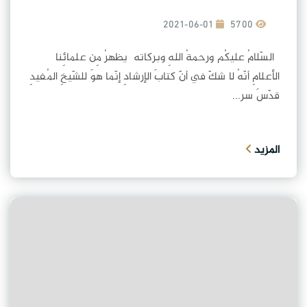
2021-06-01
5700
السّلامُ عليكُم ورحمةُ اللهِ وبركاته يظهرُ مِن علمائِنا
الأعلامِ أنّهُ لا شكّ في أنّ كتابَ الإرشادِ إنّما هوَ للشّيخِ المُفيدِ
قدّسَ سر...
المزيد