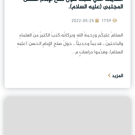
المجتبى (عليه السلام).
2022-05-25
1759
السلامُ عليكُم ورحمةُ اللهِ وبركاتُه،كتبَ الكثيرُ منَ العلماءِ
والباحثينَ ـ قديماً وحديثاً ـ حولَ صلحِ الإمامِ الحسن (عليهِ
السلام)، وقدّموا دراساتٍ م...
المزيد