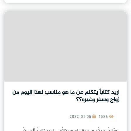
أريد كتاباً يتكلم عن ما هو مناسب لهذا اليوم من
زواج وسفر وغيره؟؟
2022-01-05
1526
السّلامُ عليكُم ورحمة الله وبركاتُه، راجع كتابَ (أحسنُ