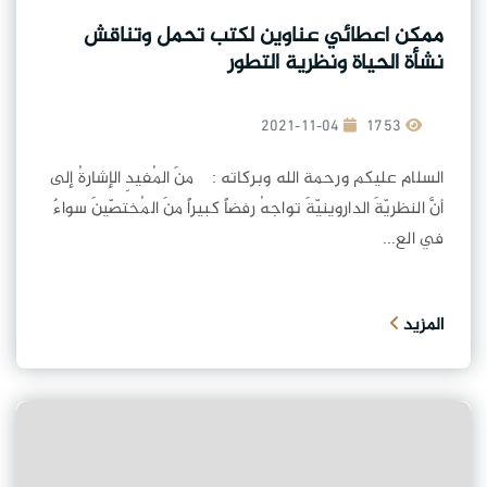
ممكن اعطائي عناوين لكتب تحمل وتناقش
نشأة الحياة ونظرية التطور
2021-11-04
1753
السلام عليكم ورحمة الله وبركاته : منَ المُفيدِ الإشارةُ إلى
أنَّ النظريّةَ الداروينيّةَ تواجهُ رفضاً كبيراً منَ المُختصّينَ سواءٌ
في الع...
المزيد