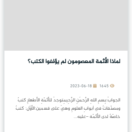
لماذا الأئمة المعصومون لم يؤلفوا الكتب؟
2023-06-18
1645
الجوابُ:بِسمِ اللهِ الرَّحمَنِ الرَّحِيمِتوجدُ للأئمّةِ الأطهارِ كتبٌ
ومصنّفاتٌ في أبوابِ العلومِ وهيَ على قسمين:الأوّل: كتبٌ
خاصّةٌ لدى الأئمّة –عليه...