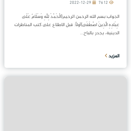
2022-12-29
7612
الجواب:بسم الله الرحمن الرحيم{الْحَمْدُ لِلَّهِ وَسَلَامٌ عَلَى
عِبَادِهِ الَّذِينَ اصْطَفَى}أولاً: قبل الاطلاع على كتب المناظرات
الدينية، يجدر بالباح...
المزيد