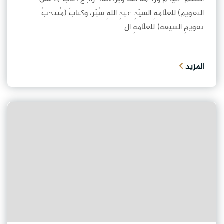
التقويم) للعلّامةِ السيّدِ عبدِ اللهِ شُبّر، وكتابَ (مُنتخبُ
تقويمِ الشيعة) للعلّامةِ ال...
المزيد