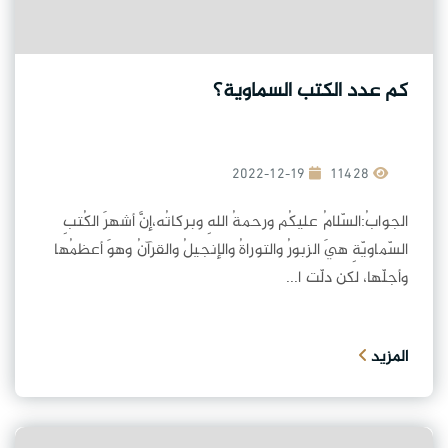
كم عدد الكتب السماوية؟
2022-12-19
11428
الجوابُ:السّلامُ عليكُم ورحمةُ اللهِ وبركاتُه،إنَّ أشهرَ الكُتبِ
السّماويّةِ هيَ الزبورُ والتوراةُ والإنجيلُ والقرآنُ وهوَ أعظمُها
وأجلّها، لكن دلّت ا...
المزيد