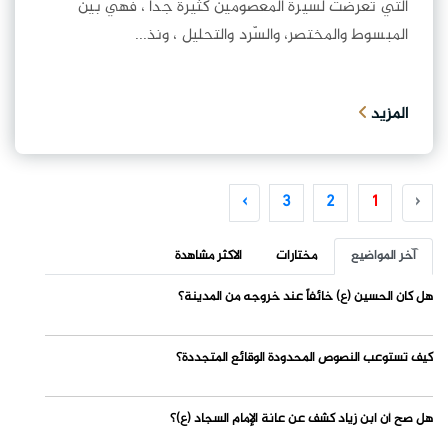
التي تعرّضت لسيرة المعصومينَ كثيرة جداً ، فهي بين
المبسوط والمختصر، والسّرد والتحليل ، ونذ...
المزيد
›
3
2
1
‹
آخر المواضيع
مختارات
الاكثر مشاهدة
هل كان الحسين (ع) خائفاً عند خروجه من المدينة؟
كيف تستوعب النصوص المحدودة الوقائع المتجددة؟
هل صح أن ابن زياد كشف عن عانة الإمام السجاد (ع)؟