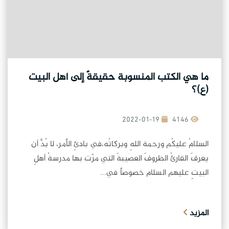
ما هي الكتب المنسوبة حقيقةً إلى أهل البيت
(ع)؟
2022-01-19
4146
السلامُ عليكُم ورحمة اللهِ وبركاتُه،في بادئِ الأمر، لا بُدَّ أن
يعرفَ القارئُ الظروفَ العصيبةَ التي مرّت بها مدرسةُ أهلِ
البيتِ عليهم السلام خصوصاً في...
المزيد