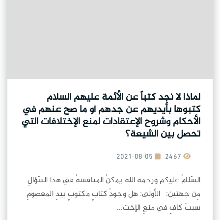
لماذا لا نجد كتباً عن الأئمة عليهم السلام
كتبوها بأيديهم عن جدهم أو ما صح عنهم في
الأحكام وشروح الإعتقادات لمنع الإختلافات التي
تحصل بين الشيعة؟
2021-08-05
2467
السّلامُ عليكم ورحمة الله يمكنُ المناقشةُ في هذا السّؤالِ
مِن جهتين: الأولى: هل وجودُ كتابٍ مكتوبٍ بيدِ المعصومِ
سببٌ كافٍ في منعِ الإخت...