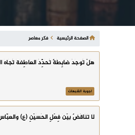
الصفحة الرئيسية
فكر معاصر
هَلْ تُوجَدُ ضَابِطَةٌ تُحَدِّدُ العَاطِفَةَ تُجَاهَ 
أجوبة الشبهات
لَا تَنَاقُضٌ بَيْنَ فِعْلِ الحُسَيْنِ (ع) وَالعَبَّا