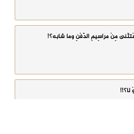
ْتَثْنَى مِنْ مَرَاسِيمِ الدَّفْنِ وَمَا شَابَهَ؟!
وْ لَا؟!!