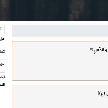
آ
هل 
المُقَدَّسِ؟!
كيف
هل 
لما
النب
سِ (ع)!