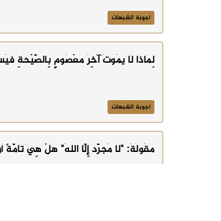
أجوبة الشبهات
لِمَاذَا لَا يَمُوتُ آخِرُ مَعْصُومٍ بِالصَّيْحَةِ فَيُس
أجوبة الشبهات
مَقُولَةُ: "لَا مُجَرَّدَ إِلَّا اللهُ" هَلْ هِيَ تَامَّةٌ أَ
أجوبة الشبهات