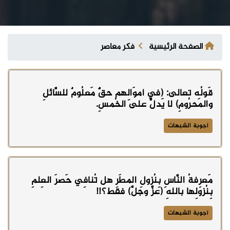
الصفحة الرئيسية
فكر معاصر
قَولُه تعالى: (في أموَالِهم حقٌّ مَعلُومٌ للسَّائلِ
والمَحرُومِ) لا يَدلُّ على الخُمسِ.
أجوبة الشبهات
مَعرِفةُ النَّاسِ بِنُزولِ المطَرِ هل تُنافِي حَصرَ العِلمِ
بِنُزولِها باللهِ (عزَّ وجلَّ) فقط؟!!
أجوبة الشبهات