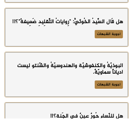
هل قَال السَّيدُ الخُوئيُّ: "رِواياتُ التَّقلِيدِ ضَعِيفةٌ"؟!!
أجوبة الشبهات
البوذيّةُ والكنفوشيّة والهندوسيّةُ والشّنتو ليست
أدياناً سماويّةً.
أجوبة الشبهات
هل للنِّساءِ حُورٌ عِينٌ في الجَنةِ؟!!
أجوبة الشبهات