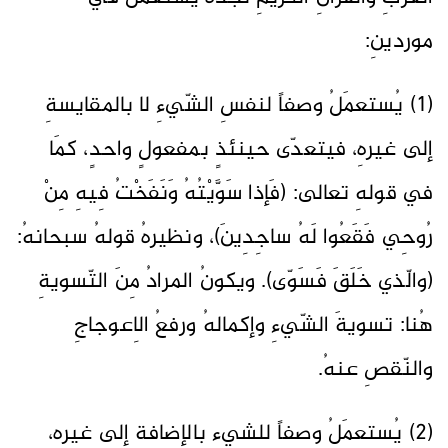
موردينِ:
(1) يُستعمَلُ وصفاً لنفسِ الشّيءِ لا بالمقايسةِ
إلى غيرهِ، فيتعدّى حينئذٍ بمفعولٍ واحدٍ، كمَا
في قولهِ تعالى: (فَإذا سَوَّيْتُهُ وَنَفَخْتُ فِيهِ مِنْ
رُوحِي فَقَعُوا لَهُ ساجِدِينَ)، ونظيرهُ قولهُ سبحانهُ:
(والّذي خَلَقَ فَسَوّى). ويكونُ المرادُ مِنَ التّسويةِ
هُنا: تسويةَ الشّيءِ وإكمالهُ ورفعُ الاِعوجاجِ
والنّقصِ عنهُ.
(2) يُستعمَلُ وصفاً للشيءِ بالإضافةِ إلى غيرهِ،