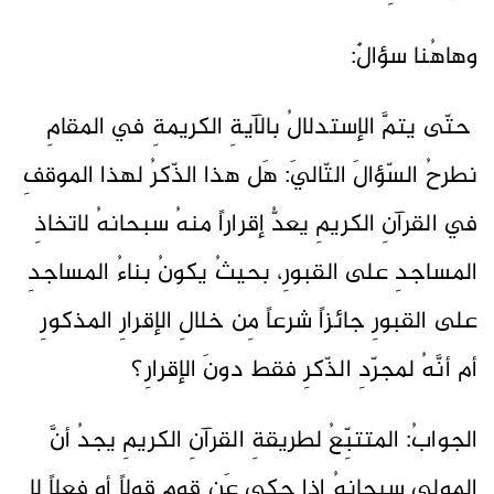
وهاهُنا سؤالٌ:
حتّى يتمَّ الإستدلالُ بالآيةِ الكريمةِ في المقامِ
نطرحُ السّؤالَ التّاليَ: هَل هذا الذّكرُ لهذا الموقفِ
في القرآنِ الكريمِ يعدُّ إقراراً منهُ سبحانهُ لاتخاذِ
المساجدِ على القبورِ، بحيثُ يكونُ بناءُ المساجدِ
على القبورِ جائزاً شرعاً مِن خلالِ الإقرارِ المذكورِ
أم أنَّهُ لمجرّدِ الذّكرِ فقط دونَ الإقرارِ؟
الجوابُ: المتتبِّعُ لطريقةِ القرآنِ الكريمِ يجدُ أنَّ
المولى سبحانهُ إذا حكى عَن قومٍ قولاً أو فِعلاً لا