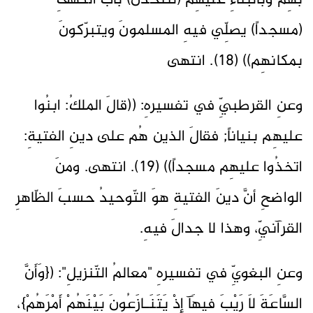
بهِم وبالبناءِ عليهِم (لنتخذنَّ) بابَ الكهفِ
(مسجداً) يصلِّي فيهِ المسلمونَ ويتبرّكونَ
بمكانهِم)) (18). انتهى
وعنِ القرطبيِّ في تفسيرهِ: ((قالَ الملكُ: ابنُوا
عليهِم بنياناً; فقالَ الذين هُم على دينِ الفتيةِ:
اتخذُوا عليهِم مسجداً)) (19). انتهى. ومنَ
الواضحِ أنَّ دينَ الفتيةِ هوَ التّوحيدُ حسبَ الظّاهرِ
القرآنيِّ، وهذا لا جدالَ فيهِ.
وعنِ البغويِّ في تفسيرهِ "معالمُ التّنزيلِ": ({وَأَنَّ
السَّاعَةَ لاَ رَيْبَ فِيهَآ إِذْ يَتَنَـازَعُونَ بَيْنَهُمْ أَمْرَهُمْ}،