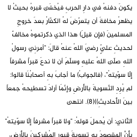
يكونَ دفنهُ في دارِ الحربِ فيُخفَى قبرهُ بحيثُ لا
يظهرُ مخافةَ أن يتعرّضَ لهُ الكفّارُ بعدَ خروجِ
المسلمينَ (فإن قيلَ) هذا الذي ذكرتموهُ مخالفٌ
لحديثِ عليٍّ رضيَ اللهُ عنهُ قالَ: "أمرنِي رسولُ
اللهِ صلّى اللهُ عليهِ وسلّمَ أن لا ندعَ قبراً مشرفاً
إلّا سوّيتهُ"، (فالجوابُ) ما أجابَ بهِ أصحابُنَا قالوا:
لم يُرِدِ التّسويةَ بالأرضِ وإنّمَا أرادَ تسطيحهُ جمعاً
بينَ الأحاديثِ))(8). انتهى
الثّاني: أن يُحملَ قولهُ: "ولا قبراً مشرفاً إلّا سوّيتهُ"
بأنَّ المقصودَ بهِ تسويةَ قبورِ المُشركينَ بالأرضِ،