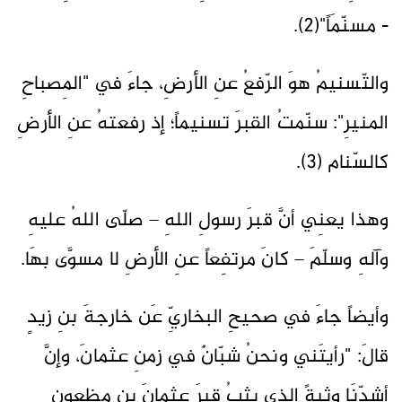
- مسنّمَاً"(2).
والتّسنيمُ هوَ الرّفعُ عنِ الأرضِ، جاءَ في "المِصباحِ
المنيرِ": سنّمتُ القبرَ تسنيماً؛ إذ رفعتهُ عنِ الأرضِ
كالسّنام (3).
وهذا يعنِي أنَّ قبرَ رسولِ اللهِ – صلّى اللهُ عليهِ
وآلهِ وسلّمَ – كانَ مرتفِعاً عنِ الأرضِ لا مسوَّى بهَا.
وأيضاً جاءَ في صحيحِ البخاريِّ عَن خارجةَ بنِ زيدٍ
قالَ: "رأيتَني ونحنُ شبّانٌ في زمنِ عثمانَ، وإنَّ
أشدّنَا وثبةً الذي يثبُ قبرَ عثمانَ بنِ مظعونٍ