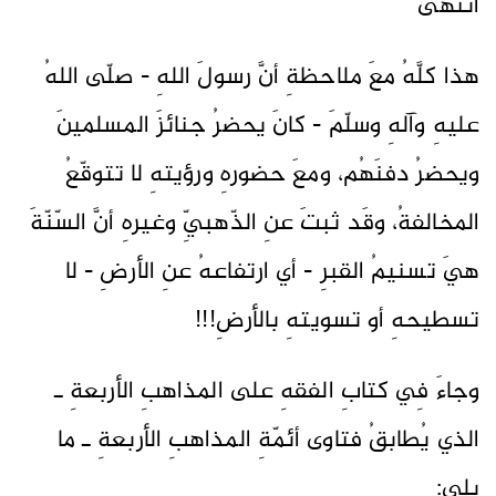
انتهى
هذا كلَّهُ معَ ملاحظةِ أنَّ رسولَ اللهِ - صلّى اللهُ
عليهِ وآلهِ وسلّمَ - كانَ يحضرُ جنائزَ المسلمينَ
ويحضرُ دفنَهُم، ومعَ حضورهِ ورؤيتهِ لا تتوقّعُ
المخالفةُ، وقَد ثبتَ عنِ الذّهبيِّ وغيرهِ أنَّ السّنّةَ
هيَ تسنيمُ القبرِ - أي ارتفاعهُ عنِ الأرضِ - لا
تسطيحهِ أو تسويتهِ بالأرضِ!!!
وجاءَ فِي كتابِ الفقهِ على المذاهبِ الأربعةِ ـ
الذي يُطابقُ فتاوى أئمّةِ المذاهبِ الأربعةِ ـ ما
يلي: