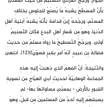
الجوازِ، ورجّحَ المُزنيُّ التّسنيمَ مِن حيثُ المعنى
بأنَّ المسطّحَ يشبهُ مَا يُصنَعُ للجلوسِ بخلافِ
المسنّمِ، ورجّحهُ إبنُ قدامةَ بأنّهُ يشبهُ أبنيةَ أهلِ
الدّنيا، وهوَ مِن شعارِ أهلِ البدعِ فكانَ التّسنيمُ
أولى. ويرجّحُ التّسطيحُ ما رواهُ مسلمٌ مِن حديثِ
فضالةَ بِن عبيدٍ أنّهُ أمرَ بقبرٍ فسوّيَ))(12). انتهى
والنّتيجةُ: أنَّ الفهمَ الذي ذهبتْ إليهِ هذهِ
الجماعةُ الوهابيّةُ لحديثِ أبي الهيّاجِ مِن تسويةِ
القبورِ بالأرضِ - بمعنَى مساواتِهَا بهَا- لم
يسبقهُم إليهِ أحدٌ منَ المسلمينَ مِن قبلُ، وهوَ