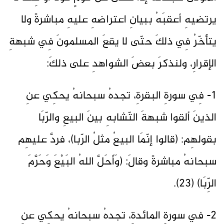
يرتضيهِ أعقبَهُ ببيانِ اعتراضهِ عليهِ مباشرةً ولا
يتأخّرُ فِي ذلكَ حتّى لا يقعَ المسلمونَ فِي شبهةِ
الإقرارِ، ولنذكرَ بعضَ الشواهدِ على ذلكَ:
1- فِي سورةِ البقرةِ، تجدهُ سبحانهُ يحكِي عنِ
الذينَ ألقوا شبهةَ التّشابهِ بينَ البيعِ والرّبَا
بقولهِم: (قالوا إنّمَا البيعُ مثلُ الرّبا)، فردَّ عليهِم
سبحانهُ مباشرةً وقالَ: (وَأَحَلَّ اللهُ البَيْعَ وَحَرَّمَ
الرِّبَا) (23).
2- في سورةِ المائدةِ، تجدهُ سبحانهُ يحكِي عنِ