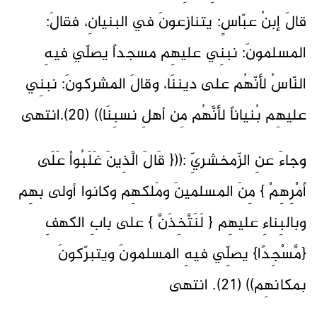
قالَ إبنُ عبّاسٍ: يتنازعونَ في البنيانِ، فقالَ:
المسلمونَ: نبنِي عليهِم مسجداً يصلّي فيهِ
النّاسُ لأنّهُم على ديننَا، وقالَ المشركونَ: نبنِي
عليهِم بُنياناً لأنَّهُم مِن أهلِ نسبِنَا)) (20).انتهى
وجاءَ عنِ الزّمخشريِّ :(({ قَالَ الَّذِينَ غَلَبُواْ عَلَى
أَمْرِهِمْ } مِنَ المسلمينَ ومَلكهِم وكانوا أولى بهِم
وبالبِناءِ عليهِم { لَنَتَّخِذَنَّ } على بابِ الكهفِ
{مَّسْجِدًا} يصلِّي فيهِ المسلمونَ ويتبرّكونَ
بمكانهِم)) (21). انتهى