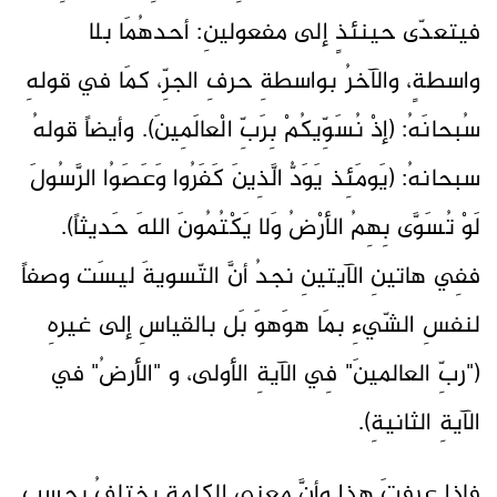
فيتعدّى حينئذٍ إلى مفعولينِ: أحدهُمَا بلا
واسطةٍ، والآخرُ بواسطةِ حرفِ الجرِّ، كمَا في قولهِ
سُبحانَهُ: (إذْ نُسَوِّيكُمْ بِرَبِّ الْعالَمِينَ). وأيضاً قولهُ
سبحانهُ: (يَومَئِذ يَوَدُّ الَّذِينَ كَفَرُوا وَعَصَوُا الرَّسُولَ
لَوْ تُسَوَّى بِهِمُ الأرْضُ وَلا يَكْتُمُونَ اللهَ حَديثاً).
ففِي هاتينِ الآيتينِ نجدُ أنَّ التّسويةَ ليسَت وصفاً
لنفسِ الشّيءِ بمَا هوَهوَ بَل بالقياسِ إلى غيرهِ
("ربِّ العالمينَ" فِي الآيةِ الأولى، و "الأرضُ" في
الآيةِ الثانيةِ).
فإذا عرفتَ هذا وأنَّ معنى الكلمةِ يختلفُ بحسبِ