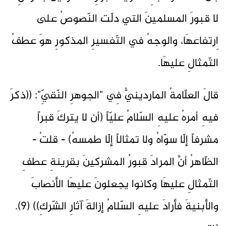
لا قبورَ المسلمينَ التي دلّت النّصوصُ على
اِرتفاعهَا، والوجهُ في التّفسيرِ المذكورِ هوَ عطفُ
التّمثالِ عليهَا.
قالَ العلّامةُ الماردينيُّ فِي "الجوهرِ النّقيِّ": ((ذكرَ
فيهِ أمرهُ عليهِ السّلامُ عليّاً (أن لا يتركَ قبراً
مشرفاً إلّا سوّاهُ ولا تمثالاً إلّا طمسهُ) - قلتُ -
الظّاهرُ أنَّ المرادَ قبورُ المشركينَ بقرينةِ عطفِ
التّمثالِ عليهَا وكانوا يجعلونَ عليهَا الأنصابَ
والأبنيةَ فأرادَ عليهِ السّلامُ إزالةَ آثارِ الشّركِ)) (9).