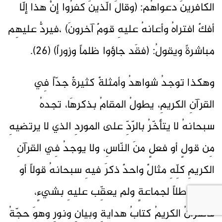
الكافرينَ دعواهُم: (وقالَ الّذينَ كفرُوا إنْ هذا إلّا
أفكٌ افتراهُ وأعانهُ عليهِ قومٌ آخرونَ) ،فيردُّ عليهِم
مباشرةً ويقولُ: (فقَد جاؤوا ظلماً وزوراً) (26).
وهكذا توجدُ شواهدُ وأمثلةٌ كثيرةٌ جدّاً فِي
القرآنِ الكريمِ، يطولُ المقامُ بذكرهَا، تجدهُ
سبحانهُ لا يتأخّرُ بالرّدِّ على الموردِ الذي لا يرتضيهِ
مِن قولٍ أو فعلٍ منَ النّاسِ، ولا يوجدُ فِي القرآنِ
الكريمِ كلِّهِ مثالٌ واحدٌ ذكرَ فيهِ سبحانهُ قولاً أو
فعلاً باطلاً لجماعةٍ ولم يعقِّب عليهِ بشيءٍ،
فالقرآنُ الكريمُ كتابُ هدايةٍ وبيانٍ ونورٍ وهوَ حجّةُ