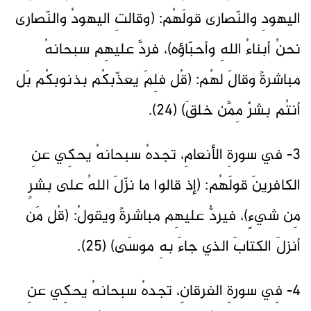
اليهودِ والنّصارى قولَهُم: (وقالتِ اليهودُ والنّصارى
نحنُ أبناءُ اللهِ وأحبّاؤه)، فردَّ عليهِم سبحانهُ
مباشرةً وقالَ لهُم: (قُل فلِمَ يعذّبكُم بذنوبكُم بَل
أنتُم بشرٌ مِمَّن خلقَ) (24).
3- في سورةِ الأنعامِ، تجدهُ سبحانهُ يحكِي عنِ
الكافرينَ قولَهُم: (إذ قالوا ما نزّلَ اللهُ على بشرٍ
مِن شيءٍ)، فيردُّ عليهِم مباشرةً ويقولُ: (قُل مَن
أنزلَ الكتابَ الذي جاءَ بهِ موسَى) (25).
4- فِي سورةِ الفرقانِ، تجدهُ سبحانهُ يحكِي عنِ