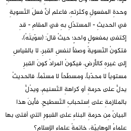
وحدةِ المفعولِ وكثرتهِ، فاعلم أنَّ فعلَ التّسويةِ
في الحديثِ - المستدّلِ بهِ في المقامِ - قدِ
إكتفى بمفعولٍ واحدٍ؛ حيثُ قالَ: (سوّيتَهُ)،
فتكونُ التّسويةُ وصفاً لنفسِ القبرِ، لا بالقياسِ
إلى غيرهِ كالأرضِ، فيكونُ المرادُ كونَ القبرِ
مستوياً لا محدّباً، ومسطّحاً لا مسنّماً، فالحديثُ
يدلُّ على حرمةِ أو كراهةِ التّسنيمِ، ويدُلُّ
بالملازمةِ على اِستحبابِ التّسطيحِ. فأينَ هذا
البيانُ مِن حرمةِ البناءِ على القبورِ التي أفتى بها
علماءُ الوهابيّةِ، خاتمةُ علماءِ الإسلامِ؟