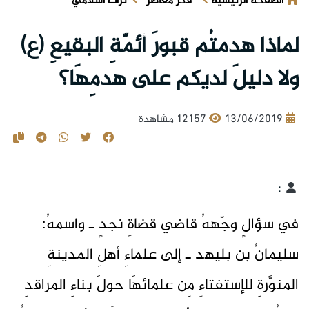
الصفحة الرئيسية
فكر معاصر
تراث اسلامي
لماذا هدمتُم قبورَ أئمّةِ البقيعِ (ع)
ولا دليلَ لديكم على هدمِهَا؟
13/06/2019
12157 مشاهدة
:
في سؤالٍ وجّههُ قاضي قضاةِ نجدٍ ـ واسمهُ:
سليمانُ بن بليهد ـ إلى علماءِ أهلِ المدينةِ
المنوَّرةِ للإستفتاءِ مِن علمائهَا حولَ بناءِ المراقدِ