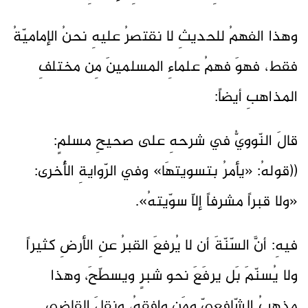
وهذا الفهمُ للحديثِ لا نقتصرُ عليهِ نحنُ الإماميّةُ
فقط، فهوَ فهمُ علماءِ المسلمينَ مِن مختلفِ
المذاهبِ أيضاً:
قالَ النّوويُّ في شرحهِ على صحيحِ مسلمٍ:
((قولهُ: «يأمرُ بتسويتهَا» وفي الرّوايةِ الأُخرى:
«ولا قبراً مشرفاً إلاّ سوّيتهُ».
فيهِ: أنَّ السّنّةَ أن لا يُرفعَ القبرُ عنِ الأرضِ كثيراً
ولا يُسنّمَ بَل يرفَعَ نحو شبرٍ ويسطّحَ، وهذا
مذهبُ الشّافعيِّ ومَن وافقهُ، ونقلَ القاضِي