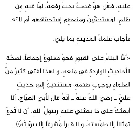
عليهِ، فهَل هوَ غصبٌ يجبُ رفعهُ، لمَا فيهِ مِن
ظلمِ المستحقّينَ ومنعهِم إستحقاقهم أم لا؟».
فأجابَ علماءُ المدينةِ بمَا يلي:
«أمَّا البناءُ على القبورِ فهوَ ممنوعٌ إجماعاً، لصحّةِ
الأحاديثِ الواردةِ في منعهِ، و لهذا أفتى كثيرٌ منَ
العلماءِ بوجوبِ هدمهِ، مستندينَ إلى حديثِ
عليٍّ ـ رضيَ اللهُ عنهُ ـ أنَّهُ قالَ لأبي الهيّاجِ: ألا
أبعثكَ على ما بعثنِي عليهِ رسولُ اللهِ، أن لا تَدعَ
تمثالاً إلّا طمَستهُ، و لا قبراً مُشرفاً إلّا سوّيتَهُ)) .