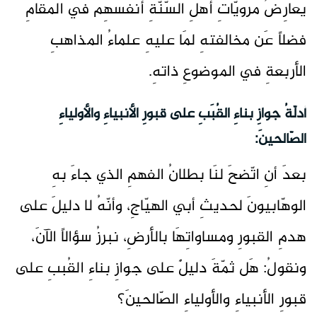
يعارِضُ مرويّاتِ أهلِ السّنّةِ أنفسهِم في المقامِ
فضلاً عَن مخالفتهِ لمَا عليهِ علماءُ المذاهبِ
الأربعةِ في الموضوعِ ذاتهِ.
أدلّةُ جوازِ بناءِ القُبَبِ على قبورِ الأنبياءِ والأولياءِ
الصّالحينَ:
بعدَ أنِ اتّضحَ لنَا بطلانُ الفهمِ الذي جاءَ بهِ
الوهّابيونَ لحديثِ أبي الهيّاجِ، وأنّهُ لا دليلَ على
هدمِ القبورِ ومساواتِهَا بالأرضِ، نبرزُ سؤالاً الآنَ،
ونقولُ: هَل ثمّةَ دليلٌ على جوازِ بناءِ القُببِ على
قبورِ الأنبياءِ والأولياءِ الصّالحينَ؟