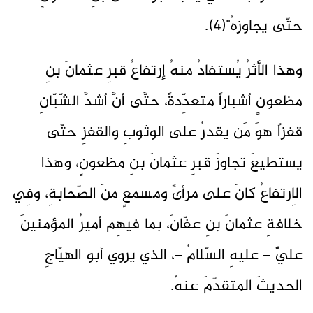
حتّى يجاوزهُ"(4).
وهذا الأثرُ يُستفادُ منهُ إرتفاعُ قبرِ عثمانَ بنِ
مظعونٍ أشباراً متعدِّدةً، حتَّى أنَّ أشدَّ الشّبّانِ
قفزاً هوَ مَن يقدرُ على الوثوبِ والقفزِ حتّى
يستطيعَ تجاوزَ قبرِ عثمانَ بنِ مظعونٍ، وهذا
الاِرتفاعُ كانَ على مرأىً ومسمعٍ منَ الصّحابةِ، وفِي
خلافةِ عثمانَ بنِ عفّانَ، بما فيهِم أميرُ المؤمنينَ
عليٌّ – عليهِ السّلامُ –، الذي يروي أبو الهيّاجِ
الحديثَ المتقدّمَ عنهُ.