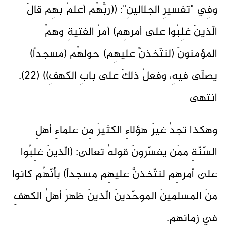
وفِي "تفسيرِ الجلالينِ": ((ربُّهُم أعلمُ بهِم قالَ
الّذينَ غلِبُوا على أمرهِم) أمرُ الفتيةِ وهمُ
المؤمنونَ (لنتّخذنَّ عليهِم) حولهُم (مسجداً)
يصلّى فيهِ، وفعلُ ذلكَ على بابِ الكهفِ)) (22).
انتهى
وهكذا تجدُ غيرَ هؤلاءِ الكثيرَ مِن علماءِ أهلِ
السّنّةِ ممَن يفسّرونَ قولهُ تعالى: (الّذينَ غلِبُوا
على أمرهِم لنتّخذنَّ عليهِم مسجداً) بأنّهُم كانوا
منَ المسلمينَ الموحّدينَ الّذينَ ظهرَ أهلُ الكهفِ
في زمانهِم.