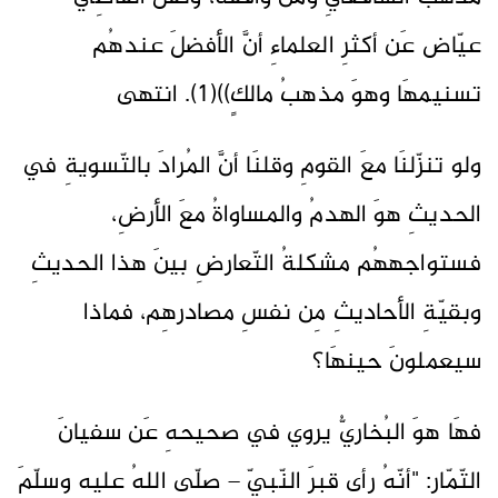
عيّاض عَن أكثرِ العلماءِ أنَّ الأفضلَ عندهُم
تسنيمهَا وهوَ مذهبُ مالكٍ))(1). انتهى
ولو تنزّلنَا معَ القومِ وقلنَا أنَّ المُرادَ بالتّسويةِ في
الحديثِ هوَ الهدمُ والمساواةُ معَ الأرضِ،
فستواجههُم مشكلةُ التّعارضِ بينَ هذا الحديثِ
وبقيّةِ الأحاديثِ مِن نفسِ مصادرهِم، فماذا
سيعملونَ حينهَا؟
فهَا هوَ البُخاريُّ يروي في صحيحهِ عَن سفيانَ
التّمّارِ: "أنّهُ رأى قبرَ النّبيِّ – صلّى اللهُ عليهِ وسلّمَ