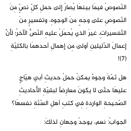
النّصوصُ فيمَا بينهَا يُصارُ إلى حملِ كلِّ نصٍّ مِنَ
النّصوصِ على وجهٍ منَ الوجوهِ، وتفسيرٍ منَ
التّفسيراتِ، غيرَ الذي يُحمَلُ عليهِ النّصُّ الآخرُ؛ لأنَّ
إعمالَ الدّليلينِ أولى مِن إهمالِ أحدهمَا بالكليّةِ
(7)!
هل ثمّةَ وجوهٌ يمكنُ حملُ حديثِ أبي هيّاجٍ
عليهَا حتّى لا يكونَ معارِضاً لبقيّةِ الأحاديثِ
الصّحيحةِ الواردةِ فِي كتبِ أهلِ السّنّةِ نفسهَا؟
الجوابُ: نعم، يوجدُ وجهانِ لذلكَ: