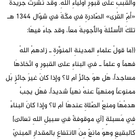
والقُببِ على قبورِ أولياءِ اللهِ. وقَد نشرت جريدةُ
«أُمِّ القُرى» الصّادرةِ في مكّةَ في شوّال 1344 هـ
تلكَ الأسئلةَ والأجوبةَ معاً، وقد جاءَ فيهَا:
((ما قولُ علماءِ المدينةِ المنوَّرةِ ـ زادهمُ اللهُ
فهماً و علماً ـ في البناءِ على القبورِ و اتّخاذهَا
مساجداً، هَل هوَ جائزٌ أم لا؟ وإذا كانَ غيرَ جائزٍ بَل
ممنوعاً ومنهيّاً عنهُ نهياً شديداً، فهَل يجبُ
هدمُهَا ومنعُ الصّلاةِ عندهَا أم لا؟ وإذا كانَ البناءُ
فِي مَسبلةٍ [أي موقوفةً في سبيلِ اللهِ تعالى]
كالبقيعِ وهوَ مانعٌ مِنَ الانتفاعِ بالمقدارِ المبنيّ