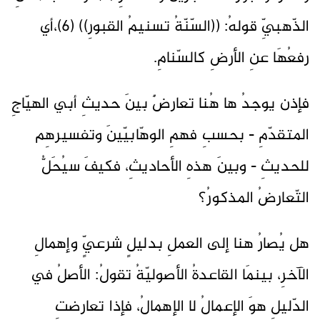
الذّهبيِّ قولهُ: ((السّنّةُ تسنيمُ القبورِ)) (6)،أي
رفعُهَا عنِ الأرضِ كالسّنامِ.
فإذن يوجدُ ها هُنا تعارضٌ بينَ حديثِ أبي الهيّاجِ
المتقدّمِ - بحسبِ فهمِ الوهّابيّينَ وتفسيرهِم
للحديثِ - وبينَ هذهِ الأحاديثِ، فكيفَ سيُحَلُّ
التّعارضُ المذكورُ؟
هل يُصارُ هنا إلى العملِ بدليلٍ شرعيٍّ وإهمالِ
الآخرِ، بينمَا القاعدةُ الأصوليّةُ تقولُ: الأصلُ في
الدّليلِ هوَ الإعمالُ لا الإهمالُ، فإذا تعارضتِ