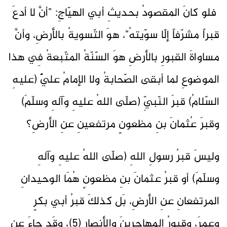
فلو كانَ المقصودُ بحديثِ أبي الهيّاجِ: "أنَّ لا أدعَ
قبراً مشرّفاً إلّا سوّيتهُ"، هوَ التّسويةُ بالأرضِ، وأنَّ
مساواةَ القبورِ بالأرضِ هوَ السّنّةُ المتّبعةُ فِي هذا
الموضوعِ لما أبقى الصّحابةُ ولا الإمامُ عليٌّ (عليهِ
السّلامُ) قبرَ النّبيِّ (صلّى اللهُ عليهِ وآلهِ وسلّمَ)
وقبرَ عُثمانَ بنِ مظعونٍ مرتفعينِ عنِ الأرضِ؟
وليسَ قبرُ رسولِ اللهِ (صلّى اللهُ عليهِ وآلهِ
وسلّمَ) أو قبرُ عثمانَ بنِ مظعونٍ هُمَا الوحيدانِ
المرتفعانِ عنِ الأرضِ، بَل كذلكَ قبرُ أبي بكرٍ
وعمرَ، وقبورُ المهاجرينَ والأنصارِ (5)، وقَد جاءَ عنِ