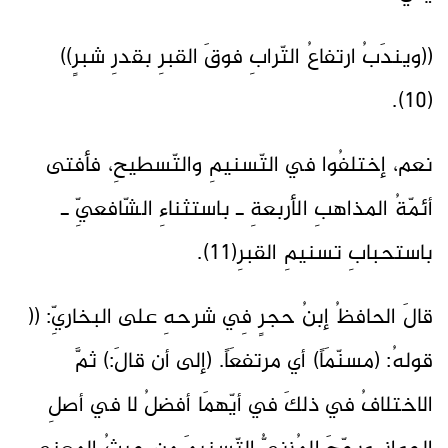
((ويندَبُ ارتفاعُ التّرابِ فوقَ القبرِ بقدرِ شبرٍ))
(10).
نعم، إختلفُوا في التّسنيمِ والتّسطيحِ، فأفتى
أئمّةُ المذاهبِ الأربعةِ ـ باستثناءِ الشّافعيِّ ـ
باستحبابِ تسنيمِ القبرِ(11).
قالَ الحافظُ إبنُ حجرٍ فِي شرحهِ على البخاريِّ: ((
قولهُ: (مسنّمَاً) أي مرتفعَاً. (إلى أن قالَ:) ثمَّ
الاختلافُ في ذلكَ في أيّهمَا أفضلُ لا في أصلِ