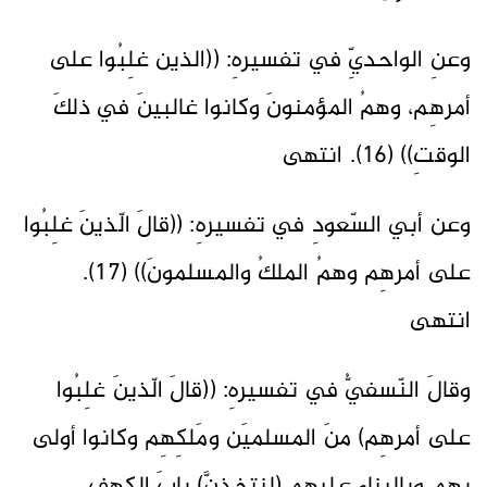
وعنِ الواحديِّ في تفسيرهِ: ((الذين غلِبُوا على
أمرهِم، وهمُ المؤمنونَ وكانوا غالبينَ في ذلكَ
الوقتِ)) (16). انتهى
وعن أبي السّعودِ في تفسيرهِ: ((قالَ الّذينَ غلِبُوا
على أمرهِم وهمُ الملكُ والمسلمونَ)) (17).
انتهى
وقالَ النّسفيُّ في تفسيرهِ: ((قالَ الّذينَ غلِبُوا
على أمرهِم) منَ المسلميَن ومَلكِهِم وكانوا أولى