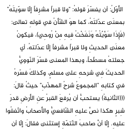
الأوّلُ: أن يفسّرَ قولهُ: "ولا قبراً مشرِفاً إلّا سوّيتَهُ"
بمعنَى عدّلتَهُ، كما هوَ الشّأنُ في قولهِ تعالى:
(فَإِذَا سَوَّيْتُهُ وَنَفَخْتُ فِيهِ مِنْ رُوحِي)، فيكونُ
معنَى الحديثِ ولا قبراً مشرفاً إلّا عدّلتهُ، أي
جعلتهُ مسطّحاً، وبهذا المعنى فسّرَ النّوويُّ
الحديثَ فِي شرحهِ على مسلمٍ، وكذلكَ فسّرهُ
في كتابهِ "المجموعُ شرحُ المهذّبِ" حيثُ قالَ:
(((الثّانيةُ) يستحبُّ أن يُرفعَ القبرُ عنِ الأرضِ قدرَ
شِبرٍ هكذا نصَّ عليهِ الشّافعيُّ والأصحابُ واتّفقُوا
عليهِ. إلّا أنَّ صاحبَ التّتمّةِ إستثنى فقالَ: إلّا أن