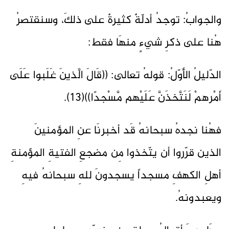
والجوابُ: توجدُ أدلّةٌ كثيرةٌ على ذلكَ، وسنقتصرُ
هُنا على ذكرِ شيءٍ منهَا فقط:
الدّليلُ الأوّلُ: قولهُ تعالى: ((قَالَ الَّذينَ غَلَبوا عَلَى
أَمْرهمْ لَنَتَّخذَنَّ عَلَيْهم مَّسْجدًا))(13).
فهُنا نجدهُ سبحانهُ قَد أخبرنَا عنِ المؤمنينَ
الذين قرّروا أن يتّخذوا مِن مضجعِ الفتيةِ المؤمنةِ
أهلِ الكهفِ مسجداً يسجدونَ للهِ سبحانهُ فيهِ
ويعبدونهُ.