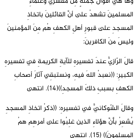
وهَا هيَ أقوالُ جملةٍ مِن مفسّري وعلماءِ
المسلمينَ تشهدُ على أنَّ القائلينَ باتخاذِ
المسجدِ على قبورِ أهلِ الكهفِ هُم مِنَ المؤمنينَ
وليسَ منَ الكافرينَ:
قالَ الرّازيُّ عندَ تفسيرهِ للآيةِ الكريمةِ في تفسيرهِ
الكبيرِ: ((نعبدُ اللهَ فيهِ، ونستبقِي آثارَ أصحابِ
الكهفِ بسببِ ذلكَ المسجدِ))(14). انتهى
وقالَ الشّوكانيُّ في تفسيرهِ: ((ذكرُ اتخاذِ المسجدِ
يُشعِرُ بأنَّ هؤلاءِ الذين غلِبُوا على أمرهِم همُ
المسلمونَ)) (15). انتهى