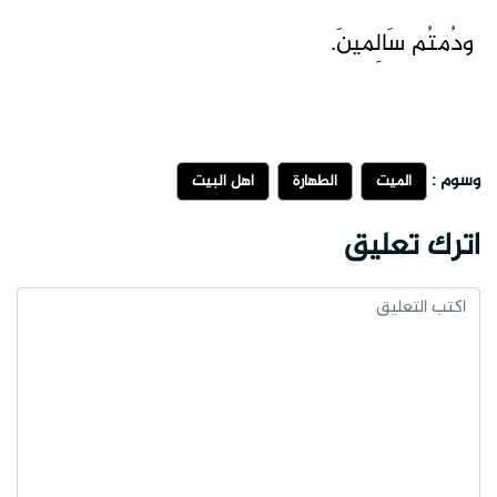
ودُمتُم سَالِمينَ.
وسوم :
الميت
الطهارة
أهل البيت
اترك تعليق