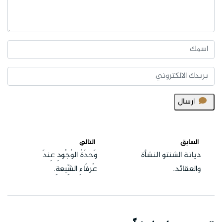
ارسال
السابق
التالي
ديانة الشنتو النشأة
وَحدَةُ الوُجُودِ عِندَ
والعقائد.
عُرفَاءِ الشِّيعةِ.