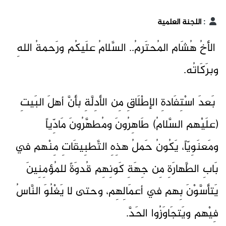
:
اللجنة العلمية
الأخُ هُشَام المُحتَرمُ.. السَّلامُ علَيكُم ورَحمةُ اللهِ
وبرَكَاتُه.
بَعدَ اسْتِفَادةِ الإطْلَاقِ مِن الأدِلَّةِ بأنَّ أهلَ البَيتِ
(علَيْهم السَّلامُ) طَاهِرُونَ ومُطهَّرُونَ مَادِّياً
ومَعنَوِيّاً، يَكُونُ حَملُ هذِهِ التَّطبِيقَاتِ مِنْهم في
بَابِ الطَّهارَةِ مِن جِهَةِ كَونِهِم قُدوَةً للمُؤمِنِينَ
يَتأسَّوْنَ بِهم في أعمَالِهِم، وحتى لا يَغْلُوَ النَّاسُ
فِيْهم ويَتجَاوَزُوا الحَدَّ.