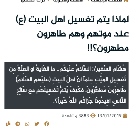
الصفحة الرئيسية
الأسئلة والأجوبة
تراث اسلامي
لماذا يتم تغسيل أهل البيت (ع)
عند موتهم وهم طاهرون
مطهرون؟!!
هُشَام السَّفِير/: السَّلامُ علَيكُم.. ما الغَايةُ أو العِلَّةُ مِن
تَغسِيلِ الميِّتِ عِلماً أنَّ أهلَ البَيتِ (علَيْهم السَّلامُ)
طَاهِرُونَ مُطهَّرُونَ، فكَيفَ يَتمُّ تَغسِيلُهُم مع سَائِرِ
النَّاسِ، أفِيدُونَا جَزاكُم اللهُ خَيراً؟.
13/01/2019
3883 مشاهدة