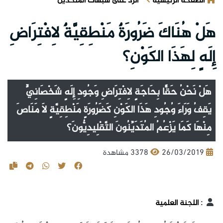
الصفحة الرئيسية
الرد على شبهات الملحدين
هَلْ هُنَاكَ ضَرُورَةٌ مَنْطِقِيَّةٌ لِافْتِرَاضِ
إِلَهٍ لِهَذَا الكَوْنِ؟
هَلْ نَحْنُ حَقًّا بِحَاجَةٍ لِافْتِرَاضِ وَجُودِ إِلَهٍ شَخْصَانِيٍّ
يَقِفُ وَرَاءَ وُجُودِ هَذَا الكَوْنِ كَضَرُورَةٍ مَنْطِقِيَّةٍ لَا مَنَاصَ
مِنْهَا كَمَا يَزْعُمُ المُتَدَيِّنُونَ التَّقْلِيدِيُّونَ؟
26/03/2019
3378 مشاهدة
:
اللجنة العلمية