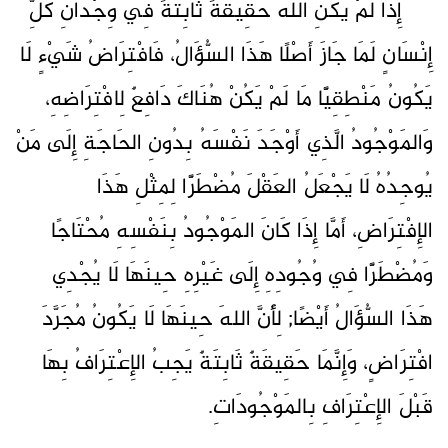
إِذَا لَمْ يَكُنِ اللهُ حَقِيقَةً ثَابِتَةً فِي وِجْدَانِ كُلِّ
إِنْسَانٍ لَمَا جَازَ أَصْلًا هَذَا السُّؤَالُ، فَافْتِرَاضُ شَيْءٍ لَا
يَكُونُ مَنْطِقِيًّا مَا لَمْ يَكُنْ هُنَاكَ دَافِعٌ لِافْتِرَاضِهِ،
وَالمَوْجُودُ الَّذِي أَوْجَدَ نَفْسَهُ بِدُونِ الحَاجَةِ إِلَى مَنْ
يُوجِدُهُ لَا يَجْعَلُ العَقْلَ مُضْطَرًّا لِمِثْلِ هَذَا
الإِفْتِرَاضِ، أَمَّا إِذَا كَانَ المَوْجُودُ بِنَفْسِهِ مُحْتَاجًا
وَمُضْطَرًّا فِي وُجُودِهِ إِلَى غَيْرِهِ حِينَهَا لَا يُجْدِي
هَذَا السُّؤَالُ أَيْضًا; لِأَنَّ اللهَ حِينَهَا لَا يَكُونُ مُجَرَّدَ
افْتِرَاضٍ، وَإِنَّمَا حَقِيقَةٌ ثَابِتَةٌ يَجِبُ الإِعْتِرَافُ بِهَا
قَبْلَ الإِعْتِرَافِ بِالمَوْجُودَاتِ.