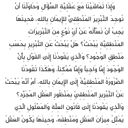
وَإِذَا تَمَاشَيْنَا مَعَ عَقْلِيَّةِ السُّؤَالِ وَحَاوَلْنَا أَنْ
نُوجِدَ التَّبْرِيرَ المَنْطِقِيَّ لِلإِيمَانِ بِاللهِ، فَحِينَهَا
يَجِبُ أَنْ نَسْأَلَهُ عَنْ أَيِّ نَوْعٍ مِنَ التَّبْرِيرَاتِ
المَنْطِقِيَّةِ يَبْحَثُ؟ هَلْ يَبْحَثُ عَنِ التَّبْرِيرِ بِحَسَبِ
مَنْطِقِ الوُجُودِ؟ وَالَّذِي يَقُودُنَا إِلَى القَوْلِ بِأَنَّ
الوُجُودَ إِمَّا وَاجِباً وَإِمَّا مُمْكِناً، وَهَكَذَا تَقُودُنَا
الضَّرُورَةُ المَنْطِقِيَّةُ إِلَى الإِيمَانِ بِاللهِ، أَمْ أَنَّهُ يَبْحَثُ
عَنْ التَّبْرِيرِ المَنْطِقِيِّ بِمَنْظُورِ العَقْلِ المُجَرَّدِ؟
وَالَّذِي يَقُودُنَا إِلَى قَانُونِ العِلَّةِ وَالمَعْلُولِ الَّذِي
يُمَثِّلُ مِيزَانَ العَقْلِ وَمَنْطِقَهُ، وَحِينَهَا يَكُونُ العَقْلُ