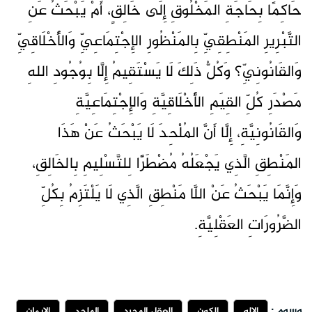
حَاكِمًا بِحَاجَةِ المَخْلُوقِ إِلَى خَالِقٍ، أَمْ يَبْحَثُ عَنِ
التَّبْرِيرِ المَنْطِقِيِّ بِالمَنْظُورِ الإِجْتِمَاعِيِّ وَالأَخْلَاقِيِّ
وَالقَانُونِيِّ؟ وَكُلُّ ذَلِكَ لَا يَسْتَقِيمُ إِلَّا بِوُجُودِ اللهِ
مَصْدَرِ كُلِّ القِيَمِ الأَخْلَاقِيَّةِ وَالإِجْتِمَاعِيَّةِ
وَالقَانُونِيَّةِ، إِلَّا أَنَّ المُلْحِدَ لَا يَبْحَثُ عَنْ هَذَا
المَنْطِقِ الَّذِي يَجْعَلُهُ مُضْطَرًّا لِلتَّسْلِيمِ بِالخَالِقِ،
وَإِنَّمَا يَبْحَثُ عَنْ اللَّا مَنْطِقِ الَّذِي لَا يَلْتَزِمُ بِكُلِّ
الضَّرُورَاتِ العَقْلِيَّةِ.
وسوم :
الإله
الكون
العقل المجرد
الملحد
الايمان