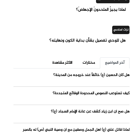
لماذا يجيزُ الملحدونَ الإجهاضَ؟
تراث اسلامي
هل للوحي تفصيل بشأن بداية الكون ونهايته؟
آخر المواضيع
مختارات
الاكثر مشاهدة
هل كان الحسين (ع) خائفاً عند خروجه من المدينة؟
كيف تستوعب النصوص المحدودة الوقائع المتجددة؟
هل صح أن ابن زياد كشف عن عانة الإمام السجاد (ع)؟
لماذا قاتل علي (ع) أهل الجمل وصفين مع أن وصية النبي (ص) له بالصبر