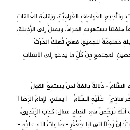
، وتأجيجِ العَواطِفِ الغَرامِيَّةِ، وإقامَةِ العَلاقاتِ
ً منفلتاً يستهويهِ الحرامُ، ويميلُ إلى الرَّذِيلةِ،
لةِ معلومَةٌ للجميعِ. فهيَ تُهلِكُ الحَرْثَ
صينِ المجتمعِ مِنْ كُلِّ ما يدعو إلى الانفلاتِ
ْهِ السَّلامُ - دَلالةٌ بالغةٌ لمنْ يستمِعُ القولَ
راسانِيَّ - عَلَيْهِ السَّلامُ - [ يعني الإمامَ الرِّضا ]
َ أنَّكَ تُرَخِّصُ في الغِناءِ، فقالَ: كَذِبَ الزِّنْدِيقُ،
َّ رَجُلاً أتى أبا جَعْفَرٍ - صَلواتُ اللهِ عليْهِ -