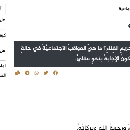
آ
ماعية
هل 
كيف
حريمِ الغِناءِ؟ ما هيَ العواقبُ الاجتماعيَّةُ في حالةِ
هل 
تكونُ الإجابةُ بنحوٍ عقليٍّ.
لما
النب
 ورحمةُ اللهِ وبركاتُهُ.