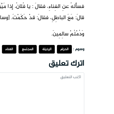
فسألهُ عنِ الغِناءِ، فقالَ : يا فُلانُ، إذا مَيَّ
قالَ: مَعَ الباطِلِ، فقالَ: قدْ حَكَمْتَ. [وسائلُ الشّ
وَدُمْتُمْ سالِمِينَ.
وسوم :
الحرام
الرذيلة
المجتمع
الغناء
اترك تعليق