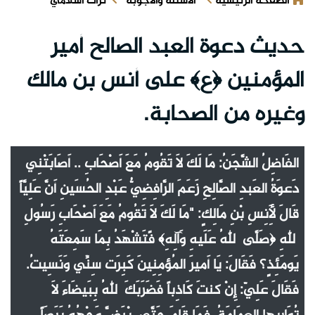
الصفحة الرئيسية
الأسئلة والأجوبة
تراث اسلامي
حديث دعوة العبد الصالح أمير
المؤمنين ﴿ع﴾ على أنس بن مالك
وغيره من الصحابة.
الفَاضِلُ الشَّجَنُ: مَا لَكَ لَا تَقُومُ مَعَ أَصْحَابِ .. أَصَابَتْنِي
دَعوَةُ العَبدِ الصَّالِحِ زَعَمَ الرَّافِضِيُّ عَبْدِ الحُسَينِ أَنَّ عَلِيَّاً
قَالَ لِأَنِسِ بْنِ مَالِكٍ: "مَا لَكَ لَا تَقُومُ مَعَ أَصْحَابِ رَسُولِ
ٱللهِ ﴿صَلَّى ٱللهُ عَلَيهِ وَآلِهِ﴾ فًتَشْهَدُ بِمَا سَمِعَتَهُ
يَومَئِذٍ؟ فَقَالَ: يَا أَميرَ المُؤمِنِينَ كَبِرَت سِنِّي وَنَسِيتُ.
فَقَالَ عَلِيّ: إِنْ كنتَ كَاذِباً فَضَرَبَكَ ٱللهُ بِبَيضَاءَ لَا