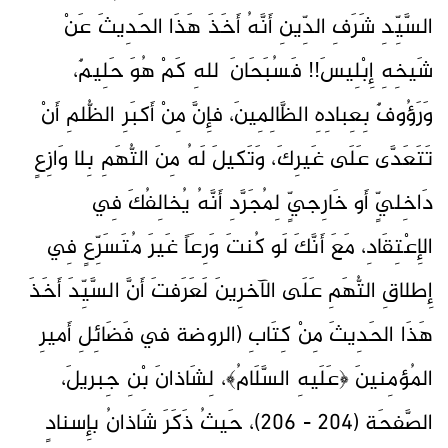
السَّيِّدِ شَرَفِ الدِّينِ أَنَّهُ أَخَذَ هَذَا الحَدِيثَ عَنْ
شَيخِهِ إِبْلِيسَ!! فَسُبَحَانَ ٱللهِ كَمْ هُوَ حَلِيمٌ،
وَرَؤُوفٌ بِعِبادِهِ الظَّالِمِينَ، فإِنَّ مِنْ أَكبَرِ الظُّلمِ أَنْ
تَتَعَدَّى عَلَى غَيرِكَ، وَتَكيلَ لَهُ مِنَ التُّهَمِ بِلا وَازِعٍ
دَاخِليٍّ أَو خَارِجيٍّ لِمُجَرَّدِ أَنَّهُ يُخالِفُكَ فِي
الإِعْتِقَادِ، مَعَ أَنَّكَ لَو كُنتَ وَرِعَاً غَيرَ مُتَسَرِّعٍ فِي
إِطلاقِ التُّهَمِ عَلَى الآخرِينَ لَعَرَفتَ أَنَّ السَّيِّدَ أَخَذَ
هَذَا الحَدِيثَ مِنْ كِتَابِ (الروضة في فَضَائِلِ أَميرِ
المُؤمِنينَ ﴿عَلَيهِ السَّلَامُ﴾، لِشَاذانَ بْنِ جِبريلَ،
الصَّفحَة (204 - 206)، حَيثُ ذَكَرَ شَاذانُ بإِسنادٍ