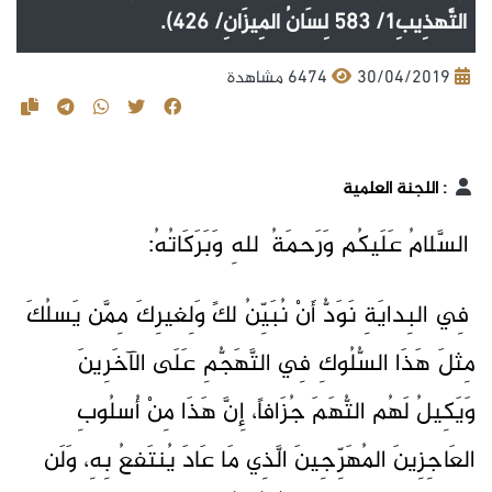
التَّهذِيبِ1/ 583 لِسَانُ المِيزَانِ/ 426).
30/04/2019
6474 مشاهدة
:
اللجنة العلمية
السَّلامُ عَلَيكُم وَرَحمَةُ ٱللهِ وَبَرَكَاتُهُ:
فِي البِدايَةِ نَوَدُّ أَنْ نُبَيِّنُ لكً وَلِغيرِكَ مِمَّن يَسلُكَ
مِثلَ هَذَا السُّلُوكِ فِي التَّهَجُّمِ عَلَى الآخَرِينَ
وَيَكِيلُ لَهُم التُّهَمَ جُزَافاً، إِنَّ هَذَا مِنْ أُسلُوبِ
العَاجِزِينَ المُهَرِّجِينَ الَّذِي مَا عَادَ يُنتَفعُ بِهِ، وَلَن