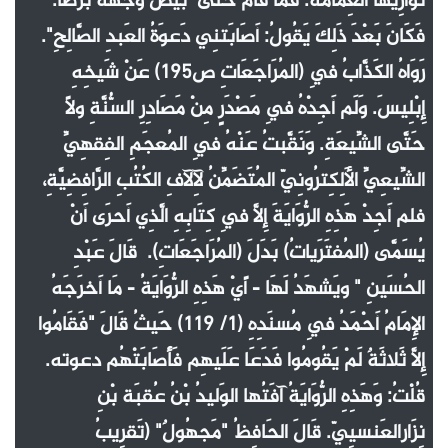
تُوَارِيها العِمَامَةُ. فَمَا قَامَ حَتَّى ٱبْيَضَّ وَجْهُهُ بَرَصَاً.
فَكَانَ بَعْدَ ذَلِكَ يَقُولُ: أَصَابَتنِي دَعوَةُ العَبدِ الصَّالِحِ".
رَوَاهُ الكَذَّابُ فِي (المُرَاجَعَاتِ ص195) عَنْ شَيخِهِ
إِبْلِيسَ. وَلَم أَجِدْهُ فِي مَصْدَرٍ مِنْ مَصَادِرِ السُّنَّةِ ولًا
حَتَّى الشِّيعَةِ. وَنَقَّبتُ عَنْهُ فِي المُعجَمِ الفِقهِيِّ
الشِّيعِيِّ الأَلِكِترُونِيّ المُتَضَمِّنُ لِآلآفِ الكُتُبِ الرَّافِضِيَّةِ،
فلم أَجِدْ هَذِهِ الرُّوَايَةَ إِلَّا فِي كِتَابِهِ الَّذِي أَحرَى أَنْ
يُسَمَّى (المُفتَرَياتُ) بَدَلَ (المُرَاجَعَاتِ). قَالَ عَبْدِ
الحُسَينِ " ويَشهَدُ لَهَا - أًيْ هَذِهِ الرُّوَايَةُ - مَا أَخرَجَهُ
الإِمَامُ أَحْمَدُ فِي مُسنَدِهِ (1/ 119) حَيثُ قَالَ "فَقَامُوا
إِلَّا ثَلاثَةٌ لَمْ يَقُومُوا فَدَعَا عَلَيهِم فَأَصَابَتْهُم دعوته.
قُلْتُ: وَهَذِهِ الرُّوَايَةُ آفَتُها الوَليدُ بْنُ عُقبَة بْنِ
نِزَارالعَنسيِيّ. قَالَ الحَافِظُ "مَجهُولٌ" (تَقرِيبُ