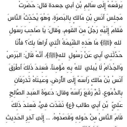
يَرفَعُهُ إِلَى سَالِمِ بْنِ أبي جعدة قال: حَضَرتُ
مَجلِسَ أَنَسِ بْنِ مَالكٍ بِالبَصرَةِ، وَهُوَ يُحَدِّثُ النَّاسَ
فَقامَ إِلَيْهِ رَجُلٌ مِنَ القَومِ، وَقالَ: يَا صَاحِبَ رَسُولِ
ٱللهِ ﴿ﷺ﴾ مَا هَذِهِ الشِّيمَةُ الَّتِي أَراهَا بِكَ؟ فأَنَا
حَدَّثَنِي أَبِي عَنْ رَسُولِ ٱللهِ﴿ﷺ﴾، أَنَّهُ قَالَ: البَرَصُ
وَالجُذَامُ لَا يُبلي ٱللهُ بِهِ مُؤمِناً، فَعِندَ ذَلِكَ أَطْرَقَ
أَنَسُ بْنُ مَالكٍ رَأسَهُ إِلَى الأَرضِ، وَعَينَاهُ تُذرَفَانِ
بِالدُّمُوعِ، ثُمَّ رَفَعَ رَأسَهُ وقال: دَعوَةٌ العَبدِ الصَّالِحِ
عَلِيٍّ ٱبْنِ أَبِي طالب ﴿ع﴾ نَفَذَت فِيَّ، فَعِندَ ذَلِكَ
قَامَ النَّاسُ مِنْ حَولِهِ وَقَصَدُوهُ. ... إِلَى آخِرِ الحَدِيثِ