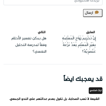
ارسال
السابق
التالي
إِنَّ تَحْرِيمَ زَوَاجِ الْمُسْلِمَةِ
هل يمكن تفسير الأحلام
بِغَيْرِ الْمُسْلِمِ يُعَدُّ نَزْعَةً
وفقاً لمدرسة التحليل
عُنْصُرِيَّةً؟
النفسي؟
قد يعجبك ايضاً
تراث اسلامي
الشيعة لا تسب الصحابة، بل تقول بعدم عدالتهم على النحو الجمعي.