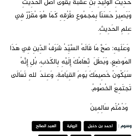
حَدِيثِ الوَلِيدِ بْنِ عُقبَة يَقْوَى أَصْلَ الحَدِيثِ
وَيَصِيرُ حَسَنَاً بِمَجمُوعِ طُرُقِهِ كَمَا هُوَ مُقَرَّرٌ فِي
عِلمِ الحَدِيثِ.
وَعَلَيهِ: صَحَّ مَا قَالَهُ السَّيِّدُ شَرَفُ الدِّينِ فِي هَذَا
المَوضِعِ، وَبَطَلَ ٱتِّهَامُكَ إِلَيْهِ بِالكَذبِ، بُلِ إِنَّهُ
سَيَكُونُ خَصِيمَكَ يَومَ القِيَامَةِ، وَعِندَ ٱللهِ تَعَالَى
تَجتَمِعُ الخُصُومُ.
وَدُمْتُم سَالِمِينَ
وسوم :
أحمد بن حنبل
الرواية
العبد الصالح