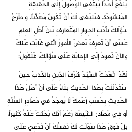
يَنفَعَ أَحَدَاً يَبتَغِي الوُصُولُ إِلَى الحَقيقِةِ
المَنشُودَةِ، فيَنبَغي لَكَ أَنْ تَكُونً مُهَذَّباً، وٱطْرَحْ
سُؤاَلكَ بأَدَبِ الحِوارِ المُتَعارفِ بَينَ أَهْلِ العِلمِ
عَسَى أَنْ تَعرِفَ بَعضَ الأُمورُ الَّتِي غَابَت عَنكَ
والآنَ نَعودُ إِلَى الإِجابَةِ عَلَى سُؤآلِكَ، فَنَقُولُ:
لَقَدْ ٱتَّهَمْتَ السَّيِّدَ شَرَفَ الدِّينِ بالكَذِبَ حِينَ
ٱسْتَدْلَلْتَ بِهَذا الحَدِيثِ بِنَاءً عَلَى أَنَّ أَصْلَ هَذَا
الحَدِيثِ بِحَسَبِ زَعْمِكَ لَا يُوجَدُ فِي مَصَادِرِ السُّنَّةِ
أَو فِي مَصَادِرِ الشِّيعَةِ رَغْمَ أنّك بَحَثتَ عَنْهُ كَثِيراً،
بلْ فَوقَ هَذَا سَوَّلَت لَكَ نَفسُكَ أَنْ تَدَّعِي عَلَى