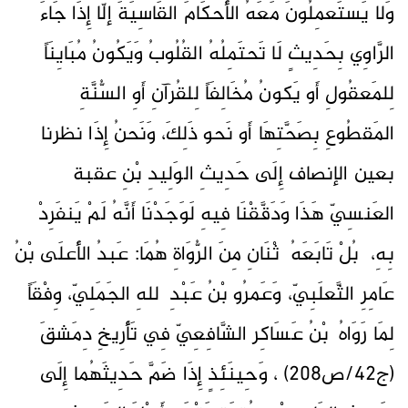
وَلا يَستَعمِلُونَ مَعَهُ الأَحكَامَ القَاسِيَةَ إلّا إِذَا جَاءَ
الرَّاوِي بِحَدِيثٍ لَا تَحتَمِلُهُ القُلُوبُ وَيَكُونُ مُبَايِنَاً
لِلمَعقُولِ أَو يَكونُ مُخَالِفَاً لِلقُرآنِ أَوِ السُّنَّةِ
المَقطُوعِ بِصَحَّتِهَا أَو نَحو ذَلِكَ، وَنَحنُ إِذَا نظرنا
بعين الإنصاف إِلَى حَدِيثِ الوَلِيدِ بْنِ عقبة
العَنسِيّ هَذَا وَدَقَّقْنَا فِيهِ لَوَجَدْنَا أَنَّهُ لَمْ يَنفَرِدْ
بِهِ، بُلْ تَابَعَهُ ٱثْنَانِ مِنَ الرُّوَاةِ هُمَا: عَبدُ الأَعلَى بْنُ
عَامِرِ الثَّعلَبِيّ، وَعَمرُو بْنُ عَبْدِ ٱللهِ الجَمَلِيّ، وِفْقَاً
لِمَا رَوَاهُ ٱبْنُ عَسَاكِر الشَّافِعِيّ فِي تَأْرِيخِ دِمَشقَ
(ج42/ص208) ، وَحِينَئِذٍ إِذَا ضَمَّ حَدِيثَهُما إِلَى