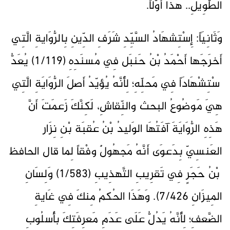
الطَّوِيلِ.. هَذَا أَوَّلَاً.
وَثَانِيَاً: إِسْتِشهَادُ السَّيِّدِ شَرَفِ الدِّينِ بِالرُّوَايةِ الَّتِي
أَخرَجَها أَحْمَدُ بْنُ حَنبَل فِي مُسنَدِهِ (1/119) يُعَدُّ
ٱسْتِشْهَادَاً فِي مَحلِّهِ؛ لِأَنَّهُ يُؤيّدُ أَصلَ الرُّوَايَةِ الَّتِي
هِيَ مَوضُوعُ البحث والنِّقاشِ، لَكِنَّكَ زَعمَتَ أَنَّ
هَذِهِ الرُّوَايَةَ آفَتُهَا الوَليدُ بْنُ عُقبَة بْنِ نِزَار
العَنسِيّ بِدَعوَى أَنَّهُ مَجهُولٌ وفْقاً لِما قال الحافظ
ٱبْنُ حَجَرٍ فِي تَقرِيبِ التَّهذِيبِ (1/583) وَلِسَانِ
المِيزَانِ 7/426). وَهَذَا الحُكمُ مِنكَ فِي غَايةِ
الضَّعفِ؛ لِأَنَّهُ يَدُلُّ عَلَى عَدَمِ مَعرِفَتِكَ بأُسلُوبِ