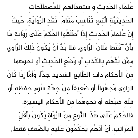
عُلمَاءِ الحَدِيثِ وٱستِعمَالِهم لِلمُصطَلَحاتِ
الحَدِيثيَّةِ الَّتِي تُنَاسِبُ مَقَامَ نَقْدِ الرُّوَايَةِ، حَيثُ
إِنْ عُلماءَ الحَدِيثِ إِذَا أَطْلَقُوا الحُكمَ عَلَى رُوَايةِ مَا
بأَنَّ آفَتُها فُلانُ الرَّاوِي, فلا بُدَّ أَنْ يَكُونَ ذَلِكَ الرَّاوِي
مِمَّن يُتَّهُم بِالكَذبِ أَو وَضْعِ الحَدِيثِ أَو نحوهما
مِنَ الأَحكامِ ذاتِ الطَّابِعِ الشديد جِدَّاً، وَأَمَّا إِذَا كَانَ
الراوي مَجهُولاً أَو ضَعِيفاً مِنْ جِهَةِ سُوءِ حِفظِهِ أَو
قِلَّةِ ضَبْظِهِ أَو نَحوَهُما مِنَ الأَحكَامِ اليَسِيرةِ،
فالحُكمُ عَلَى هَذَا النَّوعِ مِنَ الرُّوَاةِ يَكُونُ بأَقَلِّ
المَرَاتِبِ، أَيْ أَنَّهُم يَحكُمُونَ عَلَيهِ بِالضَّعفِ فَقَط,