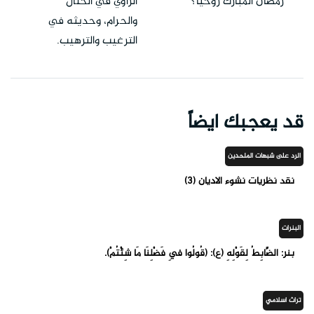
رمضان المبارك روحياً؟
الراوي في الحلال
والحرام، وحديثه في
الترغيب والترهيب.
قد يعجبك ايضاً
الرد على شبهات الملحدين
نقد نظريات نشوء الاديان (3)
البنرات
بنر: الضَّابِطُ لِقَوْلِهِ (ع): (قُولُوا فِي فَضْلِنَا مَا شِئْتُمْ).
تراث اسلامي