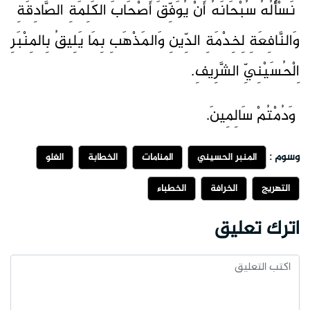
نَسْأَلُهُ سُبْحَانَهُ أَنْ يُوَفِّقَ أَصْحَابَ الكَلِمَةِ الصَّادِقَةِ
وَالنَّافِعَةِ لِخِدْمَةِ الدِّينِ وَالمَذْهَبِ بِمَا يَلِيقُ بِالمِنْبَرِ
اِلْحُسَيْنِيِّ الشَّرِيفِ.
وَدُمْتُمْ سَالِمِينَ.
وسوم :
المنبر الحسيني
المنامات
الخطابة
الغلو
التهريج
الخرافة
الخطباء
اترك تعليق