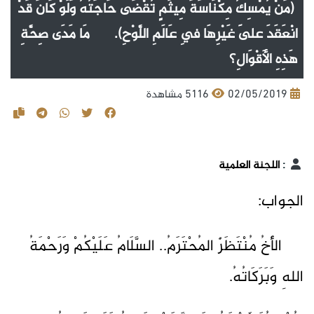
(مَنْ يُمْسِكُ مِكْنَاسَةَ مِيثَمٍ تُقْضَى حَاجَتُهُ وَلَوْ كَانَ قَدْ
انْعَقَدَ عَلَى غَيْرِهَا فِي عَالَمِ اللَّوْحِ). مَا مَدَى صِحَّةِ
هَذِهِ الأَقْوَالِ؟
02/05/2019
5116 مشاهدة
:
اللجنة العلمية
الجواب:
الأَخُ مُنْتَظَرٌ المُحْتَرَمُ.. السَّلَامُ عَلَيْكُمْ وَرَحْمَةُ
اللهِ وَبَرَكَاتُهُ.