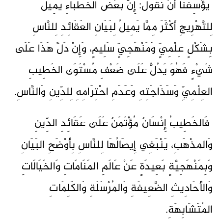
يُؤْسِفُنَا أَنْ نَقُولَ: إِنَّ بَعْضَ الخُطَبَاءِ يَمِيلُ
لِلتَّهْرِيجِ أَكْثَرَ مِمَّا يَمِيلُ لِبَيَانِ العَقَائِدِ لِلنَّاسِ
بِشَكْلٍ عِلْمِيٍّ وَمَنْهَجِيٍّ سَلِيمٍ، وَإِنْ دَلَّ هَذَا عَلَى
شَيْءٍ فَهُوَ يَدُلُّ عَلَى ضَعْفِ مُسْتَوَى الخَطِيبِ
العِلْمِيِّ وَسَذَاجَتِهِ وَعَدَمِ احْتِرَامِهِ لِلدِّينِ وَالنَّاسِ.
فَالخَطِيبُ إِنْسَانٌ مُؤْتَمَنٌ عَلَى عَقَائِدِ الدِّينِ
وَالمذْهَبِ، يَنْبَغِي إِيصَالُهَا لِلنَّاسِ بِأَوْضَحِ البَيَانِ
وَبِمَنْهَجِيَّةٍ بَعِيدَةٍ عَنْ عَالَمِ المَنَامَاتِ وَالخَيَالَاتِ
وَالأَحَادِيثِ الضَّعِيفَةِ وَالمُرْسَلَةِ وَالكَلِمَاتِ
المُتَشَابِهَةِ.