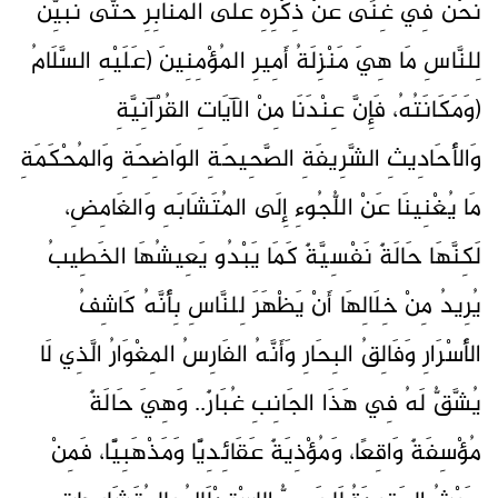
نَحْنُ فِي غِنًى عَنْ ذِكْرِهِ عَلَى المَنَابِرِ حَتَّى نُبَيِّنَ
لِلنَّاسِ مَا هِيَ مَنْزِلَةُ أَمِيرِ المُؤْمِنِينَ (عَلَيْهِ السَّلَامُ
(وَمَكَانَتُهُ، فَإِنَّ عِنْدَنَا مِنْ الآيَاتِ القُرْآنِيَّةِ
وَالأَحَادِيثِ الشَّرِيفَةِ الصَّحِيحَةِ الوَاضِحَةِ وَالمُحْكَمَةِ
مَا يُغْنِينَا عَنْ اللُّجُوءِ إِلَى المُتَشَابَهِ وَالغَامِضِ،
لَكِنَّهَا حَالَةٌ نَفْسِيَّةٌ كَمَا يَبْدُو يَعِيشُهَا الخَطِيبُ
يُرِيدُ مِنْ خِلَالِهَا أَنْ يَظْهَرَ لِلنَّاسِ بِأَنَّهُ كَاشِفُ
الأَسْرَارِ وَفَالِقُ البِحَارِ وَأَنَّهُ الفَارِسُ المِغْوَارُ الَّذِي لَا
يُشَّقُّ لَهُ فِي هَذَا الجَانِبِ غُبَارٌ.. وَهِيَ حَالَةٌ
مُؤْسِفَةٌ وَاقِعًا، وَمُؤْذِيَةٌ عَقَائِدِيًّا وَمَذْهَبِيًّا، فَمِنْ