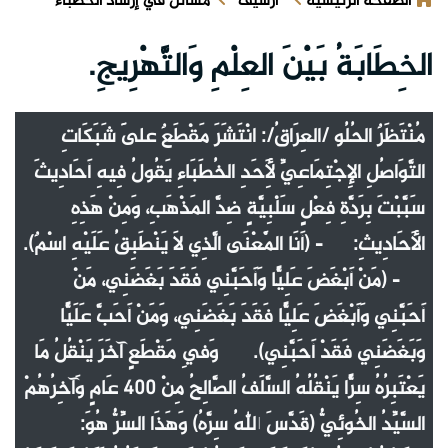
الصفحة الرئيسية
ارشيف
مسائل في إرشاد الخطباء
الخِطَابَةُ بَيْنَ العِلْمِ وَالتَّهْرِيجِ.
مُنْتَظَرٌ الحُلُو /العِرَاقُ/: انْتَشَرَ مَقْطَعٌ عَلَى شَبَكَاتِ
التَّوَاصُلِ الإِجْتِمَاعِيِّ لِأَحَدِ الخُطَبَاءِ يَقُولُ فِيهِ أَحَادِيثَ
سَبَّبْتَ بِرَدَّةِ فِعْلٍ سَلْبِيَّةٍ ضِدَّ المَذْهَبِ، وَمِنْ هَذِهِ
الأَحَادِيثِ: - (أَنَا الْمَعْنَى الَّذِي لَا يَنْطَبِقُ عَلَيْهِ اسْمٌ).
- (مَنْ أَبْغَضَ عَلِيًّا وَأَحَبَّنِي فَقَدَ بَغَضَنِي، مَنْ
أَحَبَّنِي وَأَبْغَضَ عَلِيًّا فَقَدَ بَغَضَنِي، وَمَنْ أَحَبَّ عَلَيًّا
وَبَغَضَنِي فَقَدْ أَحَبَّنِي). وَفِي مَقْطَعٍ آخَرَ يَنْقُلُ مَا
يَعْتَبِرُهُ سِرًّا يَنْقُلُهُ السَّلَفُ الصَّالِحُ مِنْ 400 عَامٍ وَآخِرُهُمْ
السَّيِّدُ الخُوئِيُّ (قَدَّسَ اللهُ سِرَّهُ) وَهَذَا السِّرُّ هُوَ: