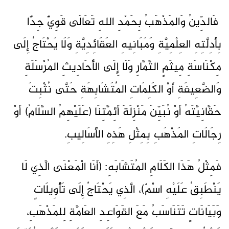
فَالدِّينُ وَالمَذْهَبُ بِحَمْدِ اللهِ تَعَالَى قَوِيٌّ جِدًّا
بِأَدِلَّتِهِ العِلْمِيَّةِ وَمَبَانِيهِ العَقَائِدِيَّةِ وَلَا يَحْتَاجُ إِلَى
مِكْنَاسَةِ مِيثَمٍ التَّمَّارِ وَلَا إِلَى الأَحَادِيثِ المُرْسَلَةِ
وَالضَّعِيفَةِ أَوْ الكَلِمَاتِ المُتَشَابِهَةِ حَتَّى نُثْبِتَ
حَقَّانِيَّتَهُ أَوْ نُبَيِّنَ مَنْزِلَةَ أَئِمَّتِنَا (عَلَيْهِمُ السَّلَامُ) أَوْ
رِجَالَاتِ المَذْهَبِ بِمِثْلِ هَذِهِ الأَسَالِيبِ.
فَمِثْلُ هَذَا الكَلَامِ المُتَشَابَهِ: (أَنَا الْمَعْنَى الَّذِي لَا
يَنْطَبِقُ عَلَيْهِ اسْمٌ)، الَّذِي يَحْتَاجُ إِلَى تَأْوِيلَاتٍ
وَبَيَانَاتٍ تَتَنَاسَبُ مَعَ القَوَاعِدِ العَامَّةِ لِلمَذْهَبِ،