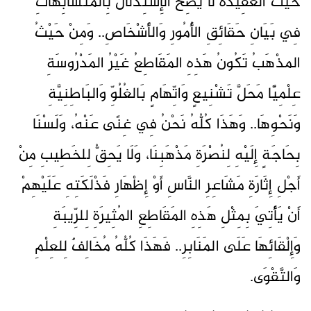
حَيْثُ العَقِيدَةُ لَا يَصِحُّ الإِسْتِدْلَالُ بِالمُتَشَابِهاتِ
فِي بَيَانِ حَقَائِقِ الأُمُورِ وَالأَشْخَاصِ.. وَمِنْ حَيْثُ
المذْهَبُ تَكُونُ هَذِهِ المَقَاطِعُ غَيْرُ المَدْرُوسَةِ
عِلْمِيًّا مَحَلَّ تَشْنِيعٍ وَاتِّهَامٍ بَالغُلُوِّ وَالبَاطِنِيَّةِ
وَنَحْوِهَا.. وَهَذَا كُلُّهُ نَحْنُ فِي غِنًى عَنْهُ، وَلَسْنَا
بِحَاجَةٍ إِلَيْهِ لِنُصْرَةِ مَذْهَبِنَا، وَلَا يَحِقُّ لِلخَطِيبِ مِنْ
أَجْلِ إِثَارَةِ مَشَاعِرِ النَّاسِ أَوْ إِظْهَارِ فَذْلَكَتِهِ عَلَيْهِمْ
أَنْ يَأْتِيَ بِمِثْلِ هَذِهِ المَقَاطِعِ المُثِيرَةِ لِلرِّيبَةِ
وَإِلْقَائِهَا عَلَى المَنَابِرِ.. فَهَذَا كُلُّهُ مُخَالِفٌ لِلعِلْمِ
وَالتَّقْوَى.