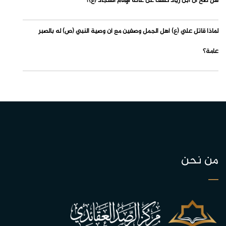
هل صح أن ابن زياد كشف عن عانة الإمام السجاد (ع)؟
لماذا قاتل علي (ع) أهل الجمل وصفين مع أن وصية النبي (ص) له بالصبر
عامة؟
من نحن