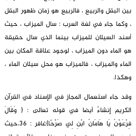
بين البقل والربيع ، فالربيع هو زمان ظهور البقل
، وكما جاء في لغة العرب : سال الميزاب ، حيث
أسند السيلان للميزاب بينما الذي سال حقيقة
هو الماء دون الميزاب ، لوجود علاقة المكان بين
الماء والميزاب ، فالميزاب هو محل سيلان الماء ،
وهكذا.
وقد جاء استعمال المجاز في الإسناد في القرآن
الكريم إنشاءً أيضا في قوله تعالى : { وَقَالَ
فِرْعَوْنُ يَا هَامَانُ ابْنِ لِي صَرْحًا}غافر : 36،حيث