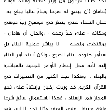
نجد طلب فرعون من وزير دفاعه وقائد قواته
(هامان )أن يبني له صرحا وبناءً عاليا يبلغ به
عنان السماء حتى ينظر في موضوع ربّ موسى
ومكانه - على حدّ زعمه - ،والحال أن هامان -
بمقتضى منصبه - لا يباشر عملية البناء بل
سيأمر جنوده ببناء الصرح ، ولكن أسند أمر البناء
إليه لأنه محل إعطاء الأوامر للجنود بالمباشرة
بالبناء .. وهكذا نجد الكثير من التعبيرات في
القرآن الكريم قد وردت إخبارا وإنشاءً على نحو
المجاز في الإسناد ، فهذا الاستعمال سائغ شرعا
ولغة وعرفا ..ففي العرف مثلا تجد الناس في