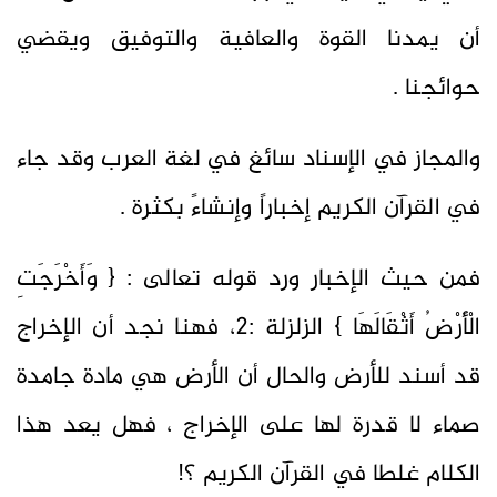
أن يمدنا القوة والعافية والتوفيق ويقضي
حوائجنا .
والمجاز في الإسناد سائغ في لغة العرب وقد جاء
في القرآن الكريم إخباراً وإنشاءً بكثرة .
فمن حيث الإخبار ورد قوله تعالى : { وَأَخْرَجَتِ
الْأَرْضُ أَثْقَالَهَا } الزلزلة :2، فهنا نجد أن الإخراج
قد أسند للأرض والحال أن الأرض هي مادة جامدة
صماء لا قدرة لها على الإخراج ، فهل يعد هذا
الكلام غلطا في القرآن الكريم ؟!