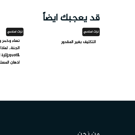
قد يعجبك ايضاً
تراث اسلامي
تراث اسلامي
نساء وخمر و
التكليف بغير المقدور
الجنة.. لماذا
أذهان المسل
من نحن