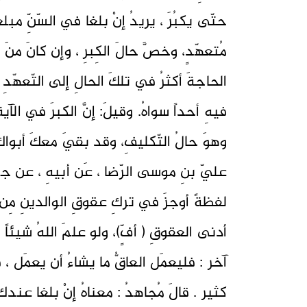
حتّى يكبُرَ ، يريدُ إنْ بلغا في السّنِّ مبل
مُتعهّدٍ، وخصَّ حالَ الكِبرِ ، وإن كانَ منَ
الحاجةَ أكثرُ في تلكَ الحالِ إلى التّعهّدِ و
فيهِ أحداً سواهُ. وقيلَ: إنَّ الكبرَ في الآي
وهوَ حالُ التّكليفِ، وقد بقيَ معكَ أبواكَ 
عليّ بنِ موسى الرّضا ، عَن أبيهِ ، عن جدِّ
لفظةً أوجزَ في تركِ عقوقِ الوالدينِ مِن (
أدنى العقوقِ ( أفٍّ)، ولو علمَ اللهُ شيئا
آخر : فليعمَل العاقُّ ما يشاءُ أن يعمَل ،
كثير . قالَ مُجاهدُ : معناهُ إنْ بلغا عندكَ 