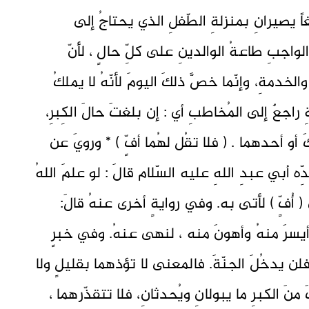
غاً يصيرانِ بمنزلةِ الطّفلِ الذي يحتاجُ إلى
 الواجبِ طاعةُ الوالدينِ على كلِّ حالٍ ، لأنّ
الخدمةِ، وإنّما خصَّ ذلكَ اليومَ لأنّهُ لا يملكُ
ةِ راجعٌ إلى المُخاطبِ أي : إن بلغتَ حالَ الكِبرِ،
أو أحدهما . ( فلا تقُل لهُما أفٍّ ) * ورويَ عن
ه أبي عبدِ اللهِ عليه السّلام قالَ : لو علمَ اللهُ
 أُفٍّ ) لأتى به. وفي روايةٍ أخرى عنهُ قالَ:
ً أيسرَ منهُ وأهونَ منه ، لنهى عنهُ. وفي خبرٍ
 فلن يدخُلَ الجنّةَ. فالمعنى لا تؤذهما بقليلٍ ولا
منَ الكبرِ ما يبولانِ ويُحدثانِ، فلا تتقذّرهما ،