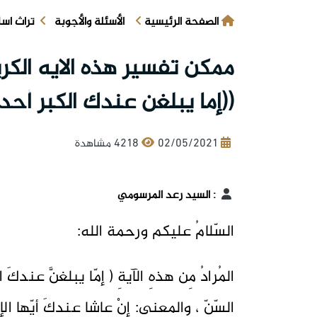
الصفحة الرئيسية
الأسئلة والأجوبة
تراث اس
ممكن تفسير هذه الايه الكر
((إما يبلغن عندك الكبر أحده
02/05/2021
4218 مشاهدة
:
السيد رعد المرسومي
السّلامُ عليكم ورحمة الله:
المُرادُ مِن هذهِ الآيةِ ( إمّا يبلغنَّ عندك
السّنِّ ، والمعنى: إنْ عاشا عندكَ أيّها ا