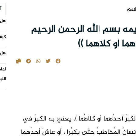
آ
لامي
هل 
يمه بسم الله الرحمن الرحيم
كيف
ما أو كلاهما ))
هل 
لما
النب
َ الكبرَ أحدُهما أو كلاهُما )، يعني به الكبرَ في
لإنسانُ المُخاطبُ حتّى يكبُرا ، أو عاشَ أحدُهما