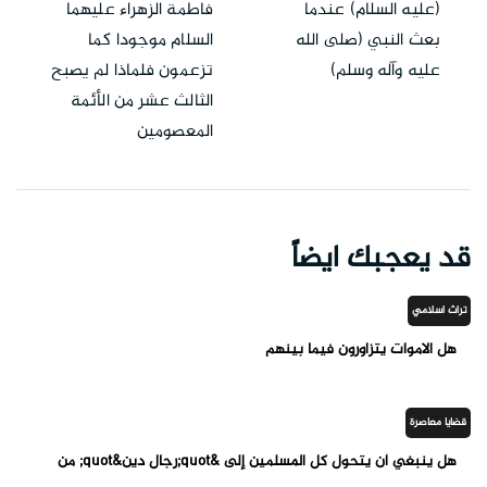
(عليه السلام) عندما
فاطمة الزهراء عليهما
بعث النبي (صلى الله
السلام موجودا كما
عليه وآله وسلم)
تزعمون فلماذا لم يصبح
الثالث عشر من الأئمة
المعصومين
قد يعجبك ايضاً
تراث اسلامي
هل الاموات يتزاورون فيما بينهم
قضايا معاصرة
هل ينبغي أن يتحول كل المسلمين إلى &quot;رجال دين&quot; من