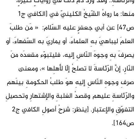
والرّئاسةِ.. وقد وردَ ذمُّ ذلكَ في رواياتٍ كثيرةٍ،
منها: ما رواهُ الشّيخُ الكلينيّ في [الكافي ج1
ص47] عن أبي جعفرٍ عليه السّلام: « مَن طلبَ
العلمَ ليباهيَ بهِ العلماءَ، أو يماريَ به السّفهاءَ، أو
يصرفَ بهِ وجوهَ النّاسِ إليه، فليتبوّء مقعدَه منَ
النّارِ، إنَّ الرّئاسةَ لا تصلحُ إلّا لأهلِها »، ومعنى
صرفِ وجوهِ النّاسِ إليهِ هوَ طلبُ الحكومةِ بينَهم
والرّئاسةِ عليهم وقصدُ الغلبةِ والإشتهارِ وتحصيلِ
التفوّقِ والإعتبار. [ينظر: شرحُ أصولِ الكافي ج2
ص164].