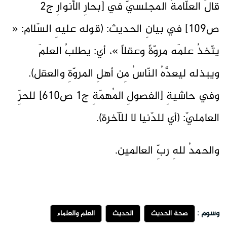
قالَ العلّامةُ المجلسيّ في [بحارِ الأنوارِ ج2
ص109] في بيانِ الحديث: (قوله عليهِ السّلام: «
يتّخذُ علمَه مروّةً وعقلاً »، أي: يطلبُ العلمَ
ويبذله ليعدَّهُ النّاسُ مِن أهلِ المروّةِ والعقل).
وفي حاشيةِ [الفصولِ المُهمّةِ ج1 ص610] للحرِّ
العامليّ: (أي للدّنيا لا للآخرة).
والحمدُ للهِ ربِّ العالمين.
وسوم :
صحة الحديث
الحديث
العلم والعلماء