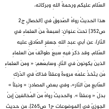
السّلام عليكم ورحمةُ اللهِ وبركاته،
هذا الحديثُ رواهُ الصّدوقُ في [الخصالِ ج2
ص352] تحتَ عنوانِ: (سبعةٌ منَ العلماءِ في
النّار)، عن أبي عبدِ اللهِ جعفرٍ الصّادقِ عليه
السّلام، وقد ذكرَ فيهِ سبعَ طوائفَ منَ العلماءِ
الذينَ يكونونَ في النّارِ، وسابعُهم: « ومنَ العلماءِ
مَن يتّخذُ علمَه مروءةً وعقلاً فذاكَ في الدّركِ
السّابعِ منَ النّار»، وفي بعضِ المصادرِ: « ونبلاً »
بدلَ « وعقلاً ». والحديثُ رواهُ منَ المُخالفينَ إبنُ
الجوزيّ في [الموضوعاتِ ج1 ص265]، من حديثِ