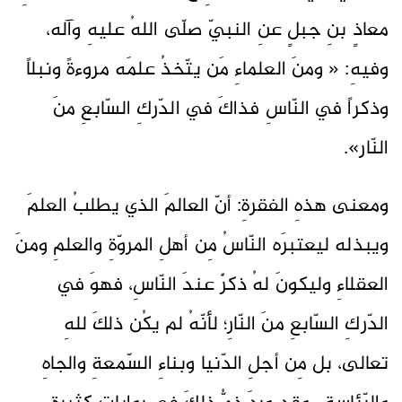
معاذٍ بنِ جبلٍ عنِ النبيّ صلّى اللهُ عليهِ وآله،
وفيهِ: « ومنَ العلماءِ مَن يتّخذُ علمَه مروءةً ونبلاً
وذكراً في النّاسِ فذاكَ في الدّركِ السّابعِ منَ
النّار».
ومعنى هذهِ الفقرةِ: أنّ العالمَ الذي يطلبُ العلمَ
ويبذله ليعتبرَه النّاسُ مِن أهلِ المروّةِ والعلمِ ومنَ
العقلاءِ وليكونَ لهُ ذكرٌ عندَ النّاسِ، فهوَ في
الدّركِ السّابعِ منَ النّارِ؛ لأنّهُ لم يكُن ذلكَ للهِ
تعالى، بل مِن أجلِ الدّنيا وبناءِ السّمعةِ والجاهِ