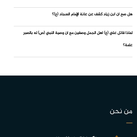
هل صح أن ابن زياد كشف عن عانة الإمام السجاد (ع)؟
لماذا قاتل علي (ع) أهل الجمل وصفين مع أن وصية النبي (ص) له بالصبر
عامة؟
من نحن