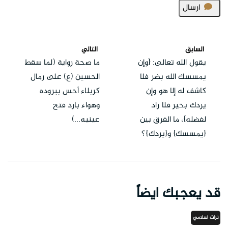
ارسال
السابق
التالي
يقول الله تعالى: {وإن
ما صحة رواية (لما سقط
يمسسك الله بضر فلا
الحسين (ع) على رمال
كاشف له إلا هو وإن
كربلاء أحس ببروده
يردك بخير فلا راد
وهواء بارد فتح
لفضله}، ما الفرق بين
عينيه...)
{يمسسك} و{يردك}؟
قد يعجبك ايضاً
تراث اسلامي