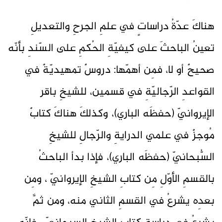
هناكَ عدّةُ دراساتٍ في علمِ الجرحِ والتعديلِ
تعينُ الباحثَ على كيفيّةِ الحُكمِ على السّندِ بأنّه
صحيحٌ أو لا، فمِن أهمّها: دروسٌ تمهيديّةٌ في
القواعدِ الرّجاليّةِ في قسمين، للشيخِ باقر
الإيروانيّ (حفظَه الباري)، وكذلكَ هناكَ كتابٌ
مُوجزٌ في علمي الدرايةِ والرّجالِ للشيخِ
السُّبحانيّ (حفظَه الباري)، فإذا بدأ الباحثُ
بالقسمِ الأوّلِ مِن كتابِ الشيخِ الإيروانيّ ، ومِن
بعدِه يشرعُ في القسمِ الثاني منه، ومن ثمَّ