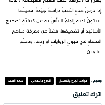
يشرعُ في دراسةِ كتابِ الشيخِ السبحانيّ ، فإنّه
إذا درسَ هذهِ الكتبَ دراسةً جيّدةً، فحينَها
سيكونُ لديه إلمامٌ لا بأسَ به عن كيفيّةِ تصحيحِ
الأسانيدِ أو تضعيفِها، فضلاً عَن معرفةِ مناهجِ
العلماءِ في قبولِ الرواياتِ أو ردِّها. ودمتُم
سالمين.
وسوم :
قواعد الجرح والتعديل
الجرح والتعديل
صحة السند
اترك تعليق