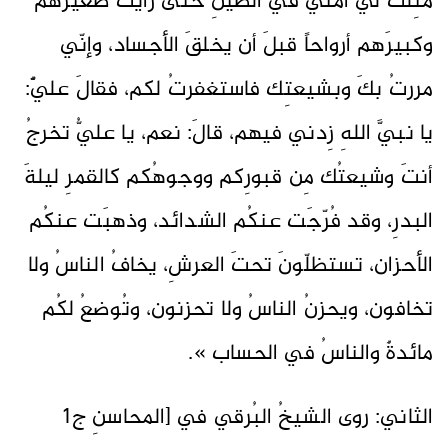
مُثِّلَت لي أمّتي في الطينِ حتّى رأيتُ صغيرَهم
وكبيرَهم أرواحاً قبلَ أن يخلقَ الأجساد، وإنّي
مررتُ بكَ وبشيعتِك فاستغفرتُ لكم، فقالَ عليٌّ:
يا نبيَّ اللهِ زِدني فيهم، قالَ: نعم، يا عليُّ تخرجُ
أنتَ وشيعتُك مِن قبورِكم ووجوهُكم كالقمرِ ليلةَ
البدرِ، وقد فُرّجَت عنكُم الشدائد، وذهبَت عنكُم
الأحزان، تستظلّونَ تحتَ العرشِ، يخافُ الناسُ ولا
تخافون، ويحزنُ الناسُ ولا تحزنون، وتُوضعُ لكُم
مائدةٌ والناسُ في الحساب ».
الثاني: روى الشيخُ البُرقي في [المحاسنِ ج1