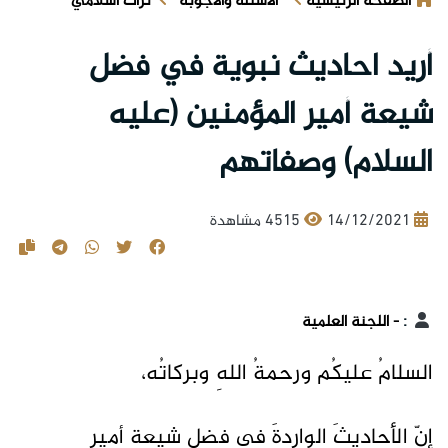
الصفحة الرئيسية
الأسئلة والأجوبة
تراث اسلامي
أريد احاديث نبوية في فضل
شيعة أمير المؤمنين (عليه
السلام) وصفاتهم
14/12/2021
4515 مشاهدة
:
- اللجنة العلمية
السلامُ عليكُم ورحمةُ اللهِ وبركاتُه،
إنّ الأحاديثَ الواردةَ في فضلِ شيعةِ أميرِ