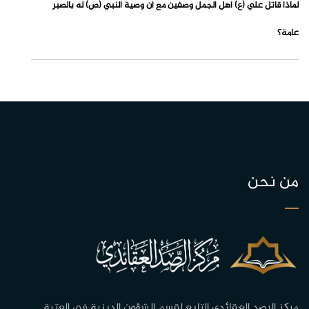
لماذا قاتل علي (ع) أهل الجمل وصفين مع أن وصية النبي (ص) له بالصبر
عامة؟
من نحن
مركز الرصد العقائدي التابع لقسم الشؤون الدينية في العتبة