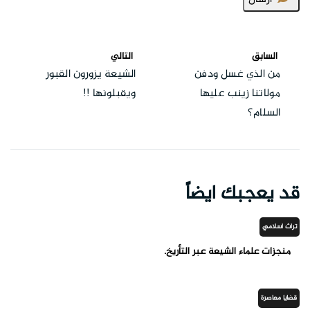
السابق
التالي
من الذي غسل ودفن
الشيعة يزورون القبور
مولاتنا زينب عليها
ويقبلونها !!
السلام؟
قد يعجبك ايضاً
تراث اسلامي
منجزات علماء الشيعة عبر التأريخ.
قضايا معاصرة