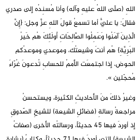
اللهِ (صلّى اللهُ عليهِ وآله) وأنا مُسنِدُه إلى صدري
فقالَ: يا عليُّ أما تسمعُ قولَ اللهِ عزَّ وجل: {إِنَّ
الَّذِينَ آمَنُوا وَعَمِلُوا الصَّالِحَاتِ أُولَئِكَ هُم خَيرُ
البَرِيَّةِ} هُم أنتَ وشيعتُك، وموعدي وموعدُكم
الحوض، إذا اجتمعَت الأممُ للحسابِ تُدعونَ غُرّاءَ
مُحجّلين ».
وغيرُ ذلكَ منَ الأحاديثِ الكثيرة، ويستحسنُ
مراجعةُ رسالةِ (فضائلِ الشيعة) للشيخِ الصّدوقِ
إذ أوردَ فيها 45 حديثاً، ورسالتُه الأخرى (صفاتُ
الشيعة) التي أوردَ فيها 71 حديثاً، وكتابُ (بشارةِ