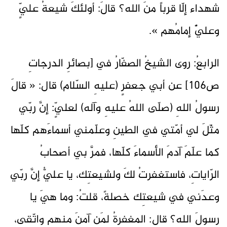
شهداء إلّا قرباً منَ الله؟ قالَ: أولئكَ شيعةُ عليٍّ
وعليٌّ إمامُهم ».
الرابعُ: روى الشيخُ الصفّارُ في [بصائرِ الدرجاتِ
ص106] عن أبي جعفرٍ (عليهِ السّلام) قال: « قالَ
رسولُ اللهِ (صلّى اللهُ عليهِ وآله) لعليٍّ: إنَّ ربّي
مثّلَ لي أمّتي في الطينِ وعلّمني أسماءَهم كلّها
كما علّمَ آدمَ الأسماءَ كلّها، فمرَّ بي أصحابُ
الرّاياتِ، فاستغفرتُ لكَ ولشيعتِك، يا عليُّ إنَّ ربّي
وعدَني في شيعتِك خصلةً، قلتُ: وما هيَ يا
رسولَ الله؟ قال: المغفرةُ لمَن آمنَ منهم واتّقى،