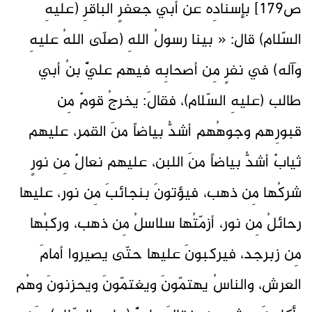
ص179] بإسنادِه عن أبي جعفرٍ الباقرِ (عليهِ
السّلام) قال: « بينا رسولُ اللهِ (صلّى اللهُ عليهِ
وآله) في نفرٍ مِن أصحابِه فيهم عليٌّ بنُ أبي
طالب (عليهِ السّلام)، فقالَ: يخرجُ قومٌ مِن
قبورِهم وجوهُهم أشدُّ بياضاً منَ القمر، عليهم
ثيابٌ أشدُّ بياضاً منَ اللبن، عليهم نعالٌ مِن نورٍ
شركُها مِن ذهب، فيؤتونَ بنجائبَ مِن نور، عليها
رحائلُ مِن نور، أزمّتُها سلاسلُ مِن ذهب، وركبُها
مِن زبرجد، فيركبونَ عليها حتّى يصيروا أمامَ
العرش، والناسُ يهتمّونَ ويغتمّونَ ويحزنونَ وهُم