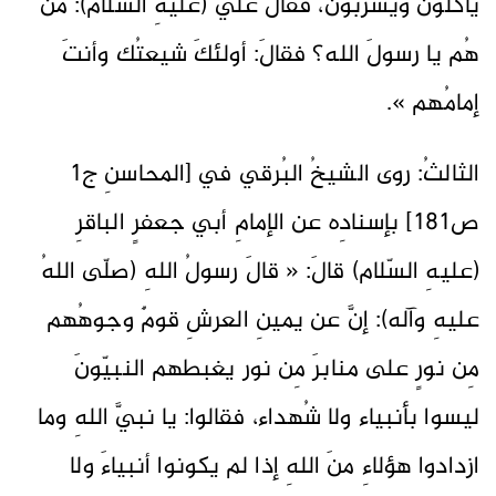
يأكلونَ ويشربون، فقالَ عليٌّ (عليهِ السّلام): مَن
هُم يا رسولَ الله؟ فقالَ: أولئكَ شيعتُك وأنتَ
إمامُهم ».
الثالثُ: روى الشيخُ البُرقي في [المحاسنِ ج1
ص181] بإسنادِه عن الإمامِ أبي جعفرٍ الباقرِ
(عليهِ السّلام) قالَ: « قالَ رسولُ اللهِ (صلّى اللهُ
عليهِ وآله): إنَّ عن يمينِ العرشِ قومٌ وجوهُهم
مِن نورٍ على منابرَ مِن نور يغبطهم النبيّونَ
ليسوا بأنبياء ولا شُهداء، فقالوا: يا نبيَّ اللهِ وما
ازدادوا هؤلاءِ منَ اللهِ إذا لم يكونوا أنبياءَ ولا