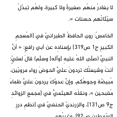
لا يغادرُ منهُم صغيرةً ولا كبيرة، ولهُم تبدّلُ
سيّئاتُهم حسنات ».
الخامسُ: روى الحافظُ الطبرانيّ في [المُعجمِ
الكبيرِ ج1 ص319] بإسنادِه عن أبي رافعٍ: « أنَّ
النبيَّ (صلّى اللهُ عليهِ [وآله] وسلّم) قالَ لعليٍّ:
أنتَ وشيعتُك تردونَ عليَّ الحوضَ رواء مرويّين،
مُبيضّة وجوهُكم، وإنَّ عدوّكَ يردونَ عليَّ ظماءَ
مُقبحين »، ونقلَه الهيثميُّ في [مجمعِ الزوائدِ
ج9 ص131]، والزرنديّ الحنفيّ في [نظمِ دررِ
السّمطين ص92]، وغيرُهم.