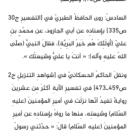
السادسُ: روى الحافظُ الطبريّ في [التفسيرِ ج30
ص335] بإسنادِه عن أبي الجارود، عن محمّدٍ بنِ
عليّ {أُولَئِكَ هُم خَيرُ البَرِيَّةِ}، فقالَ النبيُّ (صلّى
اللهُ عليهِ وآله): « أنتَ يا عليُّ وشيعتُك ».
ونقلَ الحاكمُ الحسكانيّ في [شواهدِ التنزيلِ ج2
ص459ـ473] في تفسيرِ الآيةِ أكثرَ مِن عشرينَ
روايةً تفيدُ أنّها نزلَت في أميرِ المؤمنينَ (عليهِ
السّلام) وشيعتِه، مِنها ما رواهُ بإسنادِه عن أميرِ
المؤمنينَ (عليهِ السّلام) قالَ: « حدّثني رسولُ