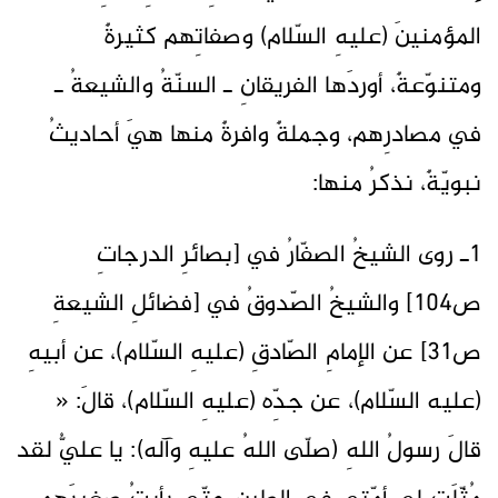
المؤمنينَ (عليهِ السّلام) وصفاتِهم كثيرةٌ
ومتنوّعةٌ، أوردَها الفريقانِ ـ السنّةُ والشيعةُ ـ
في مصادرِهم، وجملةٌ وافرةٌ منها هيَ أحاديثُ
نبويّةٌ، نذكرُ منها:
1ـ روى الشيخُ الصفّارُ في [بصائرِ الدرجاتِ
ص104] والشيخُ الصّدوقُ في [فضائلِ الشيعةِ
ص31] عن الإمامِ الصّادقِ (عليهِ السّلام)، عن أبيهِ
(عليه السّلام)، عن جدِّه (عليهِ السّلام)، قالَ: «
قالَ رسولُ اللهِ (صلّى اللهُ عليهِ وآله): يا عليُّ لقد