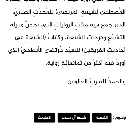
المُصطفى لشيعةِ المُرتضى) للمُحدّثِ الطبريّ،
الذي جمعَ فيه مئاتِ الرواياتِ التي تخصُّ منزلةَ
التشيّعِ ودرجات الشيعة، وكتابُ (الشيعةِ في
أحاديثِ الفريقين) للسيّدِ مُرتضى الأبطحيّ الذي
أوردَ فيه أكثرَ مِن ثمانمائةِ رواية.
والحمدُ للهِ ربِّ العالمين.
وسوم :
الشيعة
شيعة آل محمد
الاحاديث