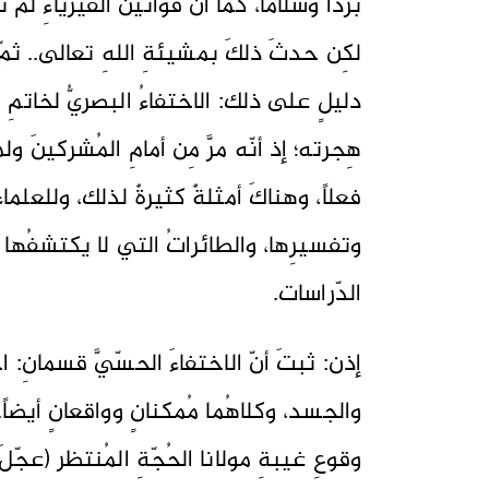
برداً وسلاماً، كما أنّ قوانينَ الفيزياءِ ل
لكِن حدثَ ذلكَ بمشيئةِ اللهِ تعالى.. ثمّ
دليلٍ على ذلك: الاختفاءُ البصريُّ لخاتمِ ا
هِجرته؛ إذ أنّه مرَّ مِن أمامِ المُشركينَ و
فعلاً، وهناكَ أمثلةٌ كثيرةٌ لذلك، وللعلماء
وتفسيرِها، والطائراتُ التي لا يكتشفُها الر
الدّراسات.
إذن: ثبتَ أنّ الاختفاءَ الحسّيَّ قسمانِ: 
والجسد، وكلاهُما مُمكنانٍ وواقعانٍ أيضاً
وقوعِ غيبةِ مولانا الحُجّةِ المُنتظر (عجّ