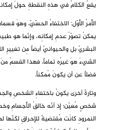
يقعُ الكلامُ في هذهِ النقطةِ حولَ إمكاني
الأمرُ الأوّل: الاختفاءُ الحسّيّ، وهوَ قسمان
يمكنُ تصوّرُ عدمِ إمكانِه، وإنّما هو طبيع
البشريّ بل والحيوانيّ أيضاً مِن تغييرِ الل
الشيءَ هوَ غيرُه تماماً، فهذا القسمُ منَ 
فضلاً عن أن يكونَ مُمكناً.
وتارةً أخرى يكونُ باختفاءِ الشخصِ والجسد
شخصٍ مُعيّن؛ إذ أنّه خالقُ الأجسامِ وخصا
النمرودِ كانَت مُقتضيةً للإحراقِ لكنّها لم