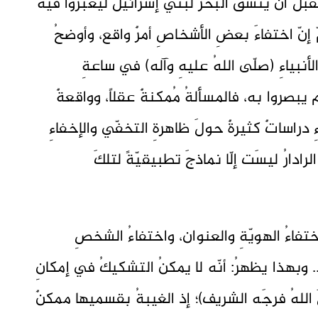
م تقبَل أن ينشقَّ البحرُ لبني إسرائيل ليعبروا فيه
 إنّ اختفاءَ بعضِ الأشخاصِ أمرٌ واقع، وأوضحُ
لأنبياءِ (صلّى اللهُ عليهِ وآله) في ساعةِ
لم يبصروا به، فالمسألةُ مُمكنةٌ عقلاً، وواقعةٌ
ِ دراساتٌ كثيرةٌ حولَ ظاهرةِ التخفّي والإخفاءِ
ادارُ ليسَت إلّا نماذجَ تطبيقيّةً لتلكَ
اختفاءُ الهويّةِ والعنوان، واختفاءُ الشخصِ
.. وبهذا يظهرُ: أنّه لا يمكنُ التشكيكُ في إمكانِ
لَ اللهُ فرجَه الشريف)؛ إذ الغيبةُ بقسميها ممكنٌ