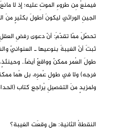
فيمنعُ مِن طروءِ الموتِ عليه؛ إذ لا مانعَ
الجينِ الوراثي ليكونَ أطولَ بكثيرٍ منَ
تحصّلَ ممّا تقدّمَ: أنّ دعوى رفضِ العقلِ
ثبتَ أنّ الغيبةَ بنوعيها ـ العنوانيّ وال
طولَ العُمر ممكنٌ وواقعٌ أيضاً.. وحينئذٍ، لا
فرجه) ولا في طولِ عُمرِه، بل هُما ممكنان
ولمزيدٍ منَ التفصيلِ يُراجع كتاب (الحداث
النقطةُ الثانية: هل وقعَت الغيبة؟