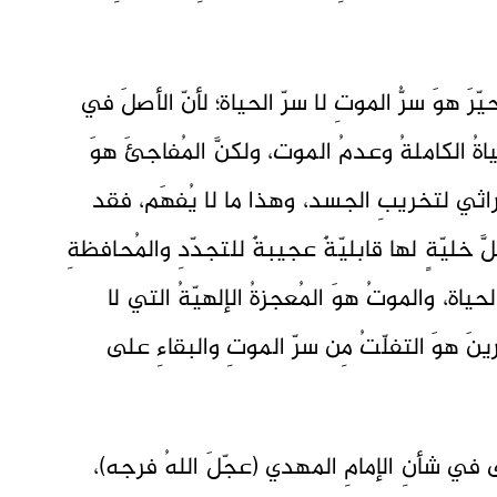
يّرَ هوَ سرُّ الموتِ لا سرّ الحياة؛ لأنّ الأصلَ في
اةُ الكاملةُ وعدمُ الموت، ولكنَّ المُفاجئَ هوَ
لوراثي لتخريبِ الجسد، وهذا ما لا يُفهَم، فقد
َّ خليّةٍ لها قابليّةٌ عجيبةٌ للتجدّدِ والمُحافظةِ
حياة، والموتُ هوَ المُعجزةُ الإلهيّةُ التي لا
نَ هوَ التفلّتُ مِن سرّ الموتِ والبقاءِ على
ى في شأنِ الإمامِ المهدي (عجّلَ اللهُ فرجه)،