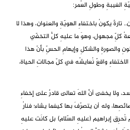
ّةِ الغيبةِ وطولِ العُمر:
.. تارةً يكونُ باختفاءِ الهويّةِ والعنوان، وهذا لا
ةُ كلِّ مجهول، وهوَ ما عليهِ كلُّ التخفّي
ونِ والصورةِ والشكلِ وإيهامِ الحسِّ بأنّ هذا
الاختفاءِ واقعٌ نُعايشُه في كلّ مجالاتِ الحياة،
، ولا يخفى أنَّ اللهَ تعالى قادرٌ على إخفاءِ
ئصِها، وله أن يتصرّفَ بها كيفما يشاء؛ فنارُ
 تُحرِق إبراهيم (عليهِ السّلام) بل كانَت عليهِ