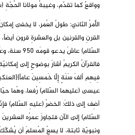
وواقعٌ كما تقدّم، وغيبةُ مولانا الحُجّةِ (س
الأمرُ الثاني: طولُ العُمر، لا يخفى إمكان
القرنِ والقرنين بل والعشرةِ قرون أيضاً، و
السّلام) عاشَ ي
فالقرآنُ الكريمُ أشارَ بوضوحٍ إلى إمكانيّةِ
عيسى (عليهما السّلام) رُفعا، وهُما حيّانِ
أضِف إلى ذلكَ: الخضرُ (عليهِ السّلام) فإن
السّلام) إلى الآن فتجاوزَ عمرُه العشرينَ 
ونبويّةٍ ثابتة، لا يسعُ المُسلمَ أن يُشكّكَ