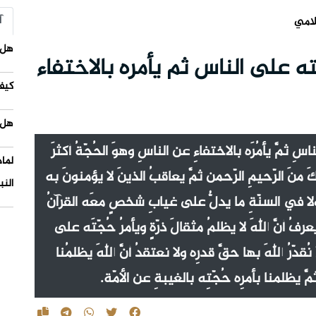
آ
لامي
هل 
 على الناس ثم يأمره بالاختفاء
كيف
هل 
اسِ ثمَّ يأمُرَه بالاختفاءِ عن الناسِ وهوَ الحُجّةُ أكثرَ
لما
 منَ الرّحيمِ الرّحمن ثمَّ يعاقبُ الذينَ لا يؤمنونَ به
النب
 ولا في السنّةِ ما يدلُّ على غيابِ شخصٍ معَه القرآنُ
عرفُ أنَّ اللهَ لا يظلمُ مثقالَ ذرّةٍ ويأمرُ حُجّتَه على
دّرُ اللهَ بها حقَّ قدرِه ولا نعتقدُ أنَّ اللهَ يظلمُنا
َّ يظلمنا بأمرِه حُجّتِه بالغيبةِ عن الأمّة.