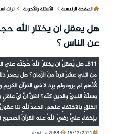
الصفحة الرئيسية
الأسئلة والأجوبة
تراث اس
هل يعقل أن يختار الله حجته
عن الناس ؟
811ـ هل يُعقلُ أن يختارَ اللهُ حُجّتَه على الن
مِن اثني عشرَ قرناً منَ الزّمان؟ هل يصدرُ ذلكَ
لأنّهم لم يروه ولم يرِد لا في القرآنِ الكريمِ
وسنّةُ النبيّ والدينِ كلّه؟ أظنُّ أنَّ أيّ عاقلٍ ي
الخلقِ بالاختفاءِ عنهم. الحمدُ للهِ لنا عقولٌ نُق
بإخفاءِ عليٍّ رضيَ اللهُ عنه القرآنَ الصحيح ثم
15/12/2021
2088 مشاهدة