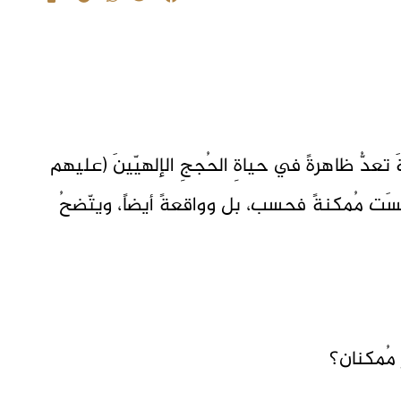
َ تعدُّ ظاهرةً في حياةِ الحُججِ الإلهيّينَ (عليهم
ليسَت مُمكنةً فحسب، بل وواقعةً أيضاً، ويتّضحُ
مر مُمكنان؟