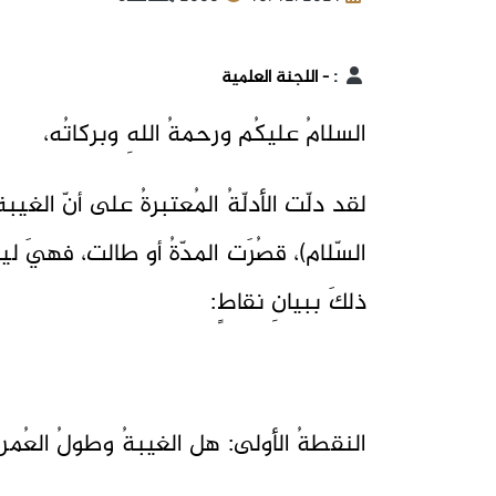
:
- اللجنة العلمية
السلامُ عليكُم ورحمةُ اللهِ وبركاتُه،
لقد دلّت الأدلّةُ المُعتبرةُ على أنّ الغيبة
السّلام)، قصُرَت المدّةُ أو طالت، فهيَ 
ذلكَ ببيانِ نقاطٍ:
النقطةُ الأولى: هل الغيبةُ وطولُ العُ