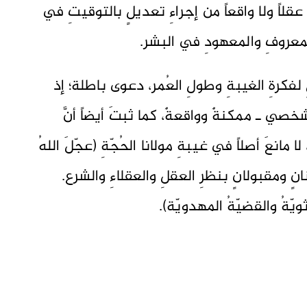
 عقلاً ولا واقعاً من إجراءِ تعديلٍ بالتوقيتِ في
 المعروفِ والمعهودِ في البشر.
 لفكرةِ الغيبةِ وطولِ العُمر، دعوى باطلة؛ إذ
شخصي ـ ممكنةٌ وواقعةٌ، كما ثبتَ أيضاً أنَّ
 مانعَ أصلاً في غيبةِ مولانا الحُجّةِ (عجّلَ اللهُ
ٍ ومقبولانٍ بنظرِ العقلِ والعقلاءِ والشرع.
ويّةُ والقضيّةُ المهدويّة).