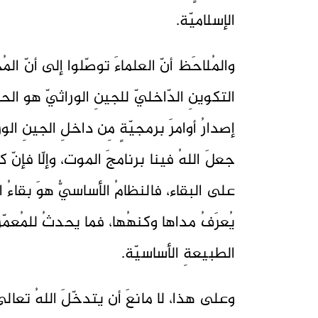
الإسلاميّة.
والمُلاحَظ أنّ العلماءَ توصّلوا إلى أنّ المُح
التكوينِ الدّاخليّ للجينِ الوراثيّ هو الحي
إصدارُ أوامرَ برمجيّةٍ مِن داخلِ الجينِ ا
جعلَ اللهُ فينا برنامجَ الموت، وإلّا فإنّ كل
على البقاء، فالنظامُ الأساسيُّ هوَ بقاءُ ال
يُعرَفُ مداها وكنهُها، فما يحدثُ للمُعمّري
الطبيعةِ الأساسيّة.
وعلى هذا، لا مانعَ أن يتدخّلَ اللهُ تعال