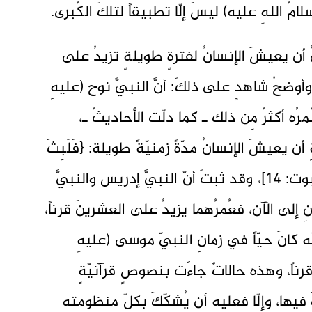
لامُ اللهِ عليه) ليسَ إلّا تطبيقاً لتلكَ الكُبرى.
ُ أن يعيشَ الإنسانُ لفترةٍ طويلةٍ تزيدُ على
أوضحُ شاهدٍ على ذلكَ: أنَّ النبيَّ نوح (عليهِ
دعو قومَه 950 سنة، وعُمرُه أكثرُ مِن ذلك ـ كما دلّت الأحاديثُ ـ،
 أن يعيشَ الإنسانُ مدّةً زمنيّةً طويلة: {فَلَبِثَ
فِيهِم أَلفَ سَنَةٍ إِلَّا خَمسِينَ عاماً}[العنكبوت: 14]، وقد ثبتَ أنّ النبيَّ إدريس والنبيَّ
 إلى الآن، فعُمرُهما يزيدُ على العشرينَ قرناً،
ّه كانَ حيّاً في زمانِ النبيّ موسى (عليهِ
قرناً، وهذه حالاتٌ جاءَت بنصوصٍ قرآنيّةٍ
 فيها، وإلّا فعليهِ أن يُشكّكَ بكلِّ منظومتِه