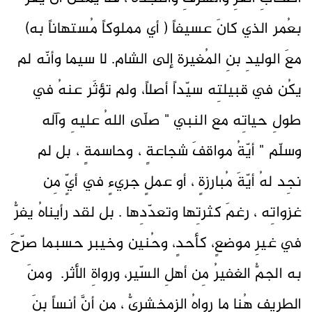
بعُمر الذي كانَ عسيفاً ( أي مملوكاً مُستهاناً به)
معَ الوليدِ بنِ المُغيرة إلى الشام. لا سيما وأنّه لم
يكُن في قبيلتِه سيّداً أصلاً، ولم تؤثَر عنهُ في
طولِ حياتِه مع النبي " صلّى اللهُ عليهِ وآله
وسلّم " أيّةُ مواقفَ شجاعةٍ ، وحاسمةٍ ، بل لم
نجِد لهُ أيّةَ مُبارزةٍ ، أو عملٍ جريءٍ في أيٍّ مِن
غزواتِه ، رغمَ كثرتِها وتعدّدِها . بل لقد رأيناهُ يفرُّ
في غيرِ موضعٍ، كأحدٍ، وحُنين وخيبر حسبما صرّحَ
به الجمُّ الغفيرُ مِن أهلِ السّير، ورواةِ الأثر. ومنَ
الطريفِ هُنا ما رواهُ الزمخشريُّ ، مِن أنَّ أنساً بنَ