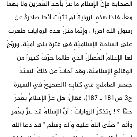
الصحابةِ فإنّ الإسلامَ ما عزّ بأحدِ العُمرينِ ولا بهما
معاً، فلذا هذهِ الروايةُ لم تثبُت أنّها صادرةٌ عن
رسولِ الله (ص) ، وإنّما مثلُ هذهِ الرواياتِ ظهرَت
على الساحةِ الإسلاميّةِ في فترةِ بني أميّة، وروّجَ
لها الإعلامُ المُضلّلُ الذي طالما حرّفَ كثيراً منَ
الوقائعِ الإسلاميّة، وقد أجابَ عن ذلكَ السيّدُ
جعفر العاملي في كتابِه (الصحيحُ في السيرة
ج3 ص181 ـ 187)، فقالَ: هل عزَّ الإسلامُ بعُمرَ
حقّاً ؟ ! وتذكرُ الرواياتُ : أنَّ الإسلامَ قد عزَّ بعُمر
وأنّه " صلّى اللهُ عليهِ وآله وسلّم " قد دعا اللهَ