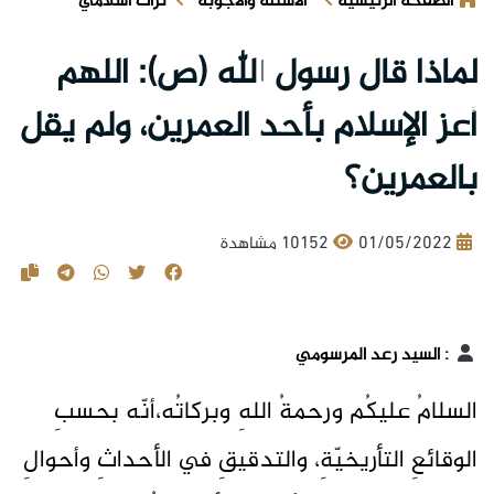
الصفحة الرئيسية
الأسئلة والأجوبة
تراث اسلامي
لماذا قال رسول الله (ص): اللهم
أعز الإسلام بأحد العمرين، ولم يقل
بالعمرين؟
01/05/2022
10152 مشاهدة
:
السيد رعد المرسومي
السلامُ عليكُم ورحمةُ اللهِ وبركاتُه،أنّه بحسبِ
الوقائعِ التأريخيّةِ، والتدقيقِ في الأحداثِ وأحوالِ