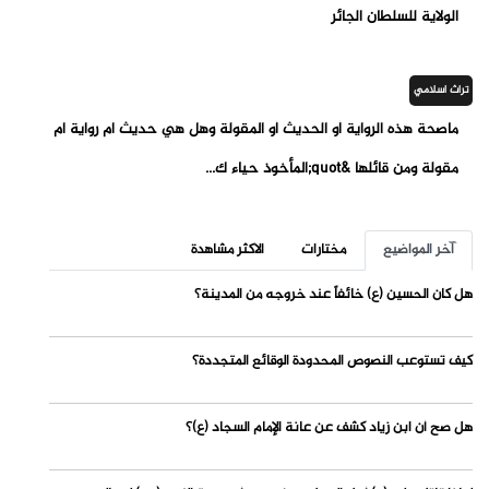
الولاية للسلطان الجائر
تراث اسلامي
ماصحة هذه الرواية أو الحديث أو المقولة وهل هي حديث ام رواية ام
مقولة ومن قائلها &quot;المأخوذ حياء ك...
آخر المواضيع
مختارات
الاكثر مشاهدة
هل كان الحسين (ع) خائفاً عند خروجه من المدينة؟
كيف تستوعب النصوص المحدودة الوقائع المتجددة؟
هل صح أن ابن زياد كشف عن عانة الإمام السجاد (ع)؟