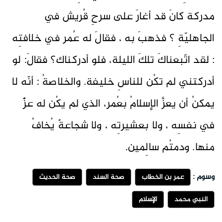
مدركة كانَ قد أغارَ على سرحِ قُريش في
الجاهليّةِ ؟ فذهبَ به ، فقالَ له عُمر في خلافتِه
: لقد اتّبعناكَ تلكَ الليلة، فلو أدركناك؟ فقالَ: لو
أدركتني لم تكُن للناسِ خليفة. والخلاصةُ : أنّه لا
يمكنُ أن يعزَّ الإسلامُ بعُمر، الذي لم يكُن له عزٌّ
في نفسِه ، ولا بعشيرتِه ، ولا شجاعةٌ يُخافُ
منها. ودمتُم سالِمين.
وسوم :
عمر بن الخطاب
صحة السند
صحة الحديث
النبي محمد
الإسلام