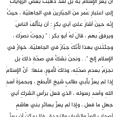
أن يُعزَّ الإسلامَ به بل لقد ذهبَت بعضُ الرواياتِ
إلى اعتبارِ عُمر منَ الجبّارينَ في الجاهليّة ، حيثُ
إنّه حينَ أشارَ على أبي بكرٍ : أن يتألّفَ الناسَ
ويرفقَ بهم ، قالَ لهُ أبو بكر : " رجوتُ نصرَك ،
وجئتَني بهذا لأنّكَ جبّارٌ في الجاهليّة، خوارٌ في
الإسلام إلخ ". . ونحنُ نشكُّ في صحّةِ ذلكَ بل
نجزمُ بعدمِ صحّتِه، وذلكَ لأمورٍ، منها: أنَّ الإسلامَ
إذا لم يعزَّ بأبي طالبٍ شيخِ الأبطح ، وبحمزةَ أسدِ
اللهِ وأسدِ رسوله ، الذي فعلَ برأسِ الشركِ أبي
جهلٍ ما فعل ، وإذا لم يعزَّ بسائرِ بني هاشمٍ
أصحابِ العزِّ والشرفِ والنجدة ، فلا يمكنُ أن يعزَّ