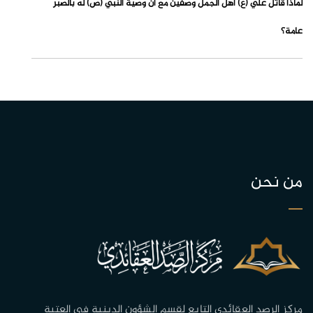
لماذا قاتل علي (ع) أهل الجمل وصفين مع أن وصية النبي (ص) له بالصبر
عامة؟
من نحن
مركز الرصد العقائدي التابع لقسم الشؤون الدينية في العتبة