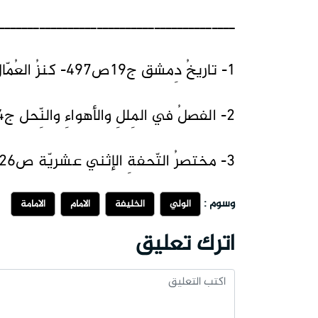
ـــــــــــــــــــــــــــــــــــــــــ
1- تاريخُ دِمشق ج19ص497- كنزُ العُمّال ج12ص531.
2- الفصلُ في المِللِ والأهواءِ والنِّحل ج4ص88.
3- مختصرُ التّحفةِ الإثني عشريّة ص126.
وسوم :
الولي
الخليفة
الامام
الامامة
اترك تعليق