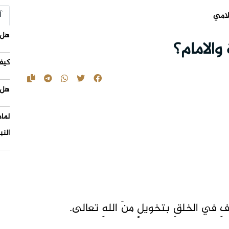
آ
لامي
هل 
والامام؟
كيف
هل 
لما
النب
ّفِ في الخلقِ بتخويلٍ منَ اللهِ تعالى.