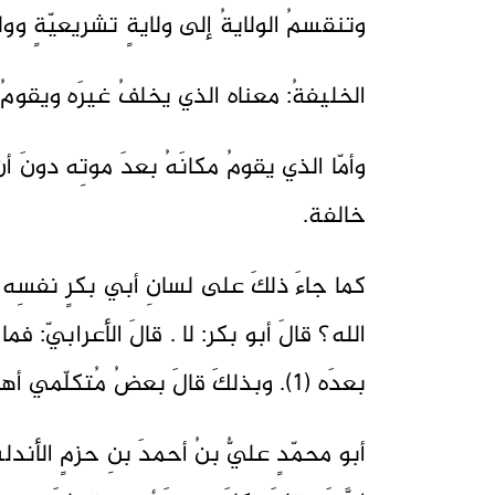
وتنقسمُ الولايةُ إلى ولايةٍ تشريعيّةٍ وولا
الخليفةُ: معناه الذي يخلفُ غيرَه ويقومُ 
وأمّا الذي يقومُ مكانَهُ بعدَ موتِه دونَ أ
خالفة.
كما جاءَ ذلكَ على لسانِ أبي بكرٍ نفسِه حي
الله؟ قالَ أبو بكر: لا . قالَ الأعرابيّ: فما
بعدَه (1). وبذلكَ قالَ بعضُ مُتكلّمي أهلِ السنّة: