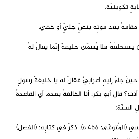
يةٍ تكوينيّة.
مقامَهُ بعدَ موتِه بنصٍّ جليٍّ أو خفي.
ن يستخلفَهُ فلا يُسمّى خليفةً إنّما يقالُ لهُ
نَ جاءَ إليهِ أعرابيٌّ فقالَ له يا خليفةَ رسولِ
 أنت؟ قالَ أبو بكر: أنا الخالفةُ بعدَه. أي القاعدةُ
أبو محمّدٍ عليُّ بنُ أحمدَ بنِ حزمٍ الأندلسي (المُتوفّى: 456 ه). ذكرَ في كتابِه: (الفصل)