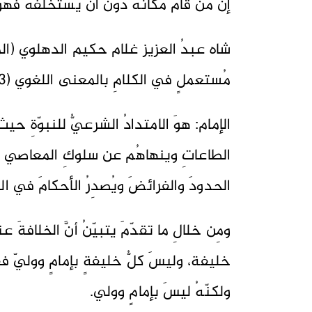
إنَّ مَن قامَ مكانَه دونَ أن يستخلفَه فهوَ خ
مُستعملٍ في الكلامِ بالمعنى اللغوي (3).
الإمام: هوَ الامتدادُ الشرعيُّ للنبوّةِ حي
الطاعاتِ وينهاهُم عن سلوكِ المعاصي و
الحدودَ والفرائضَ ويُصدِرُ الأحكامَ في ا
ومِن خلالِ ما تقدّمَ يتبيّنُ أنَّ الخلافةَ عنوا
خليفة، وليسَ كلُّ خليفةٍ بإمامٍ ووليّ فق
ولكنّهُ ليسَ بإمامٍ وولي.