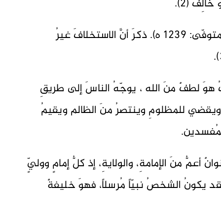
الِف (2).
شاه عبدُ العزيز غلام حكيم الدهلوي (المتوفّى: 1239 ه). ذكرَ أنَّ الاستخلافَ غيرُ
ثُ هوَ لطفٌ منَ الله ، يوجّهُ الناسَ إلى طريقِ
يقضي للمظلومِ وينتصرُ منَ الظالم ويقيمُ
لمُفسدين.
نٌ أعمُّ منَ الإمامةِ، والولايةِ، إذ كلُّ إمامٍ ووليٍّ
د يكونُ الشخصُ نبيّاً مُرسلاً، فهوَ خليفةٌ