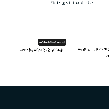
حدثوا شيعتنا ما جرى علينا؟
الرد على شبهات المخالفين
الاستدلال على الإمامة
الْإِمَامَةُ أَمَانٌ مِنْ الفُرْقَةِ والْإِخْتِلَافِ.
ر!