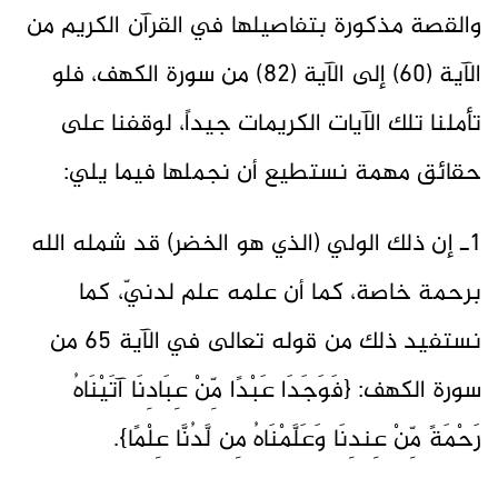
والقصة مذكورة بتفاصيلها في القرآن الكريم من
الآية (60) إلى الآية (82) من سورة الكهف، فلو
تأملنا تلك الآيات الكريمات جيداً، لوقفنا على
حقائق مهمة نستطيع أن نجملها فيما يلي:
1ـ إن ذلك الولي (الذي هو الخضر) قد شمله الله
برحمة خاصة، كما أن علمه علم لدنيّ، كما
نستفيد ذلك من قوله تعالى في الآية 65 من
سورة الكهف: {فَوَجَدَا عَبْدًا مِّنْ عِبَادِنَا آتَيْنَاهُ
رَحْمَةً مِّنْ عِندِنَا وَعَلَّمْنَاهُ مِن لَّدُنَّا عِلْمًا}.