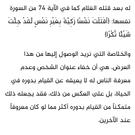
له بعد قتله الغلام كما في الآية 74 من السورة
نفسها: {أَقَتَلْتَ نَفْسًا زَكِيَّةً بِغَيْرِ نَفْسٍ لَّقَدْ جِئْتَ
شَيْئًا نُّكْرًا}
والخلاصة التي نريد الوصول إليها من هذا
العرض، هي أن خفاء عنوان الشخص وعدم
معرفة الناس له لا يعيقه عن القيام بدوره في
الحياة، بل على العكس من ذلك، فقد يجعله ذلك
متمكناً من القيام بدوره أكثر مما لو كان معروفاً
عند الآخرين.