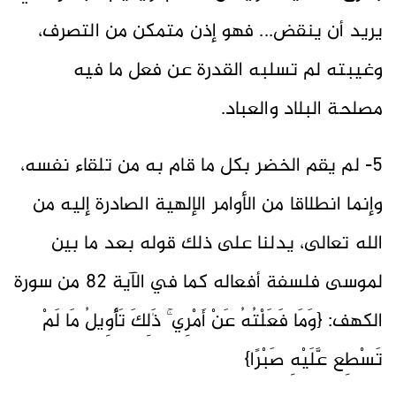
يريد أن ينقض... فهو إذن متمكن من التصرف،
وغيبته لم تسلبه القدرة عن فعل ما فيه
مصلحة البلاد والعباد.
5- لم يقم الخضر بكل ما قام به من تلقاء نفسه،
وإنما انطلاقا من الأوامر الإلهية الصادرة إليه من
الله تعالى، يدلنا على ذلك قوله بعد ما بين
لموسى فلسفة أفعاله كما في الآية 82 من سورة
الكهف: {وَمَا فَعَلْتُهُ عَنْ أَمْرِي ۚ ذَٰلِكَ تَأْوِيلُ مَا لَمْ
تَسْطِع عَّلَيْهِ صَبْرًا}