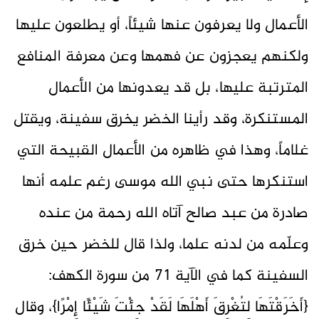
الأعمال ولا يعرفون عنها شيئاً، أو يطلعون عليها
ولكنهم يعجزون عن فهمها وعن معرفة المنافع
المترتبة عليها، بل قد يعدونها من الأعمال
المستنكرة، وقد رأينا الخضر يخرق سفينة، ويقتل
غلاماً، وهذا في ظاهره من الأعمال القبيحة التي
استنكرها حتى نبي الله موسى رغم علمه أنها
صادرة من عبد صالح آتاه الله رحمة من عنده
وعلّمه من لدنه علما، ولذا قال للخضر حين خرق
السفينة كما في الآية 71 من سورة الكهف:
{أَخَرَقْتَهَا لِتُغْرِقَ أَهْلَهَا لَقَدْ جِئْتَ شَيْئًا إِمْرًا}، وقال