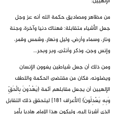
الإلهيين:
من مظاهر ومصاديق حكمة الله أنه عز وجل
جعل الأشياء متقابلة: فهناك دنيا وآخرة، وجنة
ونار، وسماء وأرض، وليل ونهار، وشمس وقمر،
وإنس وجن، وذكر وأنثى، وبر وبحر...
ومن ذلك أن جعل شياطين يغوون الإنسان
ويضلونه، فكان من مقتضى الحكمة واللطف
الإلهيين أن يجعل مقابلهم أئمة {يَهْدُونَ بِالْحَقِّ
وَبِهِ يَعْدِلُونَ} [الأعراف 181] ليتحقق ذلك التقابل
الذي أشرنا إليه، وليكون هذا الإمام هاديا بأمر