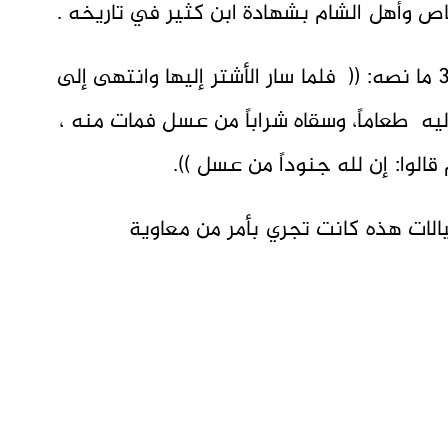
عاص وأهل الشام بشهادة ابن كثير في تاريخه .
قال في ( البداية والنهاية ) ج7 ص 346 ما نصه: (( فلما سار الأشتر إليها وانتهى إلى
يه طعاماً، وسقاه شراباً من عسل فمات منه ،
قالوا: إن لله جنوداً من عسل )).
يالات هذه كانت تجري بأمر من معاوية