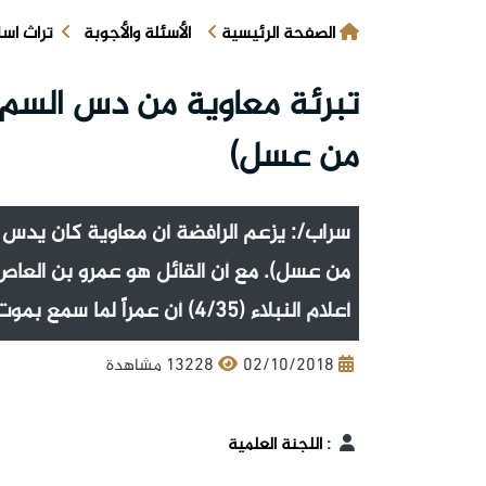
الصفحة الرئيسية
الأسئلة والأجوبة
تراث اس
تبرئة معاوية من دس السم ل
من عسل)
سراب/: يزعم الرافضة أن معاوية كان يدس ا
من عسل). مع أن القائل هو عمرو بن العاص،
أعلام النبلاء (4/35) أن عمراً لما سمع بموت الأشتر، سر لذلك، وقال: «إن لله جنوداً من عسل».
02/10/2018
13228 مشاهدة
:
اللجنة العلمية