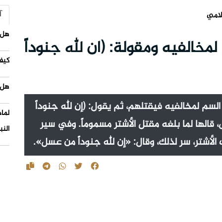
آ
لامي
هل 
مخالفيه ومقولة: (ان لله جنوداً
كيف
هل 
لسم لمخالفيه فيقتلهم، ثم يقول: (إن لله جنوداً
لما
 قالها لما بلغه مقتل الأشتر مسموماً. وفي سير
النب