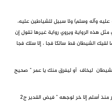
ليه وآله وسلم) ولا سبيل للشياطين عليه،
ثل هذه الرواية ويروي رواية غيرها تقول إن
ا لقيك الشيطان قط سالكا فجا ، إلا سلك فجا
 الشيطان ليخاف أو ليفرق منك يا عمر " صحيح
وأيضا يروون : " أن الشيطان لم يلق عمر منذ أسلم إلا خر لوجهه " فيض القدير ج2