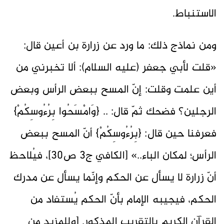
الاستنباط.
ومن نماذج ذلك: ما ورد عن زرارة بن أعين قال:
«قلت لأبي جعفر (عليه السلام): ألا تخبرني من
أين علمت وقلت: إنّ المسح ببعض الرأس وبعض
الرجلين؟ فضحك ثمّ قال: .. {وَامْسَحُوا بِرُءُوسِكُمْ}
فعرفنا حين قال: {بِرُءُوسِكُمْ} أنّ المسح ببعض
الرأس؛ لمكان الباء..» [الكافي ج3 ص30]، فيُلاحظ
أنّ زرارة لا يسأل عن الحكم وإنّما يسأل عن مدرك
الحكم، فيجيبه الإمام بأنّ الحكم يُستفاد من
القرآن الكريم بالتقريب المذكور. [وللمزيد من