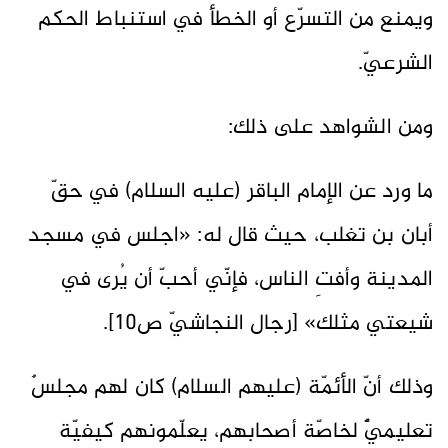
ويمنع من التسرّع أو الخطأ في استنباط الحكم
الشرعيّ.
ومن الشواهد على ذلك:
ما ورد عن الإمام الباقر (عليه السلام) في حقّ
أبان بن تغلب، حيث قال له: «اجلس في مسجد
المدينة وأفتِ الناس، فإنّي أحبّ أن يُرى في
شيعتي مثلك» [رجال النجاشيّ ص10].
وذلك أنّ الأئمّة (عليهم السلام) كان لهم مجلسٌ
تعليميٌّ لخاصّة أصحابهم، يعلّمونهم كيفيّة