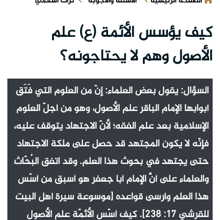
الصفحة الرئيسية
الأسئلة والأجوبة
تراث اسلامي
كيف يؤسس الأئمة (ع) علم
الأصول وهم لا يحتاجونه؟
السؤال: يقول بعض العلماء: إنّ من العلوم التي فَتَق
أبوابها الإمام الباقر علم الأصول، وهو من أجلّ العلوم
الإسلامية بعد علم الفقه؛ لأنّ الاجتهاد يتوقف عليه،
فإنّه لا يكون المجتهد قد حصل على ملكة الاجتهاد
حتى يجتهد في بحوث هذا العلم. وقد اتفق البُحّاث
والعلماء على أنَّ الإمام أبا جعفر هو أسبق من أسّس
هذا العلم وأرسى قواعده [موسوعة سيرة أهل البيت
للقرشي 17: 238]. كيف أسّس الأئمّة علم الأصول