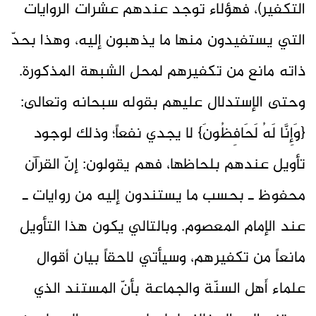
التكفير)، فهؤلاء توجد عندهم عشرات الروايات
التي يستفيدون منها ما يذهبون إليه، وهذا بحدّ
ذاته مانع من تكفيرهم لمحل الشبهة المذكورة.
وحتى الإستدلال عليهم بقوله سبحانه وتعالى:
{وَإِنَّا لَهُ لَحَافِظُونَ} لا يجدي نفعاً؛ وذلك لوجود
تأويل عندهم بلحاظها، فهم يقولون: إنّ القرآن
محفوظ ـ بحسب ما يستندون إليه من روايات ـ
عند الإمام المعصوم. وبالتالي يكون هذا التأويل
مانعاً من تكفيرهم، وسيأتي لاحقاً بيان أقوال
علماء أَهل السنّة والجماعة بأنّ المستند الذي