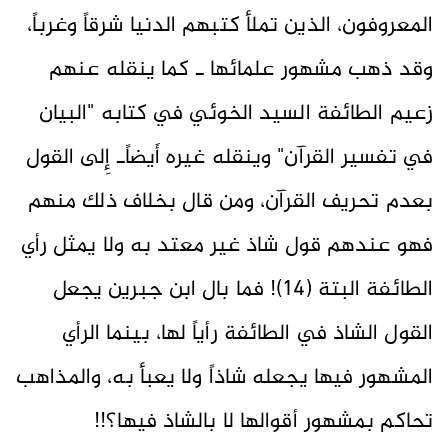
المعروفون، الذين تملأ كتبهم الدنيا شرقاً وغرباً،
وقد ذهب مشهور علمائها ـ كما ينقله عنهم
زعيم الطائفة السيد الخوئي في كتابه "البيان
في تفسير القرآن" وينقله غيره أَيضاًـ إِلى القول
بعدم تحريف القرآن، ومن قال بخلاف ذلك منهم
فهو عندهم قول شاذ غير معتد به ولا يمثل رأي
الطائفة البتة (14)! فما بال ابن جبرين يجعل
القول الشاذ في الطائفة رأياً لها، بينما الرأي
المشهور فيها يجعله شاذاً ولا يعبأ به، والمذاهب
تحاكم بمشهور أقوالها لا بالشاذ فيها؟!!