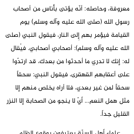
معروفة، وحاصله: أنّه يؤتى بأناس من أصحاب
رسول الله (صلى الله عليه وآله وسلم) يوم
القيامة فيؤمر بهم إِلى النار، فيقول النبي (صلى
الله عليه وآله وسلم): أصحابي أصحابي. فيُقال
له: إنك لا تدري ما أحدثوا من بعدك، قد ارتدّوا
على أعقابهم القهقرى، فيقول النبي: سحقاً
سحقاً لمن غير بعدي، فلا أراه يخلص منهم إلا
مثل همل النعم... أَيّ لا ينجو من الصحابة إلا النزر
القليل جداً.
علماء أَهل السنّة يعترفون بوقوع الظلم