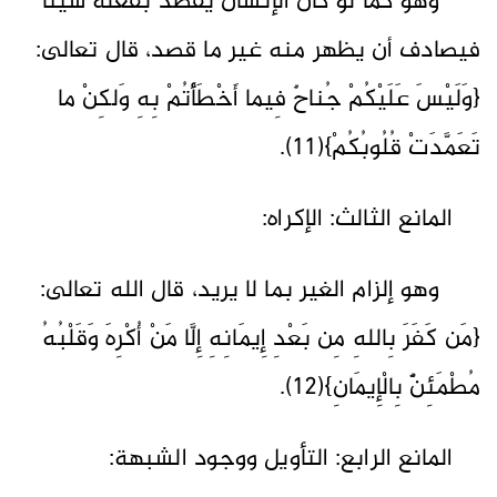
وهو كما لو كان الإنسان يقصد بفعله شيئاً
فيصادف أن يظهر منه غير ما قصد، قال تعالى:
{وَلَيْسَ عَلَيْكُمْ جُناحٌ فِيما أَخْطَأْتُمْ بِهِ وَلكِنْ ما
تَعَمَّدَتْ قُلُوبُكُمْ}(11).
المانع الثالث: الإكراه:
وهو إلزام الغير بما لا يريد، قال الله تعالى:
{مَن كَفَرَ بِاللهِ مِن بَعْدِ إِيمَانِهِ إِلَّا مَنْ أُكْرِهَ وَقَلْبُهُ
مُطْمَئِنٌّ بِالْإِيمَانِ}(12).
المانع الرابع: التأويل ووجود الشبهة: