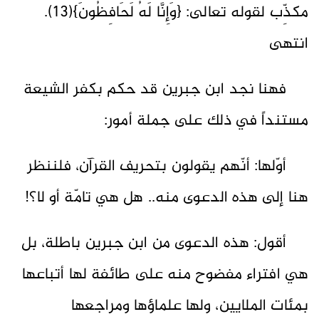
مكذِّب لقوله تعالى: {وَإِنَّا لَهُ لَحَافِظُونَ}(13).
انتهى
فهنا نجد ابن جبرين قد حكم بكفر الشيعة
مستنداً في ذلك على جملة أمور:
أوّلها: أنّهم يقولون بتحريف القرآن، فلننظر
هنا إلى هذه الدعوى منه.. هل هي تامّة أو لا؟!
أقول: هذه الدعوى من ابن جبرين باطلة، بل
هي افتراء مفضوح منه على طائفة لها أتباعها
بمئات الملايين، ولها علماؤها ومراجعها