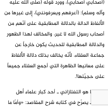
(أصحابي أصحابي)، وورد قوله (صلى الله عليه
وآله وسلم): (أعرفهم ويعرفونني)، إِلى غيرها من
الألفاظ الدالة بالدلالة المطابقية على أنّهم من
أصحاب رسول الله لا غير، والمخالف لهذا الظهور
والدلالة المطابقية للحديث يكون خارجاً عن
جماعة العقلاء، لأنّه يخالف بذلك دلالة الألفاظ
على معانيها الظاهرة التي أجمع العقلاء جميعاً
على حجيّتها!.
وها هو التفتازاني ـ أحد كبار علماء أَهل
السنّةـ يصرّح في كتابه شرح المقاصد: «وأمّا ما