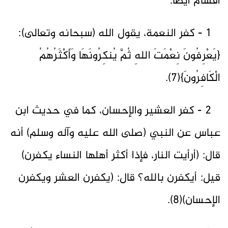
أقسام أيضاً:
1 - كفر النعمة، يقول الله (سبحانه وتعالى):
{يَعْرِفُونَ نِعْمَتَ اللهِ ثُمَّ يُنكِرُونَهَا وَأَكْثَرُهُمُ
الْكَافِرُونَ}(7).
2 - كفر العشير والإحسان، كما في حديث ابن
عباس عن النبي (صلى الله عليه وآله وسلم) أنه
قال: (أرأيت النار، فإذا أكثر أهلها النساء يكفرن)
قيل: أيكفرن بالله؟ قال: (يكفرن العشر ويكفرن
الإحسان)(8).