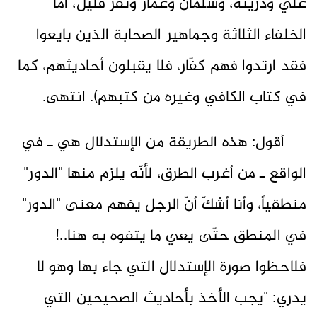
علي وذريته، وسلمان وعمار ونفر قليل، أمّا
الخلفاء الثلاثة وجماهير الصحابة الذين بايعوا
فقد ارتدوا فهم كفّار، فلا يقبلون أحاديثهم، كما
في كتاب الكافي وغيره من كتبهم). انتهى.
أقول: هذه الطريقة من الإستدلال هي ـ في
الواقع ـ من أغرب الطرق، لأنّه يلزم منها "الدور"
منطقياً، وأنا أشكّ أنّ الرجل يفهم معنى "الدور"
في المنطق حتّى يعي ما يتفوه به هنا..!
فلاحظوا صورة الإستدلال التي جاء بها وهو لا
يدري: "يجب الأخذ بأحاديث الصحيحين التي