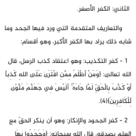
الثاني: الكفر الأصغر.
والتعاريف المتقدمة التي ورد فيها الجحد وما
شابه ذلك يراد بها الكفر الأكبر، وهو أقسام:
1 - كفر التكذيب: وهو اعتقاد كذب الرسل، قال
الله تعالى: {وَمَنْ أَظْلَمُ مِمَّنِ افْتَرَىٰ عَلَى اللهِ كَذِباً
أَوْ كَذَّبَ بِالْحَقِّ لَمَّا جَاءَهُ ۚ أَلَيْسَ فِي جَهَنَّمَ مَثْوًى
لِّلْكَافِرِينَ}(4).
2 - كفر الجحود والإنكار: وهو أن ينكر الحقّ مع
العلم بصدقه، قال الله سبحانه: {وَجَحَدُوا بِهَا