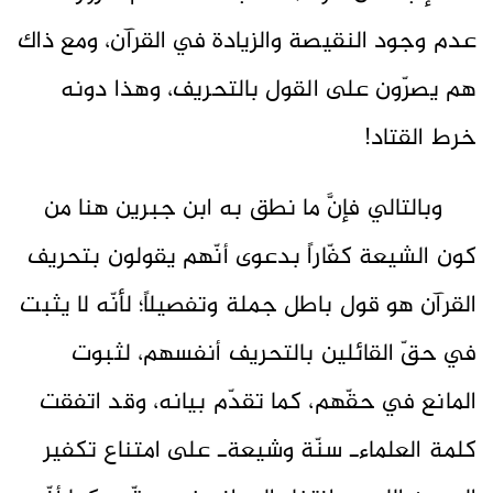
عدم وجود النقيصة والزيادة في القرآن، ومع ذاك
هم يصرّون على القول بالتحريف، وهذا دونه
خرط القتاد!
وبالتالي فإنَّ ما نطق به ابن جبرين هنا من
كون الشيعة كفّاراً بدعوى أنّهم يقولون بتحريف
القرآن هو قول باطل جملة وتفصيلاً؛ لأنّه لا يثبت
في حقّ القائلين بالتحريف أنفسهم، لثبوت
المانع في حقّهم، كما تقدّم بيانه، وقد اتفقت
كلمة العلماءـ سنّة وشيعةـ على امتناع تكفير