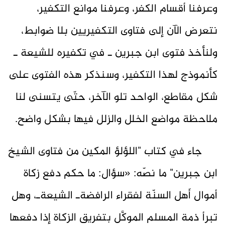
وعرفنا أقسام الكفر، وعرفنا موانع التكفير،
نتعرض الآن إلى فتاوى التكفيريين بلا ضوابط،
ولنأخذ فتوى ابن جبرين ـ في تكفيره للشيعة ـ
كأنموذج لهذا التكفير، وسنذكر هذه الفتوى على
شكل مقاطع، الواحد تلو الآخر، حتّى يتسنى لنا
ملاحظة مواضع الخلل والزلل فيها بشكل واضح.
جاء في كتاب "اللؤلؤ المكين من فتاوى الشيخ
ابن جبرين" ما نصّه: «سؤال: ما حكم دفع زكاة
أموال أَهل السنّة لفقراء الرافضةـ الشيعةـ، وهل
تبرأ ذمة المسلم الموكَّل بتفريق الزكاة إذا دفعها