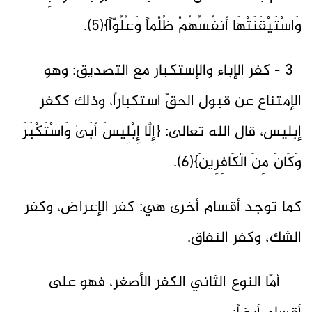
وَاسْتَيْقَنَتْهَا أَنفُسُهُمْ ظُلْماً وَعُلُوّاً}(5).
3 - كفر الإباء والإستكبار مع التصديق: وهو
الإمتناع عن قبول الحقّ استكباراً، وذلك ككفر
إبليس، قال الله تعالى: {إِلَّا إِبْلِيسَ أَبَىٰ وَاسْتَكْبَرَ
وَكَانَ مِنَ الْكَافِرِينَ}(6).
كما توجد أقسام أخرى هي: كفر الإعراض، وكفر
الشك، وكفر النفاق.
أمّا النوع الثاني الكفر الأصغر، فهو على