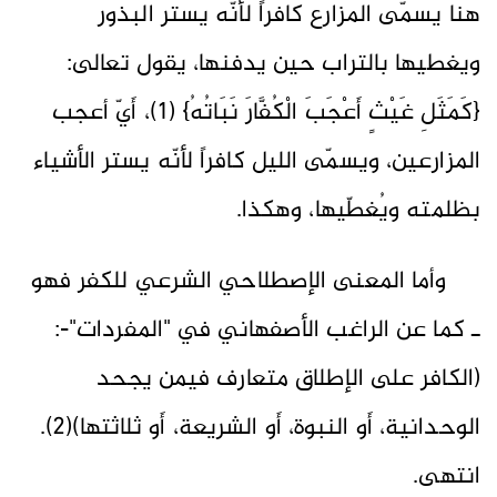
هنا يسمّى المزارع كافراً لأنّه يستر البذور
ويغطيها بالتراب حين يدفنها، يقول تعالى:
{كَمَثَلِ غَيْثٍ أَعْجَبَ الْكُفَّارَ نَبَاتُهُ} (1)، أَيّ أعجب
المزارعين، ويسمّى الليل كافراً لأنّه يستر الأشياء
بظلمته ويُغطّيها، وهكذا.
وأما المعنى الإصطلاحي الشرعي للكفر فهو
ـ كما عن الراغب الأصفهاني في "المفردات"-:
(الكافر على الإطلاق متعارف فيمن يجحد
الوحدانية، أَو النبوة، أَو الشريعة، أَو ثلاثتها)(2).
انتهى.