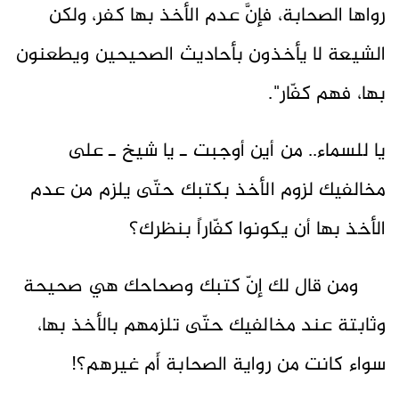
رواها الصحابة، فإنَّ عدم الأخذ بها كفر، ولكن
الشيعة لا يأخذون بأحاديث الصحيحين ويطعنون
بها، فهم كفّار".
يا للسماء.. من أين أوجبت ـ يا شيخ ـ على
مخالفيك لزوم الأخذ بكتبك حتّى يلزم من عدم
الأخذ بها أن يكونوا كفّاراً بنظرك؟
ومن قال لك إنّ كتبك وصحاحك هي صحيحة
وثابتة عند مخالفيك حتّى تلزمهم بالأخذ بها،
سواء كانت من رواية الصحابة أَم غيرهم؟!