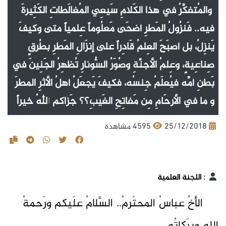
والمُتفكِّرُ في هذا الكَلامِ سَيعِي المُغالَطاتِ الكَثِيرةَ
فيه.. فَنزُولُ المَطرِ أضحَى مَعلُوماً عِلمياً متى وكيفَ
يَنزِلُ، بل أصبَحَ العِلمُ قَادِراً على إنزَالِ المَطرِ بطُرقٍ
صِناعِيةٍ، وعِلمُ الأجنَّةِ وصُوَرُ السُّونارِ تُظهِرُ الجَنِينَ في
بَطنِ أمِّه فيُعلَمُ جِنسُه، فكيفَ يَجعَلُ أهلُ الأثرِ المطرَ
و ما في الأرحَامِ مِن مَفاتِحِ الغَيبِ؟؟ جَزاكم اللهُ خيراً
25/12/2018
4595 مشاهدة
:
اللجنة العلمية
الأخُ عباسُ المحتَرمُ.. السَّلامُ علَيكم ورَحمةُ