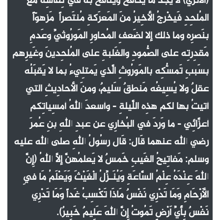
(الأثري) لا يَجدُ ما يُكافحُ وينافح به في نِقاشِه مع
المُلحِدِ فَيخْرجُ الأخِيرُ منَ المَعرَكةِ مُنتَصراً مَزهوّاً
بنَصرِه وما ذلك إلا لضَعفِ المُحاورِ المَورُوثيِّ وعَدمِ
مَقدِرتِه على الصُّمودِ والغَلبةِ على المُلحِدينَ وغَيرِهم
بسَببِ تَمسُّكِه بالمَورُوثِ الَّذي يَمتلِيءُ بما لا يَقبَلُه
عقلٌ ولا يُسِيغُه مَنطقٌ سَليمٌ، ومنَ الأحادِيثِ التي
أتيتُ بها لكم هذِه اللَّيلةِ - وأسعدَ اللهُ أمسِياتِكم
أعزَّائِي - ما وَردَ في البُخارِي عن عبدِ اللهِ بنِ عُمرَ
رضي الله عنهما قَال: قَال رسُولُ اللهِ صلى الله عليه
وسلم: مَفاتِيحُ الغَيبِ خَمسٌ لا يَعلمُهنَّ إلاَّ اللهُ (إِنَّ
اللهَ عِنْدَهُ عِلْمُ السَّاعَةِ وَيُنَـزِّلُ الْغَيْثَ وَيَعْلَمُ مَا فِي
الأَرْحَامِ وَمَا تَدْرِي نَفْسٌ مَاذَا تَكْسِبُ غَداً وَمَا تَدْرِي
نَفْسٌ بِأَيِّ أَرْضٍ تَمُوتُ إِنَّ اللهَ عَلِيمٌ خَبِيرٌ).