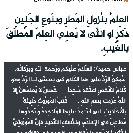
الصفحة الرئيسية
الرد على شبهات الملحدين
العِلمُ بنُزولِ المَطرِ وبنَوعِ الجَنِينِ
ذَكرٍ أو أنثَى لا يَعنِي العِلمَ المُطلَقَ
بالغَيبِ.
عباس حميد/: السَّلامُ علَيكم ورَحمةُ اللهِ وبرَكاتُه.
مُمكِنُ الرَّدُّ على هذا الكَلامِ كي يَتسنَّى لنا الرَّدُّ وهو
كَلامٌ لشَخصٍ أعتَقدُ مُلحِداً. خَمسٌ لا يَعلمُهنَّ إلا
اللهُ عَزمت بسمِ اللهِ... كُتبُ المَورُوثِ مَلِيئةٌ
بالأحَاديثِ التي اعْتمدَ عليها المَلاحِدةُ واتَّخذُوها
مَطاعِنَ في الإسلَامِ، وللأَسفِ الشَّديدِ فإنَّ المَورُوثِيَّ