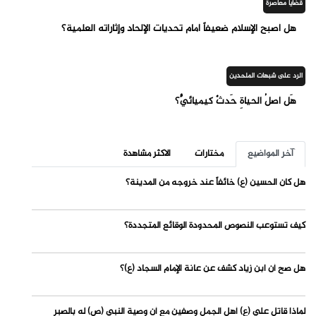
قضايا معاصرة
هل أصبح الإسلام ضعيفاً أمام تحديات الإلحاد وإثاراته العلمية؟
الرد على شبهات الملحدين
هَل أصلُ الحياةِ حَدثٌ كيميائيٌّ؟
آخر المواضيع
مختارات
الاكثر مشاهدة
هل كان الحسين (ع) خائفاً عند خروجه من المدينة؟
كيف تستوعب النصوص المحدودة الوقائع المتجددة؟
هل صح أن ابن زياد كشف عن عانة الإمام السجاد (ع)؟
لماذا قاتل علي (ع) أهل الجمل وصفين مع أن وصية النبي (ص) له بالصبر