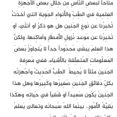
مُتاحاً لبَعضِ النَّاسِ مِن خِلَالِ بَعضِ الأجْهِزةِ
العِلمِيةِ في الطِّبِّ والأنواءِ الجَوِيةِ التي أخذَتْ
تُخبِرُنا عن نَوعِ الجَنِينِ هل هو ذكرٌ أو أنثَى، أو
تُخبِرُنا عن مَوعدِ نُزولِ الأمطَارِ وأماكِنها، ولكنَّ
هذا العِلمَ يبقَى مَحدُوداً جداً لا يَتجاوَزُ بَعضَ
المَعلُوماتِ المُتعلِّقةِ بالأشيَاءِ، ففي مَعرِفةِ
الجَنينِ مثلاً لا يُحِيطُ الطِّبُّ الحَدِيثُ وأجْهِزتُه
بكلِّ دَقائقِ الجَنينِ صَغِيرُها وكَبِيرُها وهل هذا
الجَنِينُ يَكُون سَعِيداً أو شَقياً في حَياتِه وهكَذا
بَقيَّةُ الأمُورِ.. بينَما اللهُ سُبحانَه وتعالى يَعلمُ