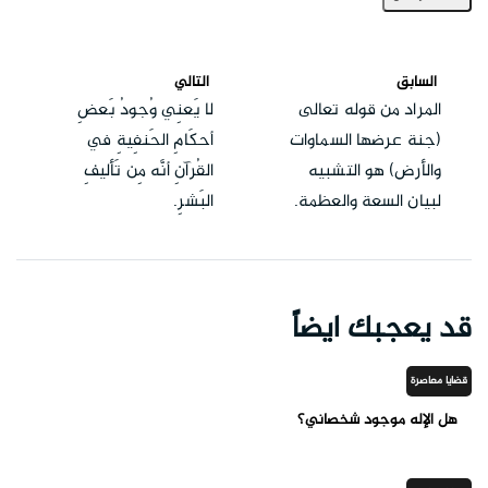
السابق
التالي
المراد من قوله تعالى
لا يَعنِي وُجودُ بَعضِ
(جنة عرضها السماوات
أحكَامِ الحَنفِيةِ في
والأرض) هو التشبيه
القُرآنِ أنَّه مِن تَأليفِ
لبيان السعة والعظمة.
البَشرِ.
قد يعجبك ايضاً
قضايا معاصرة
هل الإله موجود شخصاني؟