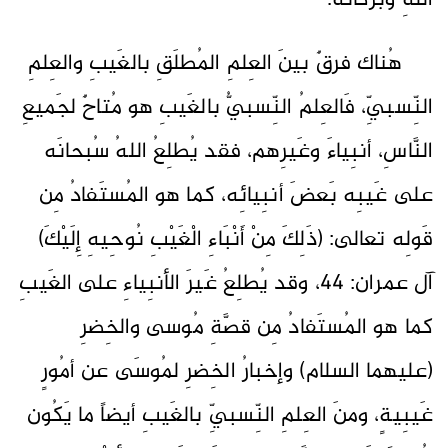
اللهِ وبرَكاتُه.
هُناك فرقٌ بينَ العِلمِ المُطلَقِ بالغَيبِ والعِلمِ
النِّسبيِّ، فَالعِلمُ النِّسبيُّ بالغَيبِ هو مُتاحٌ لجَميعِ
النَّاسِ، أنبِياءَ وغَيرِهم، فقد يُطلِعُ اللهُ سُبحانَه
على غَيبِه بَعضَ أنبِيائِه، كما هو المُستَفادُ مِن
قَولِه تعالى: (ذَلِكَ مِنْ أَنْبَاءِ الْغَيْبِ نُوحِيهِ إِلَيْكَ)
آل عمران: 44، وقد يُطلِعُ غَيرَ الأنبِياءِ على الغَيبِ
كما هو المُستَفادُ مِن قصَّةِ مُوسى والخِضرِ
(عليهما السلام) وإخبارُ الخِضرِ لمُوسَى عن أمُورٍ
غَيبِيةٍ، ومنَ العِلمِ النِّسبيِّ بالغَيبِ أيضاً ما يَكُون