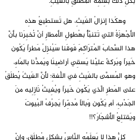
بكلِّ ذلك بعِلمِه المُطلَقِ بالغَيبِ.
وهكَذا إنزالُ الغَيثِ، هل تَستطِيعُ هذِه
الأجْهزَةُ التي تَتنبَّأُ بهُطولِ الأمطارِ أنْ تُخبِرَنا بأنَّ
هذا السَّحابَ المُترَاكِمَ فَوقَنا سَيُنزِلُ مَطراً يَكُون
خَيراً وبَركةً عليْنا يَسقِي أراضِينَا ويَمدُّنا بالمَاءِ،
وهو المُسمَّى بالغَيثِ في اللُّغةِ؛ لأنَّ الغَيثَ يُطلَقُ
على المَطرِ الَّذي يَكُون خَيراً ويُغِيثُ نَازِلِيه منَ
الجَدْبِ، أم يَكُون وَبالاً مُدمِّراً يَجرُفُ البُيوتَ
ويَقتلِعُ الأشجَارَ؟!!
كلُّ هذا لا يَعلَمُه النَّاسُ بشِكلٍ مُطلَقٍ، وإنْ