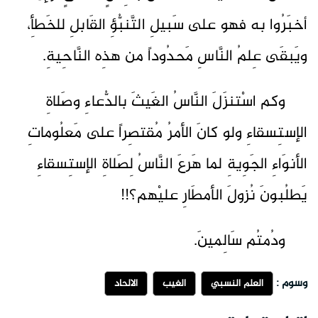
أخبَرُوا به فهو على سَبيلِ التَّنبُّؤِ القَابلِ للخَطأِ،
ويَبقَى عِلمُ النَّاسِ مَحدُوداً من هذِه النَّاحِيةِ.
وكم اسْتنزَلَ النَّاسُ الغَيثَ بالدُّعاءِ وصَلاةِ
الإستِسقاءِ ولو كانَ الأمرُ مُقتصِراً على مَعلُوماتِ
الأنوَاءِ الجَوِيةِ لما هَرعَ النَّاسُ لِصَلاةِ الإستِسقاءِ
يَطلُبونَ نُزولَ الأمطَارِ عليْهم؟!!
ودُمتُم سَالِمينَ.
وسوم :
العلم النسبي
الغيب
الالحاد