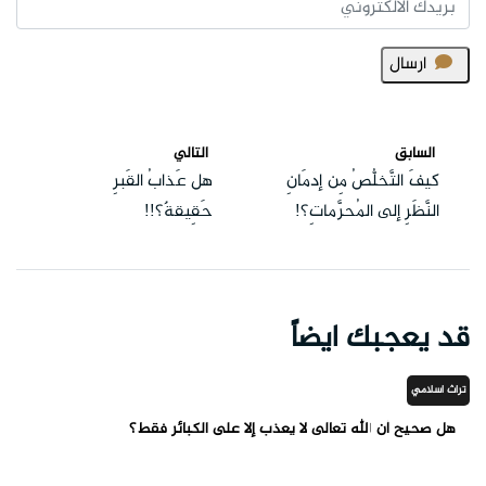
ارسال
السابق
التالي
كيفَ التَّخلُّصُ مِن إدمَانِ
هل عَذابُ القَبرِ
النَّظَرِ إلى المُحرَّماتِ؟!
حَقِيقةٌ؟!!
قد يعجبك ايضاً
تراث اسلامي
هل صحيح أن الله تعالى لا يعذب إلا على الكبائر فقط؟