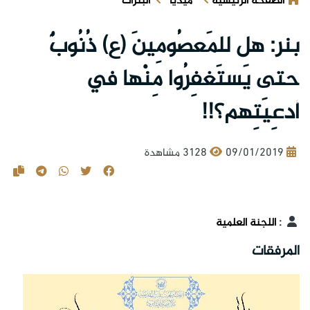
الصفحة الرئيسية
ميديا
البنرات
بنر: هل للمَعصُومِينَ (ع) ذُنُوبٌ
حتى يَستَغفِرُوا مِنْها في
أدعِيَتِهم؟!!
09/01/2019
3128 مشاهدة
:
اللجنة العلمية
المرفقات