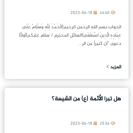
2023-06-18
4440
الجواب:بسم الله الرحمن الرحيم{الْحَمْدُ لِلَّهِ وَسَلَامٌ عَلَى
عِبَادِهِ الَّذِينَ اصْطَفَى}السائل المحترم / سلام عليكم[أولاً]
دعوى "أن كثيراً من الر...
المزيد
هل تبرأ الأئمة (ع) من الشيعة؟
2023-06-18
2536