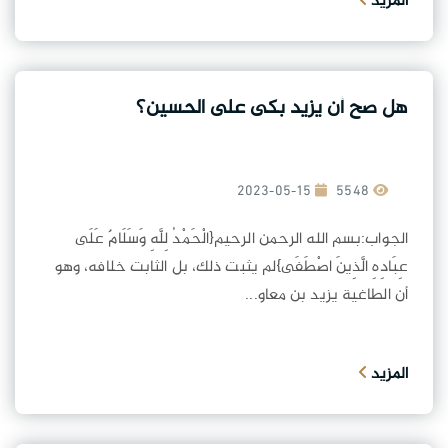
المزيد
هل صح أن يزيد بكى على الحسين؟
2023-05-15
5548
الجواب:بسم الله الرحمن الرحيم{الْحَمْدُ لِلَّهِ وَسَلَامٌ عَلَى
عِبَادِهِ الَّذِينَ اصْطَفَى}لم يثبت ذلك، بل الثابت خلافه، وهو
أن الطاغية يزيد بن معاو...
المزيد