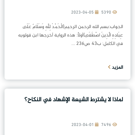
2023-04-05
5390
الجواب:بسم الله الرحمن الرحيم{الْحَمْدُ لِلَّهِ وَسَلَامٌ عَلَى
عِبَادِهِ الَّذِينَ اصْطَفَى}أولاً: هذه الرواية أخرجها ابن قولويه
في الكامل: ب٤٣ ص٢٣٦ ...
المزيد
لماذا لا يشترط الشيعة الإشهاد في النكاح؟
2023-04-01
7496