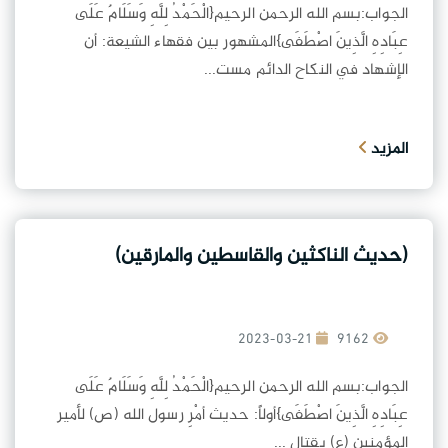
الجواب:بسم الله الرحمن الرحيم{الْحَمْدُ لِلَّهِ وَسَلَامٌ عَلَى
عِبَادِهِ الَّذِينَ اصْطَفَى}المشهور بين فقهاء الشيعة: أن
الإشهاد في النكاح الدائم مست...
المزيد
(حديث الناكثين والقاسطين والمارقين)
2023-03-21
9162
الجواب:بسم الله الرحمن الرحيم{الْحَمْدُ لِلَّهِ وَسَلَامٌ عَلَى
عِبَادِهِ الَّذِينَ اصْطَفَى}أولاً: حديث أمْرِ رسول الله (ص) لأمير
المؤمنين (ع) بقتال ...