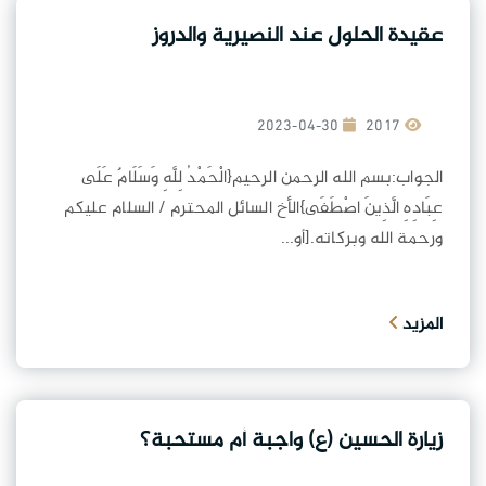
عقيدة الحلول عند النصيرية والدروز
2023-04-30
2017
الجواب:بسم الله الرحمن الرحيم{الْحَمْدُ لِلَّهِ وَسَلَامٌ عَلَى
عِبَادِهِ الَّذِينَ اصْطَفَى}الأخ السائل المحترم / السلام عليكم
ورحمة الله وبركاته.[أو...
المزيد
زيارة الحسين (ع) واجبة أم مستحبة؟