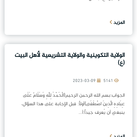
المزيد
الولاية التكوينية والولاية التشريعية لأهل البيت
(ع)
2023-03-09
5141
الجواب:بسم الله الرحمن الرحيم{الْحَمْدُ لِلَّهِ وَسَلَامٌ عَلَى
عِبَادِهِ الَّذِينَ اصْطَفَى}أولاً: قبل الإجابة على هذا السؤال،
ينبغي أن يُعرف جيداً:أ...
المزيد