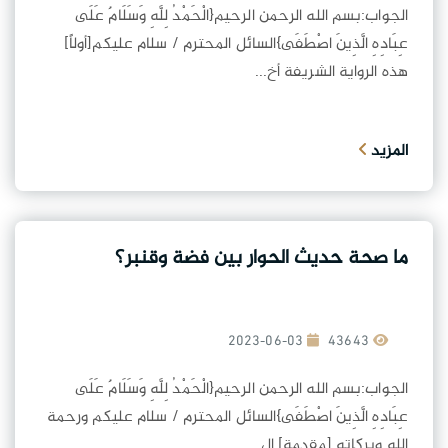
الجواب:بسم الله الرحمن الرحيم{الْحَمْدُ لِلَّهِ وَسَلَامٌ عَلَى
عِبَادِهِ الَّذِينَ اصْطَفَى}السائل المحترم / سلام عليكم[أولاً]
هذه الرواية الشريفة أخ...
المزيد
ما صحة حديث الحوار بين فضة وقنبر؟
2023-06-03
43643
الجواب:بسم الله الرحمن الرحيم{الْحَمْدُ لِلَّهِ وَسَلَامٌ عَلَى
عِبَادِهِ الَّذِينَ اصْطَفَى}السائل المحترم / سلام عليكم ورحمة
الله وبركاته.[مقدمة] ال...