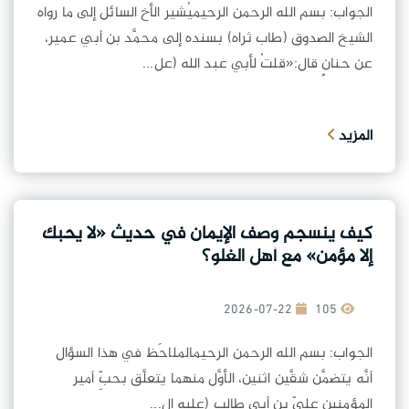
الجواب: بسم الله الرحمن الرحيميُشير الأخ السائل إلى ما رواه
الشيخ الصدوق (طاب ثراه) بسنده إلى محمَّد بن أبي عمير،
عن حنانٍ قال:«قلتُ لأبي عبد الله (عل...
المزيد
كيف ينسجم وصف الإيمان في حديث «لا يحبك
إلا مؤمن» مع أهل الغلو؟
2026-07-22
105
الجواب: بسم الله الرحمن الرحيمالملاحَظ في هذا السؤال
أنَّه يتضمَّن شقَّين اثنين، الأوَّل منهما يتعلَّق بحبِّ أمير
المؤمنين عليِّ بن أبي طالبٍ (عليه ال...