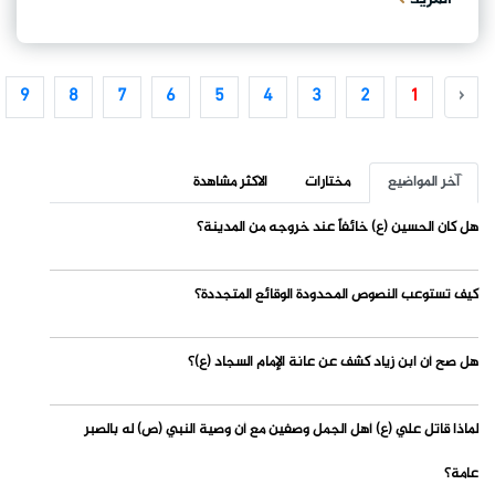
9
8
7
6
5
4
3
2
1
‹
آخر المواضيع
مختارات
الاكثر مشاهدة
هل كان الحسين (ع) خائفاً عند خروجه من المدينة؟
كيف تستوعب النصوص المحدودة الوقائع المتجددة؟
هل صح أن ابن زياد كشف عن عانة الإمام السجاد (ع)؟
لماذا قاتل علي (ع) أهل الجمل وصفين مع أن وصية النبي (ص) له بالصبر
عامة؟