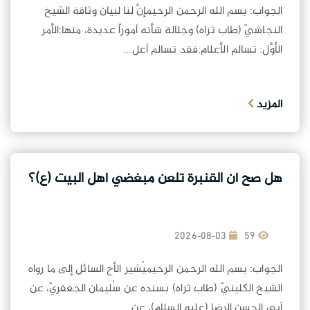
الجواب: بسم الله الرحمن الرحيمإنَّ لنا لبيان وثاقة الشيخ
النجاشيّ (طاب ثراه) وجلالة شأنه أموراً عديدة، منها:الأمر
الأوَّل: تسالم الأعلام:فقد تسالم أعل...
المزيد
هل صح أن القنبرة تلعن مبغضي أهل البيت (ع)؟
2026-08-03
59
الجواب: بسم الله الرحمن الرحيميُشير الأخ السائل إلى ما رواه
الشيخ الكلينيّ (طاب ثراه) بسنده عن سُليمان الجعفريّ، عن
أبي الحسن الرضا (عليه السلام)، عن ...