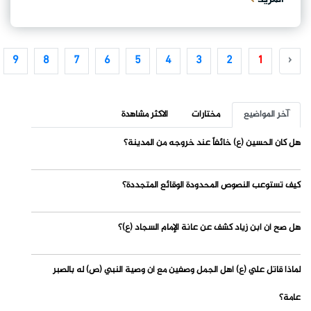
9
8
7
6
5
4
3
2
1
‹
آخر المواضيع
مختارات
الاكثر مشاهدة
هل كان الحسين (ع) خائفاً عند خروجه من المدينة؟
كيف تستوعب النصوص المحدودة الوقائع المتجددة؟
هل صح أن ابن زياد كشف عن عانة الإمام السجاد (ع)؟
لماذا قاتل علي (ع) أهل الجمل وصفين مع أن وصية النبي (ص) له بالصبر
عامة؟