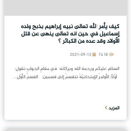
كيف يأمر الله تعالى نبيه إبراهيم بذبح ولده
إسماعيل في حين أنه تعالى ينهى عن قتل
الأولاد وقد عده من الكبائر ؟
2021-09-13
7418
السلام عليكم ورحمة الله وبركاته في مقامِ الجوابِ نقول:
أوّلاً: الأوامرُ الإمتحانيّةُ تنقسمُ إلى قسمين: القسمُ الأوّل...
المزيد