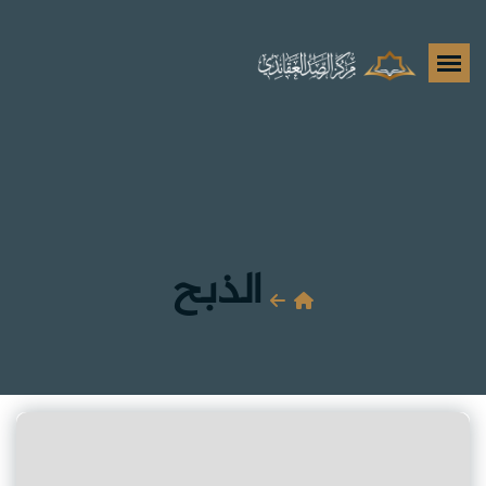
الذبح