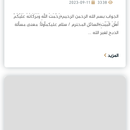
2023-09-11
3338
الجواب:بسم الله الرحمن الرحيم﴿رَحْمَتُ اللَّهِ وَبَرَكَاتُهُ عَلَيْكُمْ
أَهْلَ الْبَيْتِ﴾السائل المحترم / سلام عليكمأولاً: معنى مسألة
الذبح لغير الله ...
المزيد