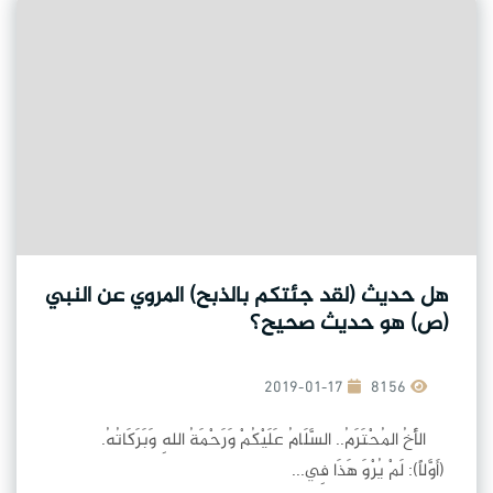
هل حديث (لقد جئتكم بالذبح) المروي عن النبي
(ص) هو حديث صحيح؟
2019-01-17
8156
الأَخُ المُحْتَرَمُ.. السَّلَامُ عَلَيْكُمْ وَرَحْمَةُ اللهِ وَبَرَكَاتُهُ.
(أَوَّلاً): لَمْ يُرْوَ هَذَا فِي...