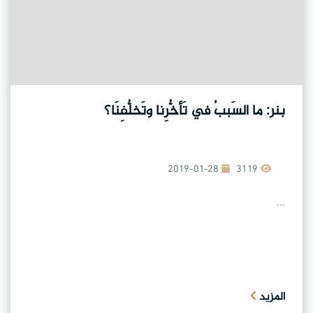
بنر: ما السَببُ في تَأخُّرِنا وتَخلُّفِنَا؟
2019-01-28
3119
...
المزيد