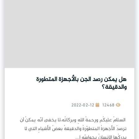
هل يمكن رصد الجن بالأجهزة المتطورة
والدقيقة؟
2022-02-12
12468
السلامُ عليكُم ورحمةُ اللهِ وبركاتُه،لا يخفى أنّه يمكنُ أن
ترصدَ الأجهزةُ المتطوّرةُ والدقيقةُ بعضَ الأشياءِ التي لا
يدركُها الإنسانُ بحواسِّه ا...