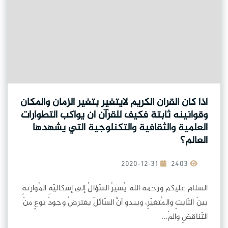
اذا كان القران الكريم لايتغير بتغير الزمان والمكان
وقوانينه ثابتة فكيف للقرآن ان يواكب التطوارات
العلمية والثقافية والتكنلوجية التي يشهدها
العالم؟
2020-12-31
2403
السلام عليكم ورحمة الله يُشيرُ السّؤالُ إلى إشكاليّةِ المُوازنةِ
بينَ الثّابتِ والمُتغيّرِ، ويبدو أنَّ السّائلَ يفترضُ وجودَ نوعٍ منَ
التّناقضِ والمُ...