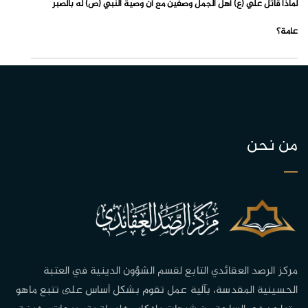
لماذا قاتل علي (ع) أهل الجمل وصفين مع أن وصية النبي (ص) له بالصبر
عامة؟
من نحن
مركز الرصد العقائدي التابع لقسم الشؤون الدينية في العتبة
الحسينية المقدسة، بآلية عمل تقوم بشكل أساس على تتبع ماهو