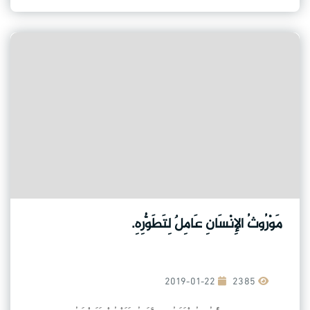
مَوْرُوثُ الإِنْسَانِ عَامِلٌ لِتَطَوُّرِهِ.
2019-01-22
2385