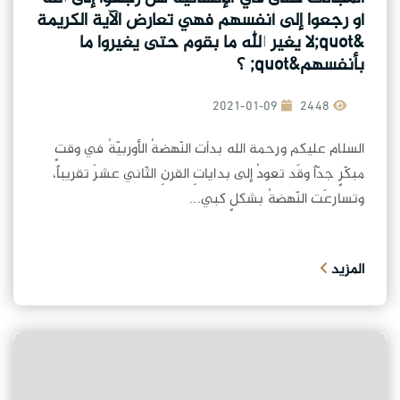
أو رجعوا إلى أنفسهم فهي تعارض الآية الكريمة
&quot;لا يغير الله ما بقوم حتى يغيروا ما
بأنفسهم&quot; ؟
2021-01-09
2448
السلام عليكم ورحمة الله بدأت النّهضةُ الأوربيّةُ في وقتٍ
مبكّرٍ جدّاً وقَد تعودُ إلى بداياتِ القرنِ الثّاني عشرَ تقريباً،
وتسارعَت النّهضةُ بشكلٍ كبي...
المزيد