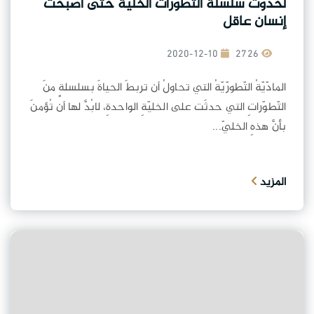
لحدوث سلسلة التطورات الخلية حتى أصبحت
إنسان عاقل
2020-12-10
2726
المادّيّةُ التّطورّيّةُ التي تحاولُ أن تربطَ الحياةَ بسلسلةٍ منَ
التّطوّراتِ التي حدثَت على الخليّةِ الواحدةِ، لابُدَّ لها أن تُؤمنَ
بأنَّ هذهِ الخليّ...
المزيد