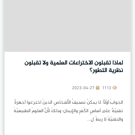
لماذا تقبلون الاختراعات العلمية ولا تقبلون
نظرية التطور؟
2023-04-27
1113
الجوابُ:أوّلاً: لا يمكنُ تصنيفُ الأشخاصِ الذينَ اخترعوا أجهزةً
تقنيّةً على أساسِ الكُفرِ والإيمان؛ وذلكَ لأنَّ العلومَ الطبيعيّةَ
والتقنيّةَ لا ربطَ ل...