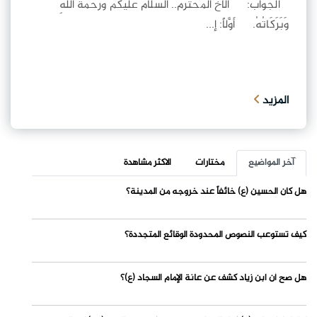
الجواب: الأَخُ المُحْتَرَمُ.. السَّلَامُ عَلَيْكُمْ وَرَحْمَةُ اللهِ
وَبَرَكَاتُهُ. أَوَّلاً: إ...
المزيد
آخر المواضيع
مختارات
الاكثر مشاهدة
هل كان الحسين (ع) خائفاً عند خروجه من المدينة؟
كيف تستوعب النصوص المحدودة الوقائع المتجددة؟
هل صح أن ابن زياد كشف عن عانة الإمام السجاد (ع)؟