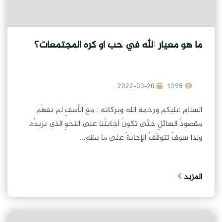
ما هو معيار الله في حب أو كره المجتمعات؟
2022-03-20
1395
السلام عليكم ورحمة الله وبركاته : معَ الأسفِ لم نفهَم
مقصودَ السائلِ حتّى تكونَ أجابتُنا على النحوِ الذي يريدُه،
ولذا سوفَ تتوقّفُ الإجابةُ على ما يظه...
المزيد