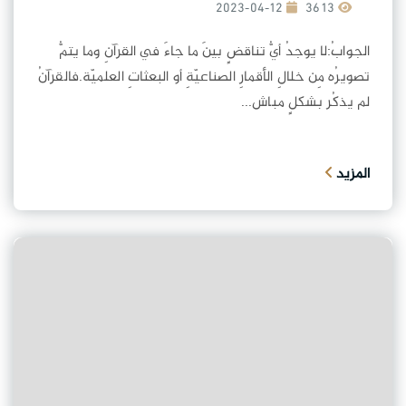
2023-04-12
3613
الجوابُ:لا يوجدُ أيُّ تناقضٍ بينَ ما جاءَ في القرآنِ وما يتمُّ
تصويرُه مِن خلالِ الأقمارِ الصناعيّةِ أو البعثاتِ العلميّة.فالقرآنُ
لم يذكُر بشكلٍ مباش...
المزيد