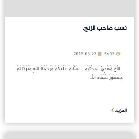
نسب صاحب الزنج.
2019-03-23
5603
الأَخُ مَهْدِيٌّ المُحْتَرَمُ.. السَّلَامُ عَلَيْكُمْ وَرَحْمَةُ اللهِ وَبَرَكَاتُهُ.
جُمْهُورُ عُلَمَاءِ الأ...
المزيد