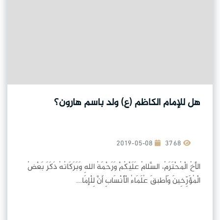
هل للإمام الكاظم (ع) ولد باسم هارون؟
2019-05-08
3768
الأخُ الْمُحْتَرَمُ، السَّلامُ عَلَيْكُمْ وَرَحْمَةُ اللهِ وَبَرَكَاتُهُ ذَكَرَ بَعْضُ
الْمُؤَرِّخِينَ وَأَطبقَ عُلَمَاءُ الْأَنْسَابِ أَنَّ لِلْإمَا...