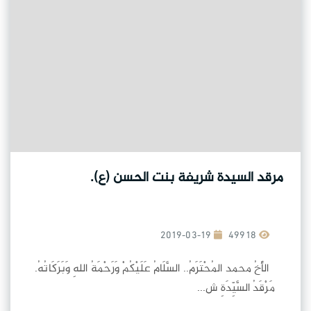
مرقد السيدة شريفة بنت الحسن (ع).
2019-03-19
49918
الأَخُ محمد المُحْتَرَمُ.. السَّلَامُ عَلَيْكُمْ وَرَحْمَةُ اللهِ وَبَرَكَاتُهُ.
مَرْقَدُ السَّيِّدَةِ ش...