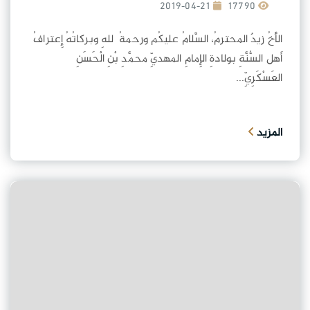
2019-04-21
17790
الأَخُ زيدٌ المحترمُ، السَّلامُ عليكُم ورحمةُ ٱللهِ وبركاتُهُ إِعترافُ
أَهل السُّنَّةِ بولادةِ الإِمامِ المهديِّ محمَّدِ بْنِ الْحَسَنِ
العَسْكَرِيِّ...
المزيد