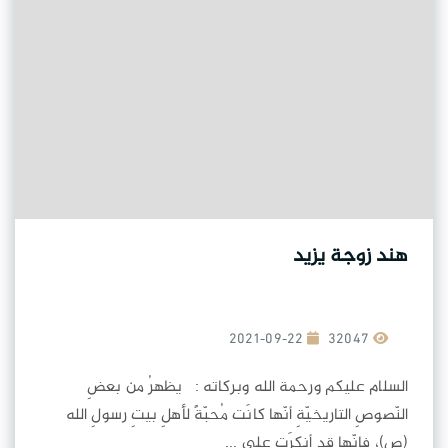
هند زوجة يزيد
2021-09-22
32047
السلام عليكم ورحمة الله وبركاته : يظهرُ من بعضِ
النّصوصِ التاريخيّةِ أنّها كانَت مُحبّةً لأهلِ بيتِ رسولِ الله
(ص)، فإنّها قد أنكرَت على ...