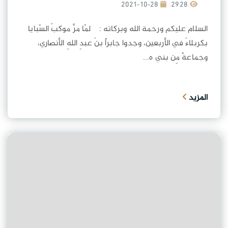
2021-10-28
2928
السلام عليكم ورحمة الله وبركاته : لمّا مرَّ موكبُ السّبايا
بكربلاءَ في الأربعين، وجدوا جابراً بنَ عبدِ اللهِ الأنصاري،
وجماعةً مِن بني ه...
المزيد