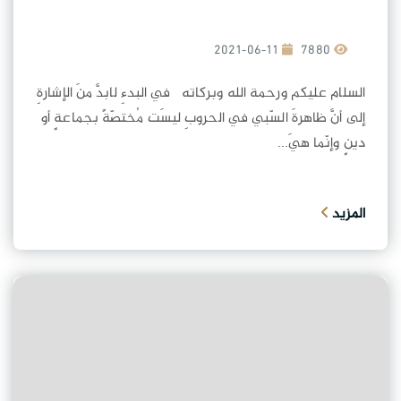
2021-06-11
7880
السلام عليكم ورحمة الله وبركاته في البدءِ لابدَّ منَ الإشارةِ
إلى أنَّ ظاهرةَ السّبي في الحروبِ ليسَت مُختصّةً بجماعةٍ أو
دينٍ وإنّما هيَ...
المزيد