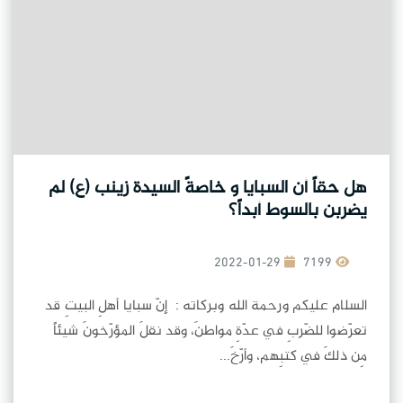
هل حقاً أن السبايا و خاصةً السيدة زينب (ع) لم
يضربن بالسوط أبداً؟
2022-01-29
7199
السلام عليكم ورحمة الله وبركاته : إنّ سبايا أهلِ البيتِ قد
تعرّضوا للضّربِ في عدّةِ مواطنَ، وقد نقلَ المؤرّخونَ شيئاً
مِن ذلكَ في كتبِهم، وأرّخَ...