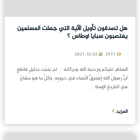
هل تصدقون تأويل الآية التي جعلت المسلمين
يغتصبون سبايا أوطاس ؟
2021-10-02
2971
السلام عليكم ورحمة الله وبركاته : لم يثبُت بدليلٍ قاطعٍ
أنَّ رسولَ اللهِ إسترقَّ النّساء في حروبِه، وكلُّ ما هوَ مشاعٌ
في التاريخِ الإسلا...
المزيد