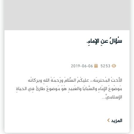
سُؤالٌ عنِ الإماءِ.
2019-06-06
5253
الأختُ المُحترمَة،، عليكُمُ السَّلامُ ورَحمَةُ اللهِ وبركاتُه
مَوضُوعُ الإمَاءِ والسَّبايَا والعَبيدِ هُوَ مَوضوعٌ طارئٌ فِي الحياةِ
الإسلاميَّ...
المزيد