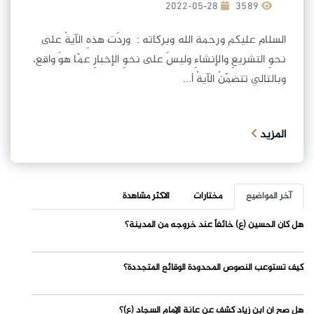
2022-05-28
3589
السلام عليكم ورحمة الله وبركاته : وردَت هذهِ الآيةُ على
نحوِ التشريعِ والإنشاءِ وليسَ على نحوِ الإخبارِ عمّا هوَ واقع،
وبالتالي تتضمّنُ الآيةُ أ...
المزيد
آخر المواضيع
مختارات
الاكثر مشاهدة
هل كان الحسين (ع) خائفاً عند خروجه من المدينة؟
كيف تستوعب النصوص المحدودة الوقائع المتجددة؟
هل صح أن ابن زياد كشف عن عانة الإمام السجاد (ع)؟