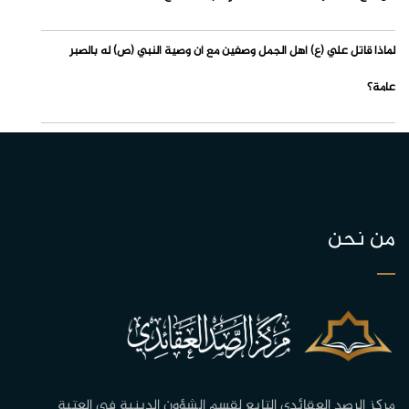
لماذا قاتل علي (ع) أهل الجمل وصفين مع أن وصية النبي (ص) له بالصبر
عامة؟
من نحن
مركز الرصد العقائدي التابع لقسم الشؤون الدينية في العتبة