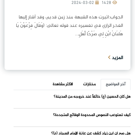
2024-03-02
1428
الجواب:اثيرت هذه الشبهة منذ زمن قديم، وقد أشار إليها
الفخر الرازي في تفسيره عند قوله تعالى: (وَقَالَ فِرْعَوْنُ يَا
هَامَانُ ابْنِ لِي صَرْحًا لَّعَلِ...
المزيد
آخر المواضيع
مختارات
الاكثر مشاهدة
هل كان الحسين (ع) خائفاً عند خروجه من المدينة؟
كيف تستوعب النصوص المحدودة الوقائع المتجددة؟
هل صح أن ابن زياد كشف عن عانة الإمام السجاد (ع)؟