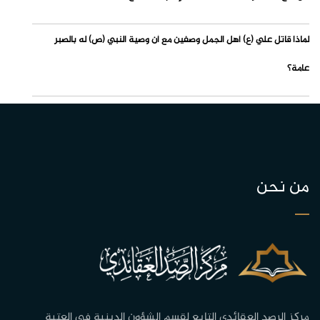
لماذا قاتل علي (ع) أهل الجمل وصفين مع أن وصية النبي (ص) له بالصبر
عامة؟
من نحن
مركز الرصد العقائدي التابع لقسم الشؤون الدينية في العتبة