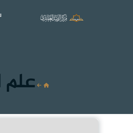
ا
علم ا