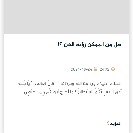
هل من الممكن رؤية الجن ؟!
2021-10-24
2492
السلام عليكم ورحمة الله وبركاته : قالَ تعالى: { يَا بَنِي
آَدَمَ لَا يَفتِنَنَّكُمُ الشَّيطَانُ كَمَا أَخرَجَ أَبَوَيكُم مِنَ الجَنَّةِ ي...
المزيد