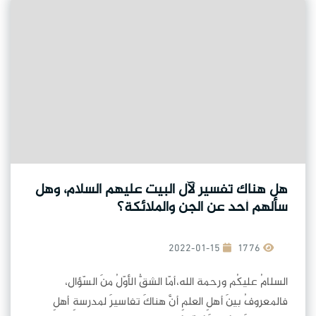
هل هناك تفسير لآل البيت عليهم السلام، وهل
سألهم أحد عن الجن والملائكة؟
2022-01-15
1776
السلامُ عليكُم ورحمة الله،أمّا الشقُّ الأوّلُ منَ السّؤال،
فالمعروفُ بينَ أهلِ العلمِ أنَّ هناكَ تفاسيرَ لمدرسةِ أهلِ