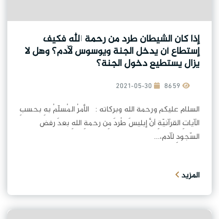
إذا كان الشيطان طرد من رحمة الله فكيف
إستطاع أن يدخل الجنة ويوسوس لآدم؟ وهل لا
يزال يستطيع دخول الجنة؟
2021-05-30
8659
السلام عليكم ورحمة الله وبركاته : الأمرُ المُسلّمُ بهِ بحسبِ
الآياتِ القرآنيّةِ أنَّ إبليسَ طُردَ مِن رحمةِ اللهِ بعدَ رفض
السّجودِ لآدم،...
المزيد