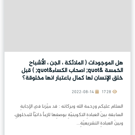
هل الموجودات ( الملائكة ، الجن ، الأشباح
الخمسة &quot; أصحاب الكساء&quot; ) قبل
خلق الإنسان لها كمال باعتبار أنها مخلوقة؟
2022-08-14
1728
السلام عليكم ورحمة الله وبركاته : قد ميّزنا في الإجابةِ
السابقةِ بينَ العبادةِ التكوينيّةِ بوصفِها لازماً ذاتيّاً للمخلوقِ،
وبينَ العبادةِ التشريعيّةِ...