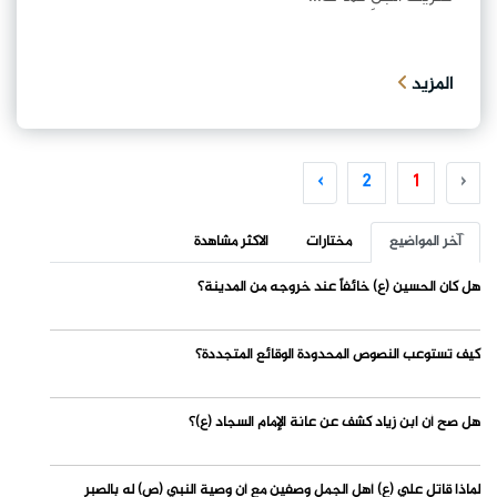
المزيد
›
2
1
‹
آخر المواضيع
مختارات
الاكثر مشاهدة
هل كان الحسين (ع) خائفاً عند خروجه من المدينة؟
كيف تستوعب النصوص المحدودة الوقائع المتجددة؟
هل صح أن ابن زياد كشف عن عانة الإمام السجاد (ع)؟
لماذا قاتل علي (ع) أهل الجمل وصفين مع أن وصية النبي (ص) له بالصبر