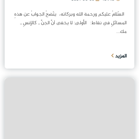
السّلامُ عليكم ورحمة الله وبركاته، يتّضحُ الجوابُ عن هذهِ
المسائلِ في نقاط: الأولى: لا يخفى أنَّ الجنَّ ـ كالإنسِ ـ
مك...
المزيد