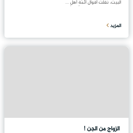
البيت، نقلَت أقوالَ أئمّةِ أهلِ ...
المزيد
الزواج من الجن !