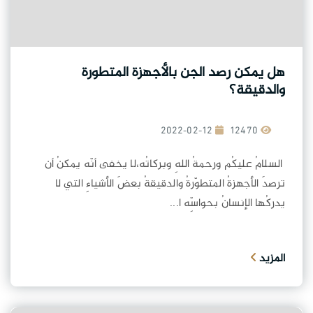
هل يمكن رصد الجن بالأجهزة المتطورة
والدقيقة؟
2022-02-12
12470
السلامُ عليكُم ورحمةُ اللهِ وبركاتُه،لا يخفى أنّه يمكنُ أن
ترصدَ الأجهزةُ المتطوّرةُ والدقيقةُ بعضَ الأشياءِ التي لا
يدركُها الإنسانُ بحواسِّه ا...
المزيد