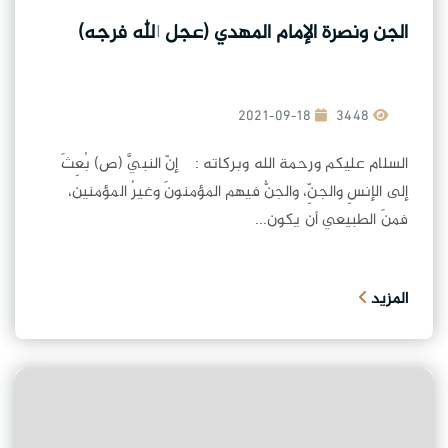
الجن ونصرة الإمام المهدي (عجل الله فرجه)
2021-09-18
3448
السلام عليكم ورحمة الله وبركاته : إنّ النبيَّ (ص) بُعِثَ
إلى الإنسِ والجنِّ، والجنُّ فيهم المؤمنونَ وغيرُ المؤمنين،
فمنَ الطبيعي أن يكون...
المزيد