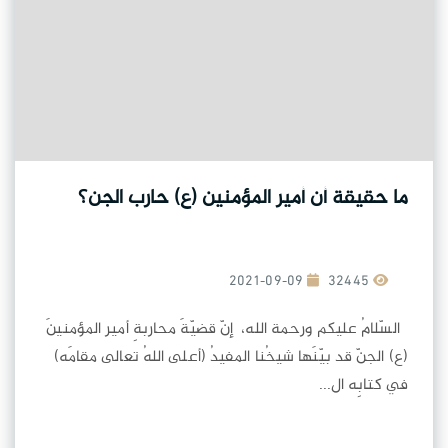
ما حقيقة أن أمير المؤمنين (ع) حارب الجن؟
2021-09-09
32445
السّلامُ عليكم ورحمة الله، إنّ قضيّةَ محاربةِ أمير المؤمنينَ
(ع) الجنّ قد بيّنَها شيخُنا المفيدُ (أعلى اللهُ تعالى مقامَه)
في كتابِه ال...