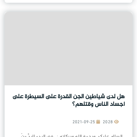
هل لدى شياطين الجن القدرة على السيطرة على
أجساد الناس وقتلهم؟
2021-09-25
2028
السلام عليكم ورحمة الله وبركاته : في البدءِ لابدَّ منَ