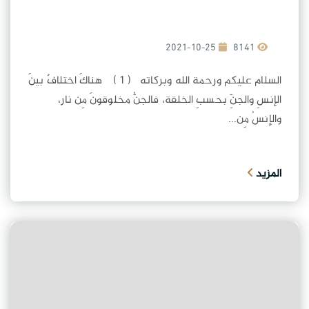
2021-10-25
8141
السلام عليكم ورحمة الله وبركاته ( 1 ) هناكَ اختلافٌ بينَ
الإنسِ والجنِّ بحسبِ الخلقة، فالجنُّ مخلوقونَ مِن نار،
والإنسُ مِن...
المزيد