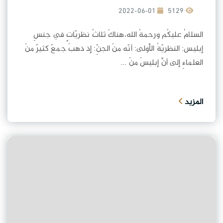
2022-06-01
5129
السلامُ عليكُم ورحمةُ الله،هناكَ ثلاثُ نظريّاتٍ في جنسِ
إبليس: النظريّةُ الأولى: أنّه منَ الجنِّ: إذ ذهبَ جمعٌ كثيرٌ منَ
العلماءِ إلى أنَّ إبليسَ منَ ...
المزيد