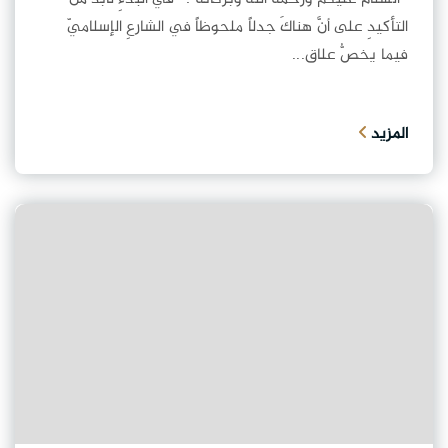
التأكيدِ على أنَّ هناكَ جدلاً ملحوظاً في الشارعِ الإسلاميّ
فيما يخصُّ علاق...
المزيد