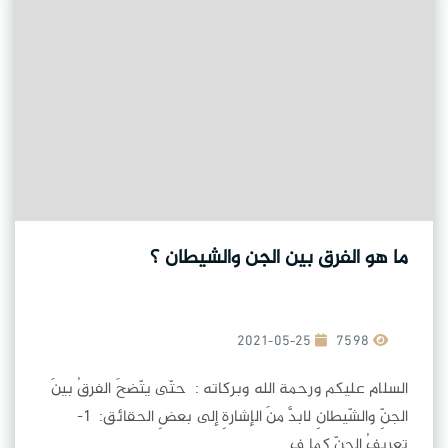
ما هو الفرق بين الجن والشيطان ؟
2021-05-25
7598
السلام عليكم ورحمة الله وبركاته : حتّى يتّضحَ الفرقُ بينَ
الجنِّ والشّيطانِ لابدَّ منَ الإشارةِ إلى بعضِ الحقائق: 1-
تعريفُ الجنِّ كما ف...