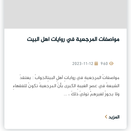
مواصفات المرجعية في روايات أهل البيت
2023-11-12
960
مواصفاتُ المرجعيةِ في رواياتِ أهلِ البيتِالجوابُ : يعتقدَ
الشيعةُ في عصرِ الغيبةِ الكبرى بأنَ المرجعيةَ تكونُ للفقهاءِ
ولا يجوزُ لغيرهمْ توليَ ذلكَ ، ...
المزيد