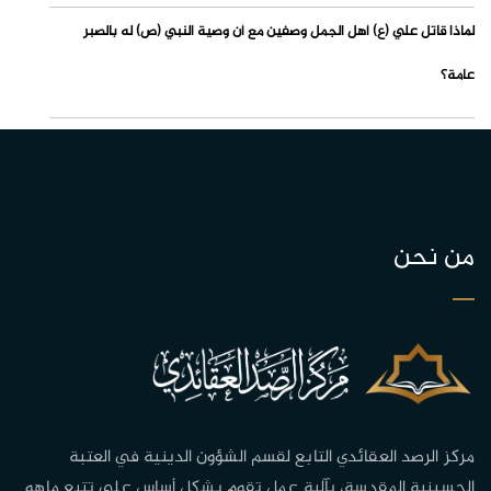
لماذا قاتل علي (ع) أهل الجمل وصفين مع أن وصية النبي (ص) له بالصبر
عامة؟
من نحن
مركز الرصد العقائدي التابع لقسم الشؤون الدينية في العتبة
الحسينية المقدسة، بآلية عمل تقوم بشكل أساس على تتبع ماهو