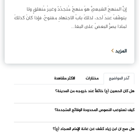
إنَّ المنهجَ الشيعيَّ هوَ منهجٌ مُتجدّدٌ وغيرُ مُنغلقٍ ولا
يتوقّفُ عندَ أحد، لذلكَ بابُ الاجتهادِ مفتوحٌ، فإذا كانَ كذلكَ
لماذا يصرُّ البعضُ على البقا...
المزيد
آخر المواضيع
مختارات
الاكثر مشاهدة
هل كان الحسين (ع) خائفاً عند خروجه من المدينة؟
كيف تستوعب النصوص المحدودة الوقائع المتجددة؟
هل صح أن ابن زياد كشف عن عانة الإمام السجاد (ع)؟