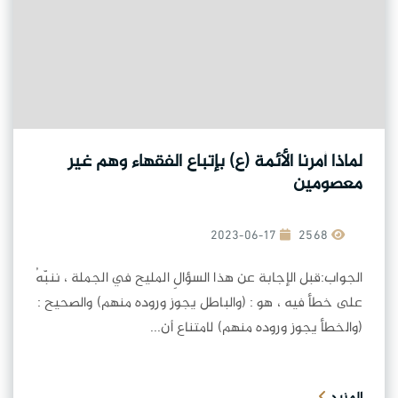
لماذا أمرنا الأئمة (ع) بإتباع الفقهاء وهم غير
معصومين
2023-06-17
2568
الجواب:قبل الإجابة عن هذا السؤالِ المليح في الجملة ، ننبّهُ
على خطأ فيه ، هو : (والباطل يجوز وروده منهم) والصحيح :
(والخطأ يجوز وروده منهم) لامتناع أن...