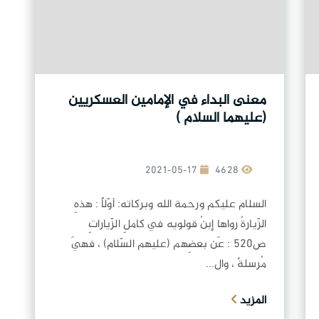
معنى البداء في الإمامين العسكريين
(عليهما السلام )
2021-05-17
4628
السلام عليكم ورحمة الله وبركاته: أوّلاً : هذهِ
الزّيارةُ رواها إبنُ قولويه في كاملِ الزّياراتِ
ص520 : عَن بعضِهم (عليهم السّلام) ، فهيَ
مُرسلةٌ ، وال...
المزيد