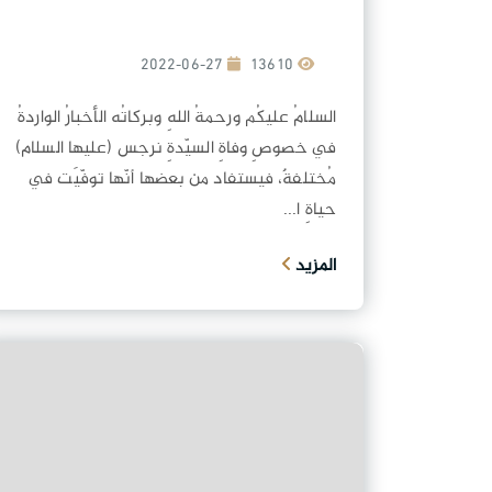
2022-06-27
13610
السلامُ عليكُم ورحمةُ اللهِ وبركاتُه الأخبارُ الواردةُ
في خصوصِ وفاةِ السيّدةِ نرجس (عليها السلام)
مُختلفةٌ، فيستفاد من بعضها أنّها توفّيَت في
حياةِ ا...
المزيد