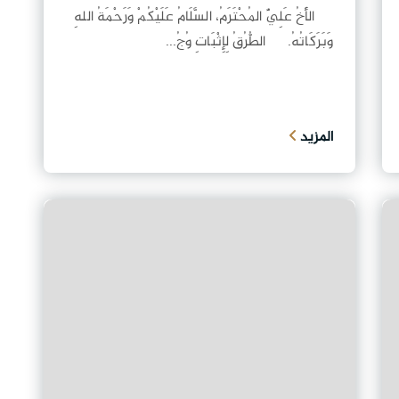
الأَخُ عَلِيٌّ المُحْتَرَمُ، السَّلَامُ عَلَيْكُمْ وَرَحْمَةُ اللهِ
وَبَرَكَاتُهُ. الطُّرُقُ لِإِثْبَاتِ وُجُ...
المزيد