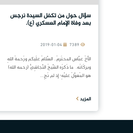
سؤال حول من تكفل السيدة نرجس
بعد وفاة الإمام العسكري (ع).
2019-01-04
7389
الأخُ عبَّاس المحتَرمُ.. السَّلامُ علَيكم ورَحمةُ اللهِ
وبركَاتُه. ما ذَكرَه الشَّيخُ النَّجاشِيُّ (رحمه الله)
هو المُعوَّلُ عليْهِ؛ إذ لم نَجِ...
المزيد