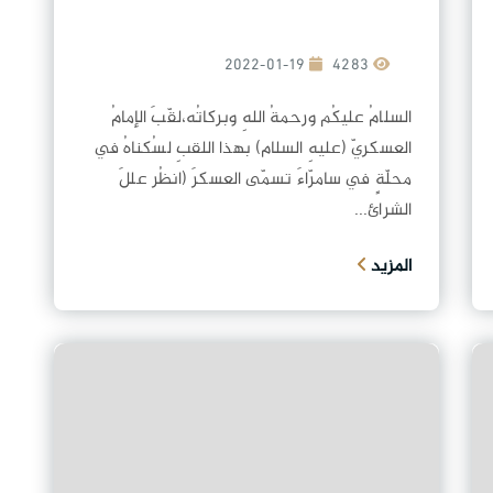
2022-01-19
4283
السلامُ عليكُم ورحمةُ اللهِ وبركاتُه،لقّبَ الإمامُ
العسكريّ (عليهِ السلام) بهذا اللقبِ لسُكناهُ في
محلّةٍ في سامرّاءَ تسمّى العسكرَ (انظُر عللَ
الشرائ...
المزيد