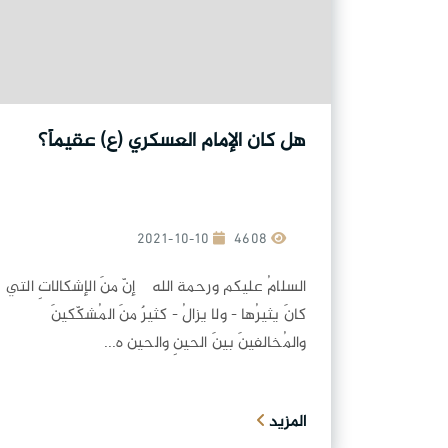
هل كان الإمام العسكري (ع) عقيماً؟
2021-10-10
4608
السلامُ عليكم ورحمة الله إنّ منَ الإشكالاتِ التي
كانَ يثيرُها - ولا يزالُ - كثيرٌ منَ المُشكّكينَ
والمُخالفينَ بينَ الحينِ والحين ه...
المزيد