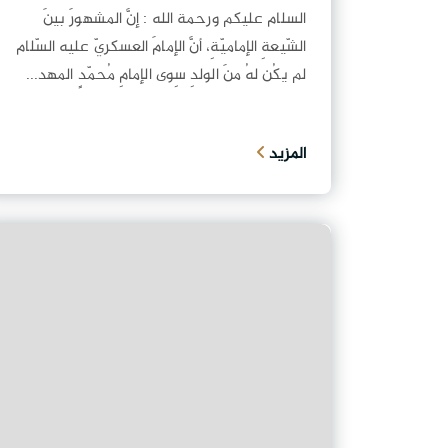
السلام عليكم ورحمة الله : إنَّ المشهورَ بينَ
الشّيعةِ الإماميّةِ، أنَّ الإمامَ العسكريّ عليه السّلام
لم يكُن لهُ منَ الولدِ سِوى الإمامِ مُحمّدٍ المهد...
المزيد