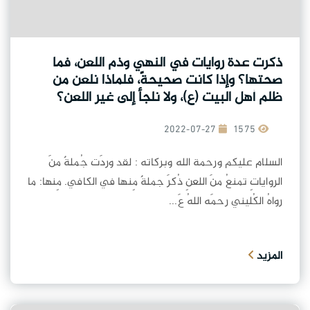
ذكرت عدة روايات في النهي وذم اللعن، فما
صحتها؟ وإذا كانت صحيحةً، فلماذا نلعن من
ظلم أهل البيت (ع)، ولا نلجأ إلى غير اللعن؟
2022-07-27
1575
السلام عليكم ورحمة الله وبركاته : لقد وردَت جُملةٌ منَ
الرواياتِ تمنعُ منَ اللعنِ ذُكرَ جملةٌ مِنها في الكافي. مِنها: ما
رواهُ الكُليني رحمَه اللهُ عَ...
المزيد