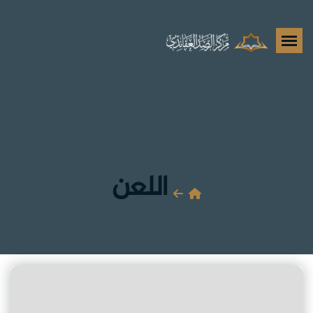
اللعن