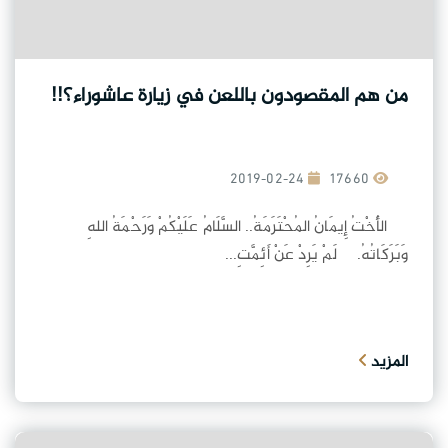
من هم المقصودون باللعن في زيارة عاشوراء؟!!
2019-02-24
17660
الأُخْتُ إِيمَانُ المُحْتَرَمَةُ.. السَّلَامُ عَلَيْكُمْ وَرَحْمَةُ اللهِ
وَبَرَكَاتُهُ. لَمْ يَرِدْ عَنْ أَئِمَّتِ...
المزيد