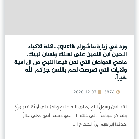
ورد في زيارة عاشوراء &quot;...اكلة الاكباد
اللعين ابن اللعين على لسنك ولسان نبيك.
ماهي المواطن التي لعن فيها النبي ص ال امية
والايات التي تعرضت لهم باللعن جزاكم الله
خيراً.
2020-12-07
5876
لقد لعنَ رسولُ اللهِ (صلى اللهُ عليهِ واله) بني أميّةَ غيرَ مرّةٍ
ولنذكر شواهدَ على ذلك: 1 ـ في مسندِ أبي يعلى قالَ
حدّثنا إبراهيمُ بنُ الحجّاج ا...