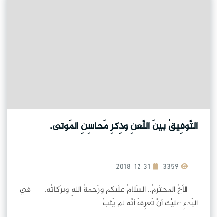
التَّوفِيقُ بينَ اللَّعنِ وذِكرِ مَحاسِنِ المَوتى.
2018-12-31
3359
الأخُ المحتَرمُ.. السَّلامُ علَيكم ورَحمةُ اللهِ وبرَكاتُه. في
البَدءِ عليْك أنْ تَعرِفَ أنَّه لم يَثبُ...