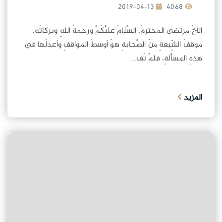
2019-04-13
4068
الاخُ مرتضى المحترمُ، السَّلامُ عليْكُمْ ورحمةُ اللهِ وبركاتُه.
موقفُ الشِّيعةِ منَ الصَّحابةِ هوَ أوسطُ المواقفِ وأعدلُها في
هذهِ المسألةِ، فلمْ تُف...
المزيد