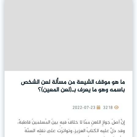
ما هو موقف الشيعة من مسألة لعن الشخص
باسمه وهو ما يعرف بـ(لعن المعين)؟
2022-07-23
3218
إنَّ أصلَ جوازِ اللعنِ ممّا لا خلافَ فيهِ بينَ المُسلمينَ قاطبةً،
وقد دلَّ عليه الكتابُ العزيز، وتواترَت على نقلِه السنّةُ