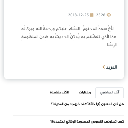
2018-12-25
2328
الأخُ سعدُ المحتَرمُ.. السَّلامُ علَيكم ورَحمةُ اللهِ وبركَاتُه.
هذا الَّذي تَفضَّلتُم به يُمكِنُ الحَديثُ به ضِمنَ المنظُومةِ
الإسْلَا...
المزيد
آخر المواضيع
مختارات
الاكثر مشاهدة
هل كان الحسين (ع) خائفاً عند خروجه من المدينة؟
كيف تستوعب النصوص المحدودة الوقائع المتجددة؟