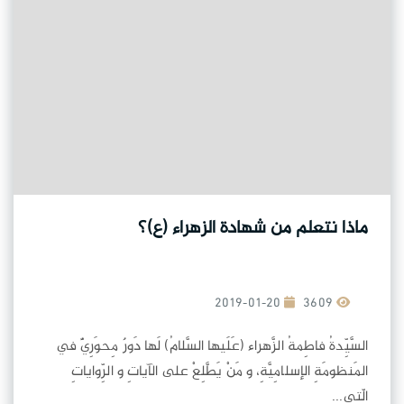
ماذا نتعلم من شهادة الزهراء (ع)؟
2019-01-20
3609
السَّيِّدةُ فاطِمةُ الزَّهراء (عَلَيها السَّلامُ) لَها دَورٌ مِحوَرِيٌّ في
المَنظومَةِ الإسلامِيَّةِ، و مَنْ يَطَّلِعْ على الآياتِ و الرِّواياتِ
الّتي...