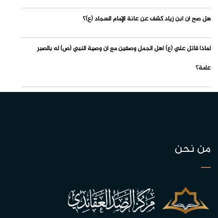
هل صح أن ابن زياد كشف عن عانة الإمام السجاد (ع)؟
لماذا قاتل علي (ع) أهل الجمل وصفين مع أن وصية النبي (ص) له بالصبر
عامة؟
من نحن