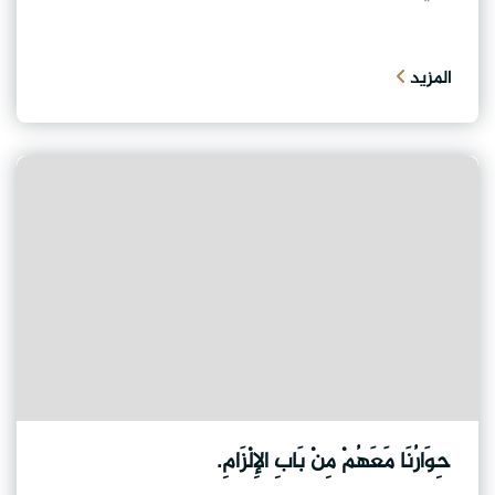
المزيد
حِوَارُنَا مَعَهُمْ مِنْ بَابِ الإِلْزَامِ.